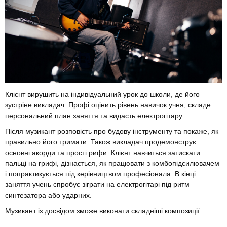
Клієнт вирушить на індивідуальний урок до школи, де його
зустріне викладач. Профі оцінить рівень навичок учня, складе
персональний план заняття та видасть електрогітару.
Після музикант розповість про будову інструменту та покаже, як
правильно його тримати. Також викладач продемонструє
основні акорди та прості рифи. Клієнт навчиться затискати
пальці на грифі, дізнається, як працювати з комбопідсилювачем
і попрактикується під керівництвом професіонала. В кінці
заняття учень спробує зіграти на електрогітарі під ритм
синтезатора або ударних.
Музикант із досвідом зможе виконати складніші композиції.