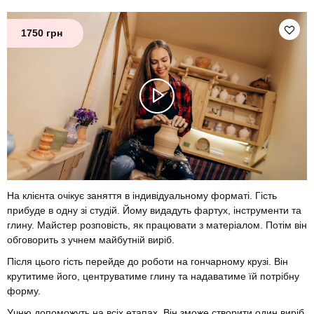
1750 грн
На клієнта очікує заняття в індивідуальному форматі. Гість
прибуде в одну зі студій. Йому видадуть фартух, інструменти та
глину. Майстер розповість, як працювати з матеріалом. Потім він
обговорить з учнем майбутній виріб.
Після цього гість перейде до роботи на гончарному крузі. Він
крутитиме його, центруватиме глину та надаватиме їй потрібну
форму.
Учню допоможуть на всіх етапах. Він зможе створити один виріб