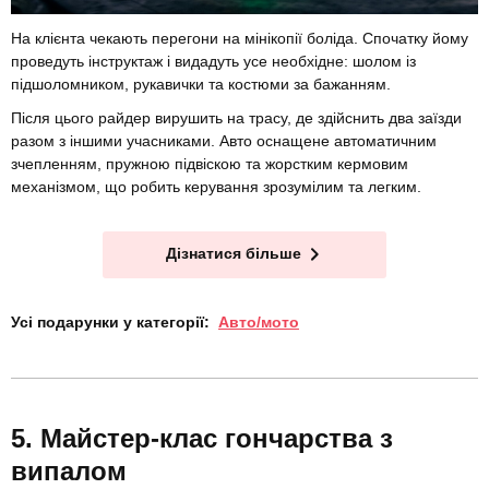
На клієнта чекають перегони на мінікопії боліда. Спочатку йому
проведуть інструктаж і видадуть усе необхідне: шолом із
підшоломником, рукавички та костюми за бажанням.
Після цього райдер вирушить на трасу, де здійснить два заїзди
разом з іншими учасниками. Авто оснащене автоматичним
зчепленням, пружною підвіскою та жорстким кермовим
механізмом, що робить керування зрозумілим та легким.
Дізнатися більше
Усі подарунки у категорії:
Авто/мото
Майстер-клас гончарства з
випалом