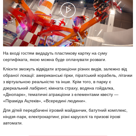
На вході гостям видадуть пластикову картку на суму
сертифіката, якою можна буде оплачувати розваги.
Клієнти зможуть відвідати атракціони різних видів, залежно від
обраної локації: американські гірки, піратський корабель, літачки
з віртуальною реальністю та інше. Крім того, в парку є
дзеркальний лабіринт, кімната страху, водяна гойдалка,
«Дінопарк», тематичні атракціони з елементами квесту —
«Піраміда Ацтеків», «Всередині людини».
Для дітей передбачені ігровий майданчик, батутний комплекс,
ніндзя-парк, електрокартинг, різні каруселі та призові ігрові
автомати.