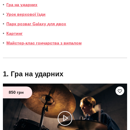
Гра на ударних
Урок верхової їзди
Парк розваг Galaxy для двох
Картинг
Майстер-клас гончарства з випалом
Гра на ударних
850 грн