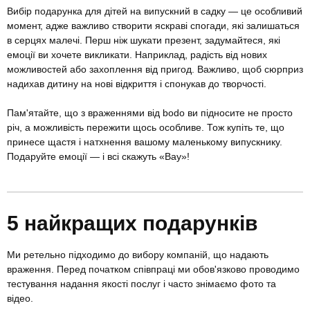
Вибір подарунка для дітей на випускний в садку — це особливий
момент, адже важливо створити яскраві спогади, які залишаться
в серцях малечі. Перш ніж шукати презент, задумайтеся, які
емоції ви хочете викликати. Наприклад, радість від нових
можливостей або захоплення від пригод. Важливо, щоб сюрприз
надихав дитину на нові відкриття і спонукав до творчості.
Пам'ятайте, що з враженнями від bodo ви підносите не просто
річ, а можливість пережити щось особливе. Тож купіть те, що
принесе щастя і натхнення вашому маленькому випускнику.
Подаруйте емоції — і всі скажуть «Вау»!
5 найкращих подарунків
Ми ретельно підходимо до вибору компаній, що надають
враження. Перед початком співпраці ми обов'язково проводимо
тестування надання якості послуг і часто знімаємо фото та
відео.