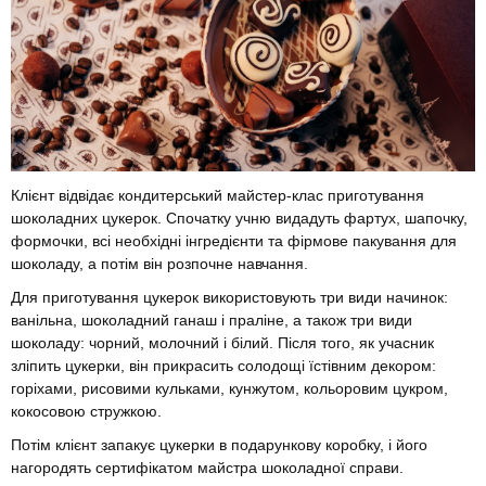
Клієнт відвідає кондитерський майстер-клас приготування
шоколадних цукерок. Спочатку учню видадуть фартух, шапочку,
формочки, всі необхідні інгредієнти та фірмове пакування для
шоколаду, а потім він розпочне навчання.
Для приготування цукерок використовують три види начинок:
ванільна, шоколадний ганаш і праліне, а також три види
шоколаду: чорний, молочний і білий. Після того, як учасник
зліпить цукерки, він прикрасить солодощі їстівним декором:
горіхами, рисовими кульками, кунжутом, кольоровим цукром,
кокосовою стружкою.
Потім клієнт запакує цукерки в подарункову коробку, і його
нагородять сертифікатом майстра шоколадної справи.