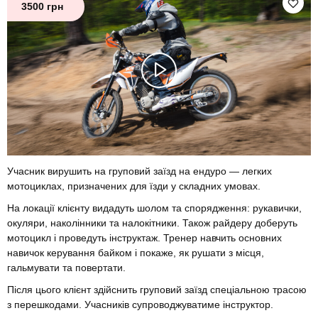
3500 грн
Учасник вирушить на груповий заїзд на ендуро — легких
мотоциклах, призначених для їзди у складних умовах.
На локації клієнту видадуть шолом та спорядження: рукавички,
окуляри, наколінники та налокітники. Також райдеру доберуть
мотоцикл і проведуть інструктаж. Тренер навчить основних
навичок керування байком і покаже, як рушати з місця,
гальмувати та повертати.
Після цього клієнт здійснить груповий заїзд спеціальною трасою
з перешкодами. Учасників супроводжуватиме інструктор.