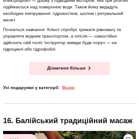
електрофойл — дошку з підводним мотором, яка при розгоні
підіймається над поверхнею води. Також йому видадуть
необхідне екіпірування: гідрокостюм, шолом і рятувальний
жилет.
Почнеться навчання. Клієнт спробує тримати рівновагу та
управляти водним транспортом, а опісля — самостійно
здійснить свій політ. Інструктор завжди буде поруч — на
гідроциклі або гідрофойлі.
Дізнатися більше
Усі подарунки у категорії:
Водні
Балійський традиційний масаж