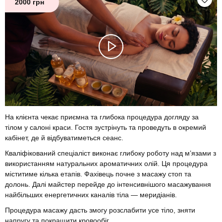
2000 грн
На клієнта чекає приємна та глибока процедура догляду за
тілом у салоні краси. Гостя зустрінуть та проведуть в окремий
кабінет, де й відбуватиметься сеанс.
Кваліфікований спеціаліст виконає глибоку роботу над м’язами з
використанням натуральних ароматичних олій. Ця процедура
міститиме кілька етапів. Фахівець почне з масажу стоп та
долонь. Далі майстер перейде до інтенсивнішого масажування
найбільших енергетичних каналів тіла — меридіанів.
Процедура масажу дасть змогу розслабити усе тіло, зняти
напругу та покращити кровообіг.