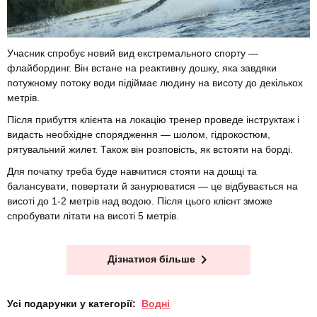
Учасник спробує новий вид екстремального спорту —
флайбординг. Він встане на реактивну дошку, яка завдяки
потужному потоку води підіймає людину на висоту до декількох
метрів.
Після прибуття клієнта на локацію тренер проведе інструктаж і
видасть необхідне спорядження — шолом, гідрокостюм,
рятувальний жилет. Також він розповість, як встояти на борді.
Для початку треба буде навчитися стояти на дошці та
балансувати, повертати й занурюватися — це відбувається на
висоті до 1-2 метрів над водою. Після цього клієнт зможе
спробувати літати на висоті 5 метрів.
Дізнатися більше
Усі подарунки у категорії:
Водні