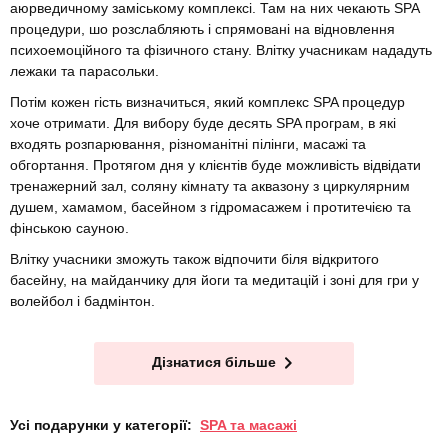
аюрведичному заміському комплексі. Там на них чекають SPA
процедури, шо розслабляють і спрямовані на відновлення
психоемоційного та фізичного стану. Влітку учасникам нададуть
лежаки та парасольки.
Потім кожен гість визначиться, який комплекс SPA процедур
хоче отримати. Для вибору буде десять SPA програм, в які
входять розпарювання, різноманітні пілінги, масажі та
обгортання. Протягом дня у клієнтів буде можливість відвідати
тренажерний зал, соляну кімнату та аквазону з циркулярним
душем, хамамом, басейном з гідромасажем і протитечією та
фінською сауною.
Влітку учасники зможуть також відпочити біля відкритого
басейну, на майданчику для йоги та медитацій і зоні для гри у
волейбол і бадмінтон.
Дізнатися більше
Усі подарунки у категорії:
SPA та масажі