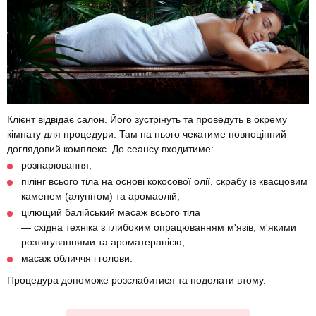
Клієнт відвідає салон. Його зустрінуть та проведуть в окрему
кімнату для процедури. Там на нього чекатиме повноцінний
доглядовий комплекс. До сеансу входитиме:
розпарювання;
пілінг всього тіла на основі кокосової олії, скрабу із квасцовим
каменем (алунітом) та аромаолій;
цілющий балійський масаж всього тіла
— східна техніка з глибоким опрацюванням м'язів, м'якими
розтягуваннями та ароматерапією;
масаж обличчя і голови.
Процедура допоможе розслабитися та подолати втому.