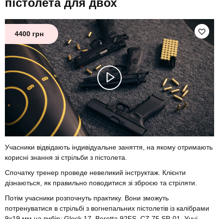
пістолета для двох
4400 грн
Учасники відвідають індивідуальне заняття, на якому отримають
корисні знання зі стрільби з пістолета.
Спочатку тренер проведе невеликий інструктаж. Клієнти
дізнаються, як правильно поводитися зі зброєю та стріляти.
Потім учасники розпочнуть практику. Вони зможуть
потренуватися в стрільбі з вогнепальних пістолетів із калібрами
9х19 мм на вибір: Glock 17, Beretta 92FS, CZ 75 SP-01. Учні