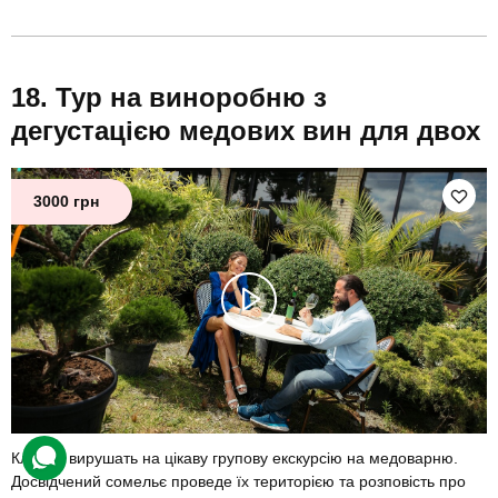
Тур на виноробню з
дегустацією медових вин для двох
3000 грн
Клієнти вирушать на цікаву групову екскурсію на медоварню.
Досвідчений сомельє проведе їх територією та розповість про