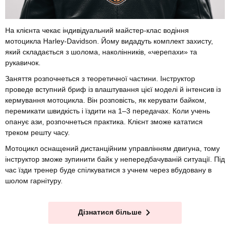
На клієнта чекає індивідуальний майстер-клас водіння
мотоцикла Harley-Davidson. Йому видадуть комплект захисту,
який складається з шолома, наколінників, «черепахи» та
рукавичок.
Заняття розпочнеться з теоретичної частини. Інструктор
проведе вступний бриф із влаштування цієї моделі й інтенсив із
кермування мотоцикла. Він розповість, як керувати байком,
перемикати швидкість і їздити на 1–3 передачах. Коли учень
опанує ази, розпочнеться практика. Клієнт зможе кататися
треком решту часу.
Мотоцикл оснащений дистанційним управлінням двигуна, тому
інструктор зможе зупинити байк у непередбачуваній ситуації. Під
час їзди тренер буде спілкуватися з учнем через вбудовану в
шолом гарнітуру.
Дізнатися більше