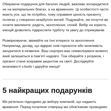
Обираючи подарунок для багатих людей, важливо зосередитися
не на матеріальних благах, а на враженнях. Ці особистості часто
мають усе, що їм потрібно, тому справжня цінність презенту
полягає у створенні незабутніх митей. Подумайте, які почуття ви
хочете викликати: радість, захоплення, спокій. Вибір на користь
емоцій дозволить підкреслити турботу та увагу до отримувачів.
Розмірковуючи, зважайте на їхні інтереси та захоплення.
Наприклад, досвід, що відкриє нові горизонти або можливість
зануритися в незвичне. Ваш сюрприз має символізувати момент,
який залишиться в пам’яті надовго. Тож обирайте з розумом, і
презент стане яскравим акцентом на святі. Досліджуйте
можливості з bodo і даруйте емоції!
5 найкращих подарунків
Ми ретельно підходимо до вибору компаній, що надають
враження. Перед початком співпраці ми обов'язково проводимо