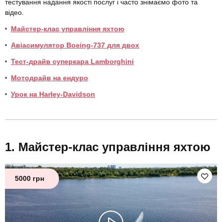
тестування надання якості послуг і часто знімаємо фото та
відео.
Майстер-клас управління яхтою
Авіасимулятор Boeing-737 для двох
Тест-драйв суперкара Lamborghini
Мотодрайв на ендуро
Урок на Harley-Davidson
Майстер-клас управління яхтою
5000 грн