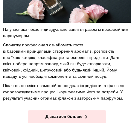
На учасника чекає індивідуальне заняття разом із професійним
парфумером.
Спочатку професіонал ознайомить гостя
із базовими принципами створення ароматів, розповість
про їхню історію, класифікацію та основні інгредієнти. Далі
клієнт обере напрям запаху, який він буде створювати, —
квітковий, східний, цитрусовий або будь-який інший. Йому
нададуть усі необхідні компоненти та скляний посуд.
Після цього клієнт самостійно поєднає інгредієнти, а фахівець
супроводжуватиме процес і коригуватиме його за потреби. У
результаті учасник отримає флакон з авторським парфумом.
Дізнатися більше