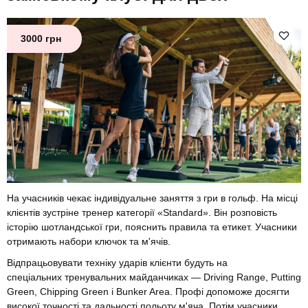
3000 грн
На учасників чекає індивідуальне заняття з гри в гольф. На місці
клієнтів зустріне тренер категорії «Standard». Він розповість
історію шотландської гри, пояснить правила та етикет. Учасники
отримають набори ключок та м'ячів.
Відпрацьовувати техніку ударів клієнти будуть на
спеціальних тренувальних майданчиках — Driving Range, Putting
Green, Chipping Green і Bunker Area. Профі допоможе досягти
високої точності та дальності польоту м'яча. Потім учасники