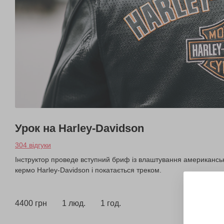
Урок на Harley-Davidson
304 відгуки
Інструктор проведе вступний бриф із влаштування американсько
кермо Harley-Davidson і покатається треком.
4400 грн
1 люд.
1 год.