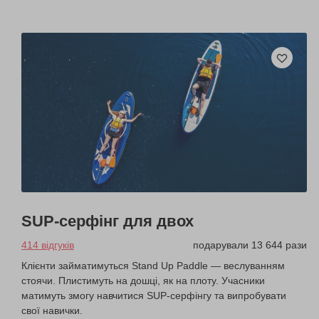
SUP-серфінг для двох
414 відгуків
подарували 13 644 рази
Клієнти займатимуться Stand Up Paddle — веслуванням
стоячи. Плистимуть на дошці, як на плоту. Учасники
матимуть змогу навчитися SUP-серфінгу та випробувати
свої навички.