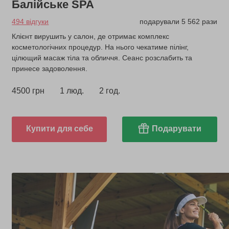
Балійське SPA
494 відгуки
подарували 5 562 рази
Клієнт вирушить у салон, де отримає комплекс
косметологічних процедур. На нього чекатиме пілінг,
цілющий масаж тіла та обличчя. Сеанс розслабить та
принесе задоволення.
4500 грн
1 люд.
2 год.
Купити для себе
Подарувати