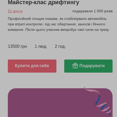
Майстер-клас дрифтингу
61 відгук
подарували 1 000 разів
Професійний гонщик покаже, як стабілізувати автомобіль
при втраті контролю: під час обертання, заносів і бічного
ковзання. Після цього учасник випробує свої сили на треку.
13500 грн
1 люд.
2 год.
Купити для себе
Подарувати