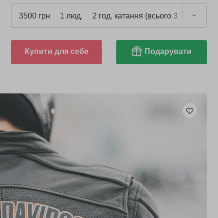
3500 грн
1 люд.
2 год. катання (всього 3 год.)
Купити для себе
Подарувати