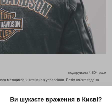
подарували 4 804 рази
го мотоцикла й інтенсив з управління. Потім клієнт сяде за
Ви шукаєте враження в
Києві
?
Купити для себе
Подарувати