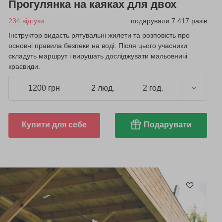
Прогулянка на каяках для двох
234 відгуки
подарували 7 417 разів
Інструктор видасть рятувальні жилети та розповість про
основні правила безпеки на воді. Після цього учасники
складуть маршрут і вирушать досліджувати мальовничі
краєвиди.
1200 грн
2 люд.
2 год.
Купити для себе
Подарувати