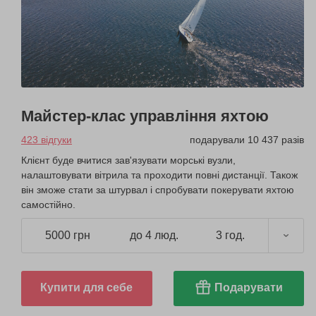
Майстер-клас управління яхтою
423 відгуки
подарували 10 437 разів
Клієнт буде вчитися зав'язувати морські вузли,
налаштовувати вітрила та проходити повні дистанції. Також
він зможе стати за штурвал і спробувати покерувати яхтою
самостійно.
5000 грн
до 4 люд.
3 год.
Купити для себе
Подарувати