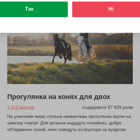
Так
Ні
Прогулянка на конях для двох
3 415 відгуків
подарували 87 828 разів
На учасників чекає спільна некваплива прогулянка верхи на
свіжому повітрі. Для катання нададуть спокійних, добре
об'їжджених коней, яких поведуть інструктори за вуздечки.