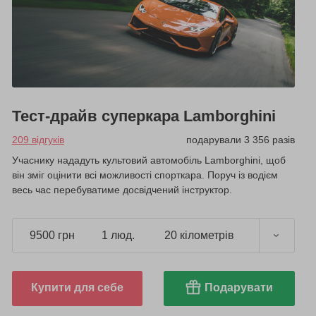
Тест-драйв суперкара Lamborghini
209 відгуків
подарували 3 356 разів
Учаснику нададуть культовий автомобіль Lamborghini, щоб
він зміг оцінити всі можливості спорткара. Поруч із водієм
весь час перебуватиме досвідчений інструктор.
9500 грн
1 люд.
20 кілометрів
Купити для себе
Подарувати