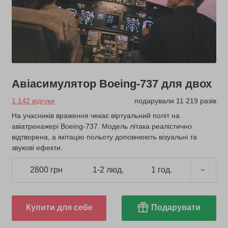
Авіасимулятор Boeing-737 для двох
1 142 відгуки
подарували 11 219 разів
На учасників враження чекає віртуальний політ на
авіатренажері Boeing-737. Модель літака реалістично
відтворена, а імітацію польоту доповнюють візуальні та
звукові ефекти.
2800 грн
1-2 люд.
1 год.
Купити для себе
Подарувати