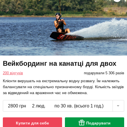
Вейкбординг на канатці для двох
200 відгуків
подарували 5 306 разів
Клієнти вирушать на екстремальну водну розвагу. Їм належить
балансувати на спеціально призначеному борді. Кількість заїздів
за відведений на враження час не обмежена.
2800 грн
2 люд.
по 30 хв. (всього 1 год.)
Купити для себе
Подарувати