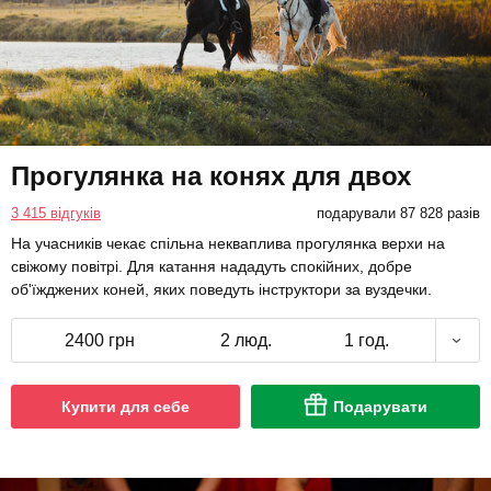
Прогулянка на конях для двох
3 415 відгуків
подарували 87 828 разів
На учасників чекає спільна некваплива прогулянка верхи на
свіжому повітрі. Для катання нададуть спокійних, добре
об'їжджених коней, яких поведуть інструктори за вуздечки.
2400 грн
2 люд.
1 год.
Купити для себе
Подарувати