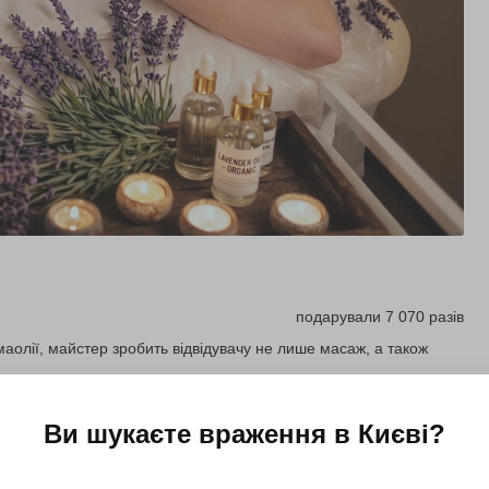
подарували 7 070 разів
олії, майстер зробить відвідувачу не лише масаж, а також
Ви шукаєте враження в
Києві
?
Купити для себе
Подарувати