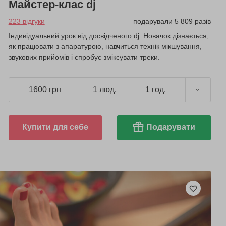
Майстер-клас dj
223 відгуки
подарували 5 809 разів
Індивідуальний урок від досвідченого dj. Новачок дізнається,
як працювати з апаратурою, навчиться технік мікшування,
звукових прийомів і спробує зміксувати треки.
1600 грн
1 люд.
1 год.
Купити для себе
Подарувати