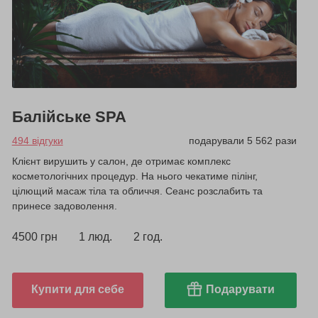
Балійське SPA
494 відгуки
подарували 5 562 рази
Клієнт вирушить у салон, де отримає комплекс
косметологічних процедур. На нього чекатиме пілінг,
цілющий масаж тіла та обличчя. Сеанс розслабить та
принесе задоволення.
4500 грн
1 люд.
2 год.
Купити для себе
Подарувати