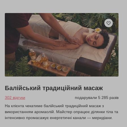
Балійський традиційний масаж
302 відгуки
подарували 5 285 разів
На клієнта чекатиме балійський традиційний масаж з
використанням аромаолій. Майстер опрацює ділянки тіла та
інтенсивно промасажує енергетичні канали — меридіани.