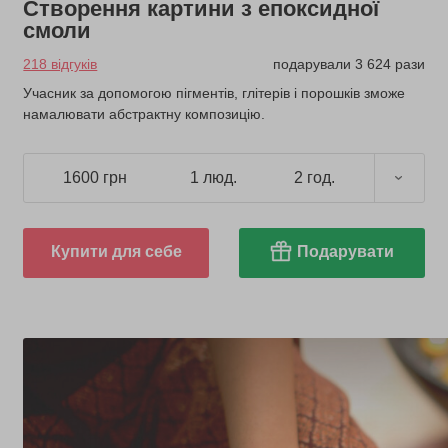
Створення картини з епоксидної
смоли
218 відгуків
подарували 3 624 рази
Учасник за допомогою пігментів, глітерів і порошків зможе
намалювати абстрактну композицію.
1600 грн
1 люд.
2 год.
Купити для себе
Подарувати