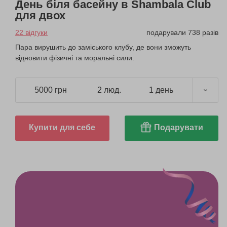
День біля басейну в Shambala Club
для двох
22 відгуки
подарували 738 разів
Пара вирушить до заміського клубу, де вони зможуть
відновити фізичні та моральні сили.
5000 грн
2 люд.
1 день
Купити для себе
Подарувати