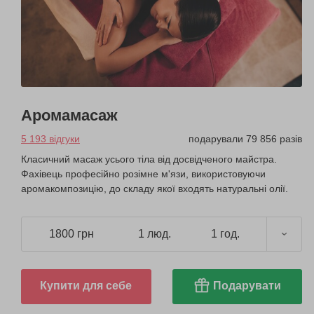
Аромамасаж
5 193 відгуки
подарували 79 856 разів
Класичний масаж усього тіла від досвідченого майстра.
Фахівець професійно розімне м'язи, використовуючи
аромакомпозицію, до складу якої входять натуральні олії.
1800 грн
1 люд.
1 год.
Купити для себе
Подарувати