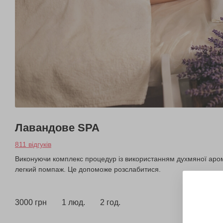
Лавандове SPA
811 відгуків
Виконуючи комплекс процедур із використанням духмяної арома
легкий помпаж. Це допоможе розслабитися.
3000 грн
1 люд.
2 год.