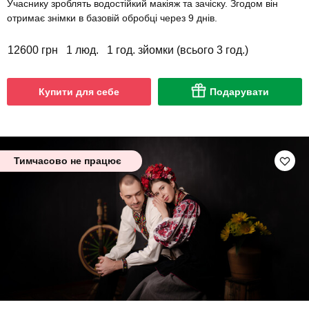
Учаснику зроблять водостійкий макіяж та зачіску. Згодом він
отримає знімки в базовій обробці через 9 днів.
12600 грн
1 люд.
1 год. зйомки (всього 3 год.)
Купити для себе
Подарувати
Тимчасово не працює