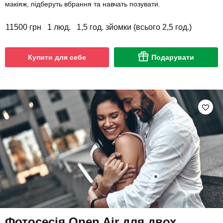
макіяж, підберуть вбрання та навчать позувати.
11500 грн
1 люд.
1,5 год. зйомки (всього 2,5 год.)
Купити для себе
Подарувати
Фотосесія Open Air для двох