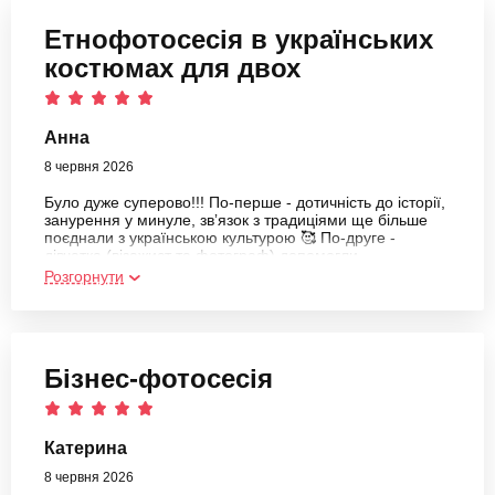
Етнофотосесія в українських
костюмах для двох
Анна
8 червня 2026
Було дуже суперово!!! По-перше - дотичність до історії,
занурення у минуле, звʼязок з традиціями ще більше
поєднали з українською культурою 🥰 По-друге -
дівчатка (візажист та фотограф) допомогли
розслабитися, зануритися у атмосферу та побут
Розгорнути
нашого народу і подарували чудовий настрій ❤️‍🔥
Дуууууже дякую за таку можливість 👏🙏🫶
Бізнес-фотосесія
Катерина
8 червня 2026