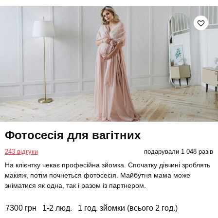
Фотосесія для вагітних
243 відгуки
подарували 1 048 разів
На клієнтку чекає професійна зйомка. Спочатку дівчині зроблять
макіяж, потім почнеться фотосесія. Майбутня мама може
зніматися як одна, так і разом із партнером.
7300 грн
1-2 люд.
1 год. зйомки (всього 2 год.)