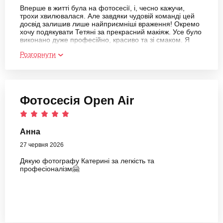
Вперше в житті була на фотосесії, і, чесно кажучи,
трохи хвилювалася. Але завдяки чудовій команді цей
досвід залишив лише найприємніші враження! Окремо
хочу подякувати Тетяні за прекрасний макіяж. Усе було
виконано дуже професійно, красиво та зі смаком. Я
почувалася впевненою та неймовірно гарною. І
Розгорнути
величезне дякую фотографу Катерині! Вона справжній
професіонал своєї справи. З нею було дуже легко та
комфортно працювати, вона допомогла мені
розслабитися перед камерою, підказувала,
підтримувала та створила надзвичайно приємну
атмосферу під час усієї фотосесії. Завдяки їй моя
Фотосесія Open Air
перша фотосесія пройшла легко, невимушено та
залишила лише позитивні емоції. Щиро дякую за
чудовий досвід і прекрасні враження!
Анна
27 червня 2026
Дякую фотографу Катерині за легкість та
професіоналізм🤗