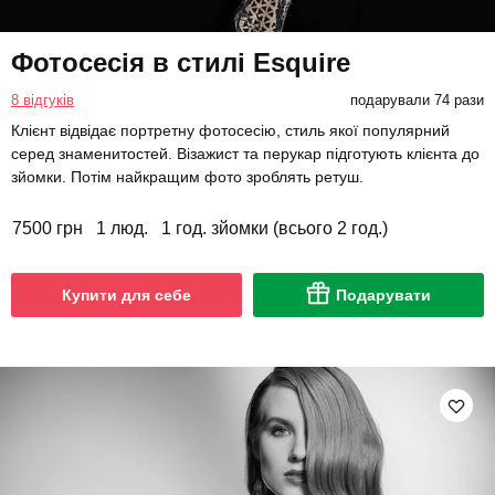
Фотосесія в стилі Esquire
8 відгуків
подарували 74 рази
Клієнт відвідає портретну фотосесію, стиль якої популярний
серед знаменитостей. Візажист та перукар підготують клієнта до
зйомки. Потім найкращим фото зроблять ретуш.
7500 грн
1 люд.
1 год. зйомки (всього 2 год.)
Купити для себе
Подарувати