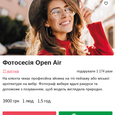
Фотосесія Open Air
77 відгуків
подарували 1 174 рази
На клієнта чекає професійна зйомка на тлі пейзажу або міської
архітектури на вибір. Фотограф вибере вдалі ракурси та
допоможе з позуванням, щоб модель виглядала природно.
3900 грн
1 люд.
1,5 год.