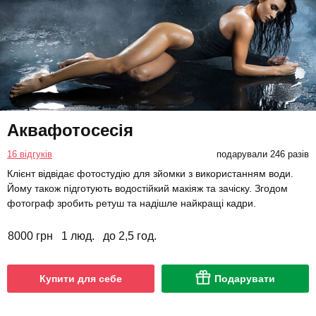
Аквафотосесія
16 відгуків
подарували 246 разів
Клієнт відвідає фотостудію для зйомки з використанням води.
Йому також підготують водостійкий макіяж та зачіску. Згодом
фотограф зробить ретуш та надішле найкращі кадри.
8000 грн
1 люд.
до 2,5 год.
Купити для себе
Подарувати