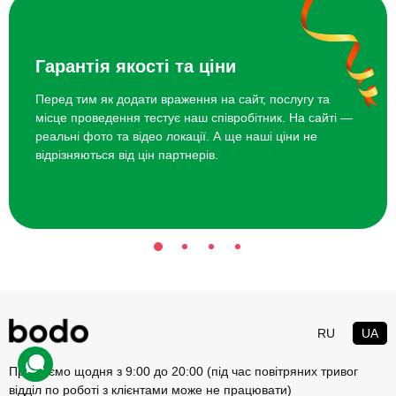
п'яти заходів. Нехай дівчина-фотограф відчує вашу увагу та
після відвідування святкової події поділиться з вами емоціями.
Можете, до речі, відправитися в спільну подорож або відвідати
Гарантія якості та ціни
неймовірний SPA-салон, в якому вам здасться, що рай - це тут і
зараз. Виберіть будь-який захід на свій смак - і нехай подруга
Перед тим як додати враження на сайт, послугу та
вирішує, яке їй найближче. Пам'ятайте, ваше завдання -
місце проведення тестує наш співробітник. На сайті —
показати, що ви теж володієте секретами краси!
реальні фото та відео локації. А ще наші ціни не
відрізняються від цін партнерів.
Найкращі ідеї подарунків
фотографу
Театральний вікенд у Львові.
Створення скульптури.
Майстер-клас гончарства.
Вечеря у fashion-ресторані.
RU
UA
Розслаблювальний аромамасаж.
Працюємо щодня з 9:00 до 20:00 (під час повітряних тривог
Тур на виноробню з дегустацією медових вин.
відділ по роботі з клієнтами може не працювати)