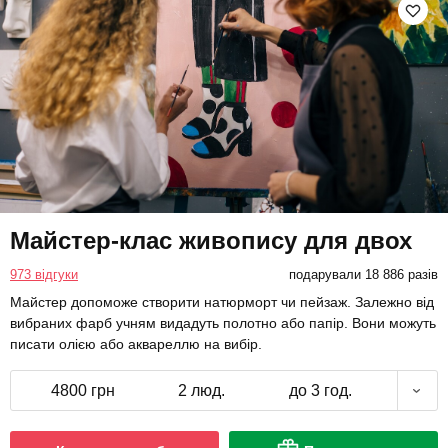
Майстер-клас живопису для двох
973 відгуки
подарували 18 886 разів
Майстер допоможе створити натюрморт чи пейзаж. Залежно від
вибраних фарб учням видадуть полотно або папір. Вони можуть
писати олією або аквареллю на вибір.
4800 грн
2 люд.
до 3 год.