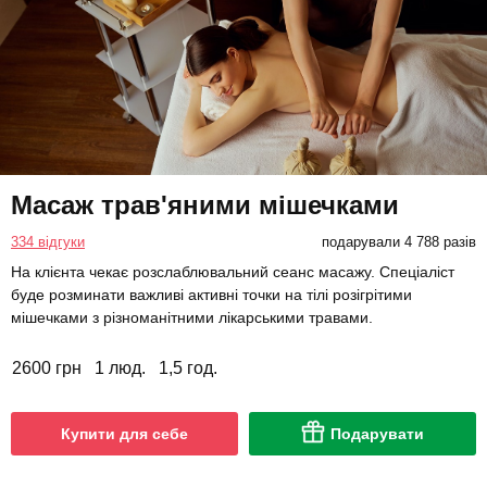
Масаж трав'яними мішечками
334 відгуки
подарували 4 788 разів
На клієнта чекає розслаблювальний сеанс масажу. Спеціаліст
буде розминати важливі активні точки на тілі розігрітими
мішечками з різноманітними лікарськими травами.
2600 грн
1 люд.
1,5 год.
Купити для себе
Подарувати