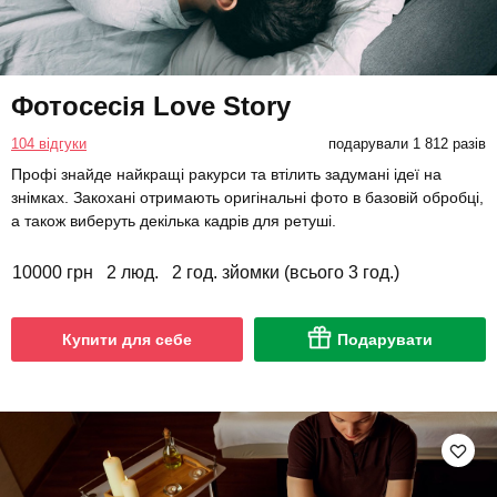
Фотосесія Love Story
104 відгуки
подарували 1 812 разів
Профі знайде найкращі ракурси та втілить задумані ідеї на
знімках. Закохані отримають оригінальні фото в базовій обробці,
а також виберуть декілька кадрів для ретуші.
10000 грн
2 люд.
2 год. зйомки (всього 3 год.)
Купити для себе
Подарувати