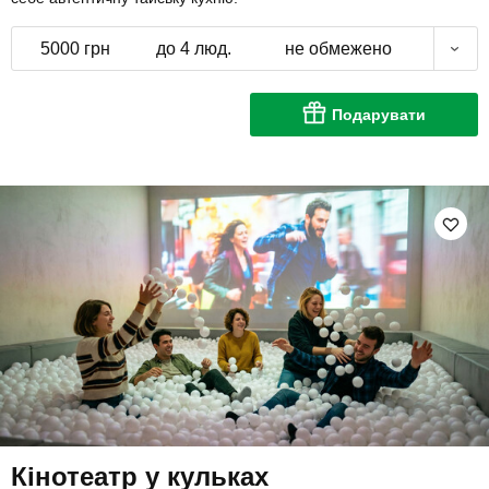
5000 грн
до 4 люд.
не обмежено
Подарувати
Кінотеатр у кульках