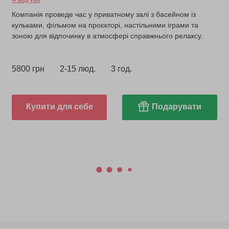
Компанія проведе час у приватному залі з басейном із
кульками, фільмом на проєкторі, настільними іграми та
зоною для відпочинку в атмосфері справжнього релаксу.
5800 грн
2-15 люд.
3 год.
Купити для себе
Подарувати