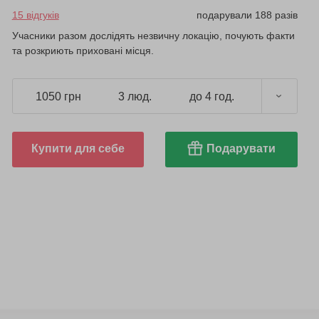
15 відгуків
подарували 188 разів
Учасники разом дослідять незвичну локацію, почують факти
та розкриють приховані місця.
1050 грн
3 люд.
до 4 год.
Купити для себе
Подарувати