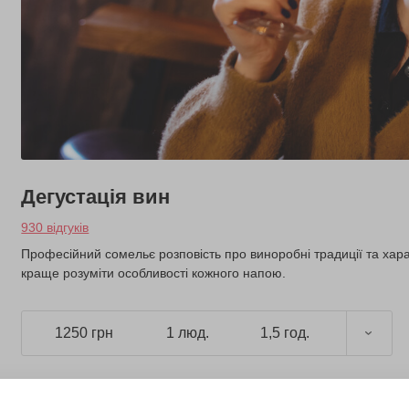
Дегустація вин
930 відгуків
Професійний сомельє розповість про виноробні традиції та характ
краще розуміти особливості кожного напою.
1250 грн
1 люд.
1,5 год.