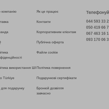
 компанію
Як це працює
Телефонуй
044 593 33 
тавка
Контакти
050 419 66 
манда
Корпоративним клієнтам
067 463 16 
093 170 06 
Q
Публічна оферта
ітика
Файли cookie
фіденційності
ітика використання ШІ
Політика повернення
o Türkiye
Подарункові сертифікати
ї для подарунку
Бронюй дозвілля
завчасно