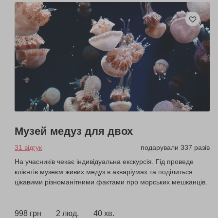
Музей медуз для двох
31 відгук
подарували 337 разів
На учасників чекає індивідуальна екскурсія. Гід проведе
клієнтів музеєм живих медуз в акваріумах та поділиться
цікавими різноманітними фактами про морських мешканців.
998 грн
2 люд.
40 хв.