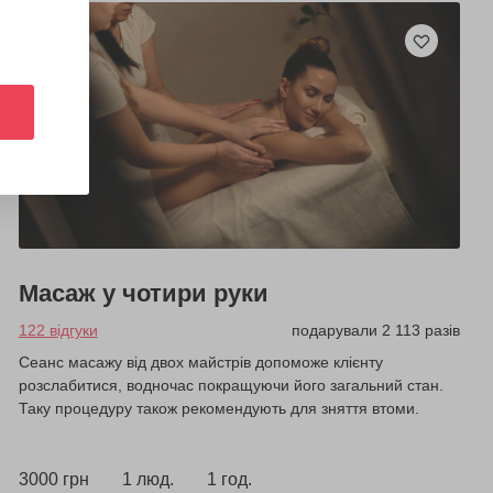
Масаж у чотири руки
122 відгуки
подарували 2 113 разів
Сеанс масажу від двох майстрів допоможе клієнту
розслабитися, водночас покращуючи його загальний стан.
Таку процедуру також рекомендують для зняття втоми.
3000 грн
1 люд.
1 год.