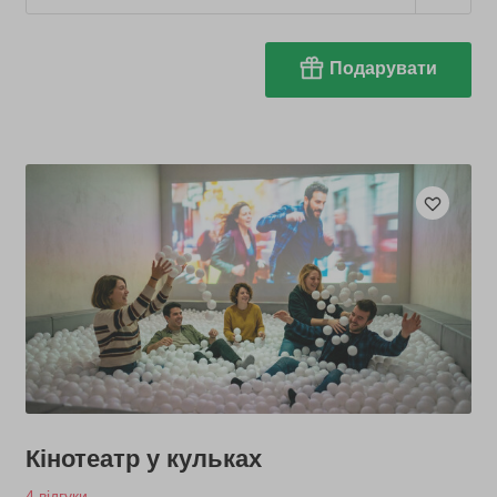
Подарувати
Кінотеатр у кульках
4 відгуки