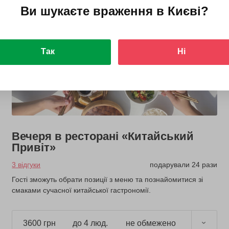
Ви шукаєте враження в
Києві
?
Так
Ні
Вечеря в ресторані «Китайський
Привіт»
3 відгуки
подарували 24 рази
Гості зможуть обрати позиції з меню та познайомитися зі
смаками сучасної китайської гастрономії.
3600 грн
до 4 люд.
не обмежено