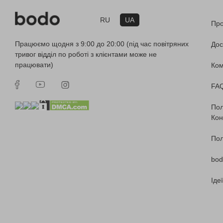
RU
UA
Про
Працюємо щодня з 9:00 до 20:00 (під час повітряних
Дос
тривог відділ по роботі з клієнтами може не
працювати)
Ко
FA
Пол
Кон
Пол
bod
Іде