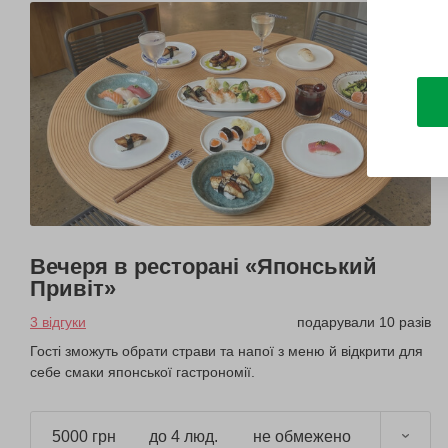
Вечеря в ресторані «Японський
Привіт»
3 відгуки
подарували 10 разів
Гості зможуть обрати страви та напої з меню й відкрити для
себе смаки японської гастрономії.
5000 грн
до 4 люд.
не обмежено