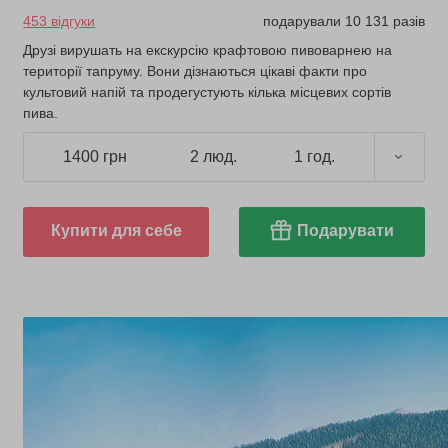
453 відгуки
подарували 10 131 разів
Друзі вирушать на екскурсію крафтовою пивоварнею на
території тапруму. Вони дізнаються цікаві факти про
культовий напій та продегустують кілька місцевих сортів
пива.
1400 грн
2 люд.
1 год.
Купити для себе
Подарувати