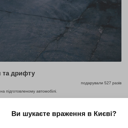
я та дрифту
подарували 527 разів
 на підготовленому автомобілі.
Купити для себе
Подарувати
Ви шукаєте враження в
Києві
?