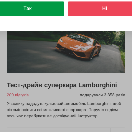
Так
Ні
Топ продажів
Тест-драйв суперкара Lamborghini
209 відгуків
подарували 3 358 разів
Учаснику нададуть культовий автомобіль Lamborghini, щоб
він зміг оцінити всі можливості спорткара. Поруч із водієм
весь час перебуватиме досвідчений інструктор.