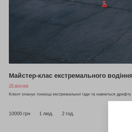
Майстер-клас екстремального водінн
28 відгуків
Клієнт опанує тонкощі екстремальної їзди та навчиться дрифту
10000 грн
1 люд.
2 год.