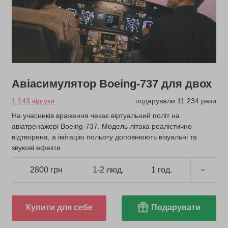
Авіасимулятор Boeing-737 для двох
1 143 відгуки
подарували 11 234 рази
На учасників враження чекає віртуальний політ на
авіатренажері Boeing-737. Модель літака реалістично
відтворена, а імітацію польоту доповнюють візуальні та
звукові ефекти.
2800 грн
1-2 люд.
1 год.
Купити для себе
Подарувати