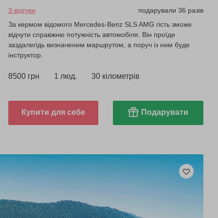
3 відгуки
подарували 36 разів
За кермом відомого Mercedes-Benz SLS AMG гість зможе
відчути справжню потужність автомобіля. Він проїде
заздалегідь визначеним маршрутом, а поруч із ним буде
інструктор.
8500 грн
1 люд.
30 кілометрів
Купити для себе
Подарувати