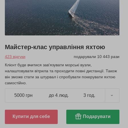
Майстер-клас управління яхтою
423 відгуки
подарували 10 443 рази
Клієнт буде вчитися зав'язувати морські вузли,
налаштовувати вітрила та проходити повні дистанції. Також
він зможе стати за штурвал і спробувати покерувати яхтою
самостійно.
5000 грн
до 4 люд.
3 год.
Купити для себе
Подарувати