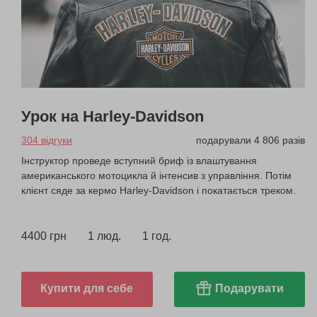
Урок на Harley-Davidson
304 відгуки
подарували 4 806 разів
Інструктор проведе вступний бриф із влаштування
американського мотоцикла й інтенсив з управління. Потім
клієнт сяде за кермо Harley-Davidson і покатається треком.
4400 грн
1 люд.
1 год.
Купити для себе
Подарувати