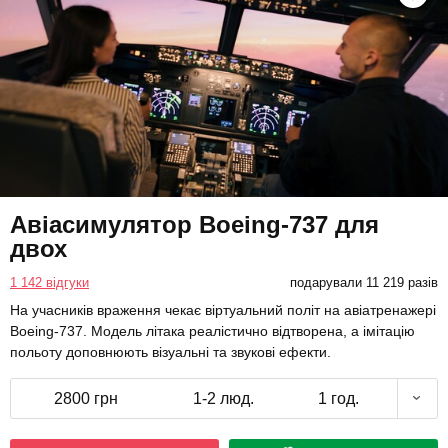
Авіасимулятор Boeing-737 для
двох
1 142 відгуки
подарували 11 219 разів
На учасників враження чекає віртуальний політ на авіатренажері
Boeing-737. Модель літака реалістично відтворена, а імітацію
польоту доповнюють візуальні та звукові ефекти.
2800 грн
1-2 люд.
1 год.