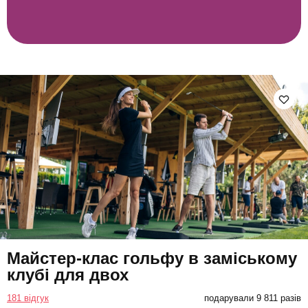
Майстер-клас гольфу в заміському
клубі для двох
181 відгук
подарували 9 811 разів