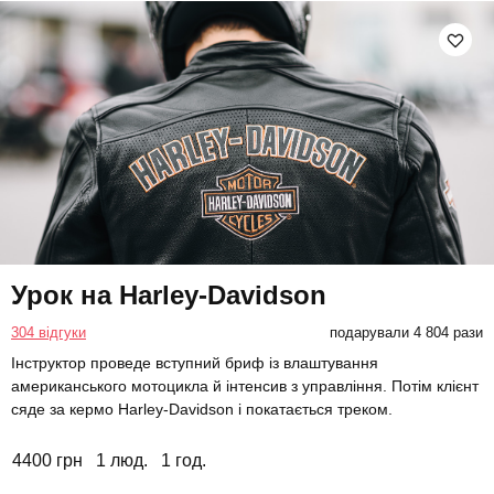
Урок на Harley-Davidson
304 відгуки
подарували 4 804 рази
Інструктор проведе вступний бриф із влаштування
американського мотоцикла й інтенсив з управління. Потім клієнт
сяде за кермо Harley-Davidson і покатається треком.
4400 грн
1 люд.
1 год.