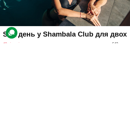
SPA день у Shambala Club для двох
40 відгуків
подарували 643 рази
Учасники відвідають заміський комплекс, де на них чекає
неймовірне розслаблення завдяки аюрведичним SPA
процедурам, а також відпочинку в соляній кімнаті та аквазоні.
12000 грн
2 люд.
1 день
Купити для себе
Подарувати