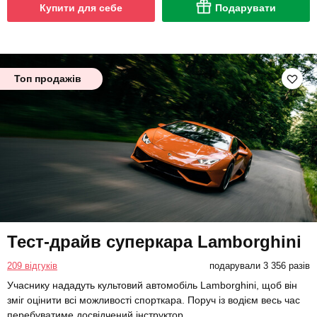
Купити для себе
Подарувати
Топ продажів
Тест-драйв суперкара Lamborghini
209 відгуків
подарували 3 356 разів
Учаснику нададуть культовий автомобіль Lamborghini, щоб він
зміг оцінити всі можливості спорткара. Поруч із водієм весь час
перебуватиме досвідчений інструктор.