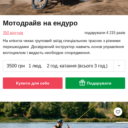
Мотодрайв на ендуро
350 відгуків
подарували 4 215 разів
На клієнта чекає груповий заїзд спеціальною трасою з різними
перешкодами. Досвідчений інструктор навчить основ управління
мотоциклом і видасть необхідне спорядження.
3500 грн
1 люд.
2 год. катання (всього 3 год.)
Купити для себе
Подарувати