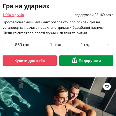
Гра на ударних
1 090 відгуків
подарували 22 160 разів
Професіональний музикант розповість про основи гри на
установці та навчить правильно тримати барабанні палички.
Після клієнт зіграє прості музичні зв'язки та ритми.
850 грн
1 люд.
1 год.
Купити для себе
Подарувати