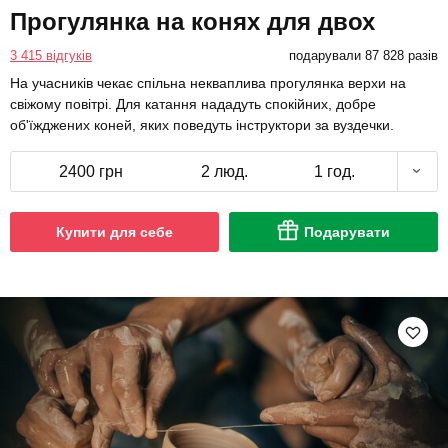
Прогулянка на конях для двох
3 415 відгуків
подарували 87 828 разів
На учасників чекає спільна некваплива прогулянка верхи на
свіжому повітрі. Для катання нададуть спокійних, добре
об'їжджених коней, яких поведуть інструктори за вуздечки.
2400 грн
2 люд.
1 год.
Купити для себе
Подарувати