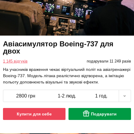
Авіасимулятор Boeing-737 для
двох
1 145 відгуків
подарували 11 249 разів
На учасників враження чекає віртуальний політ на авіатренажері
Boeing-737. Модель літака реалістично відтворена, а імітацію
польоту доповнюють візуальні та звукові ефекти.
2800 грн
1-2 люд.
1 год.
Купити для себе
Подарувати