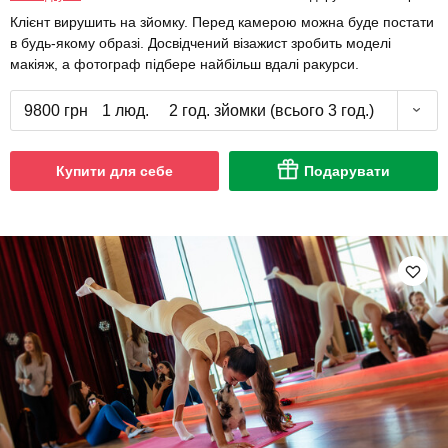
Клієнт вирушить на зйомку. Перед камерою можна буде постати
в будь-якому образі. Досвідчений візажист зробить моделі
макіяж, а фотограф підбере найбільш вдалі ракурси.
9800 грн
1 люд.
2 год. зйомки (всього 3 год.)
Купити для себе
Подарувати