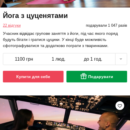
Йога з цуценятами
22 відгуки
подарували 1 047 разів
Учасник відвідає групове заняття з йоги, під час якого поряд
будуть бігати і гратися цуцики. У кінці буде можливість
сфотографуватися та додатково пограти з тваринками.
1100 грн
1 люд.
до 1 год.
Купити для себе
Подарувати