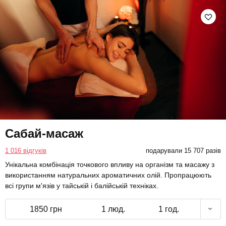
Сабай-масаж
1 016 відгуків
подарували 15 707 разів
Унікальна комбінація точкового впливу на організм та масажу з
використанням натуральних ароматичних олій. Пропрацюють
всі групи м'язів у тайській і балійській техніках.
1850 грн
1 люд.
1 год.