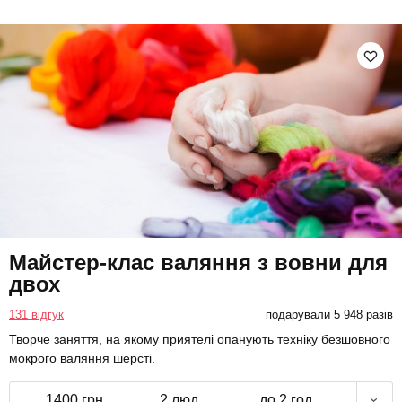
Майстер-клас валяння з вовни для
двох
131 відгук
подарували 5 948 разів
Творче заняття, на якому приятелі опанують техніку безшовного
мокрого валяння шерсті.
1400 грн
2 люд.
до 2 год.