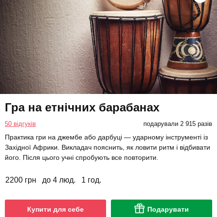
Гра на етнічних барабанах
50 відгуків
подарували 2 915 разів
Практика гри на джембе або дарбуці — ударному інструменті із
Західної Африки. Викладач пояснить, як ловити ритм і відбивати
його. Після цього учні спробують все повторити.
2200 грн
до 4 люд.
1 год.
Купити для себе
Подарувати