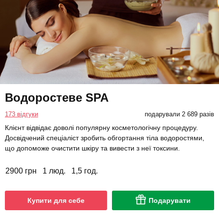
Водоростеве SPA
173 відгуки
подарували 2 689 разів
Клієнт відвідає доволі популярну косметологічну процедуру.
Досвідчений спеціаліст зробить обгортання тіла водоростями,
що допоможе очистити шкіру та вивести з неї токсини.
2900 грн
1 люд.
1,5 год.
Купити для себе
Подарувати