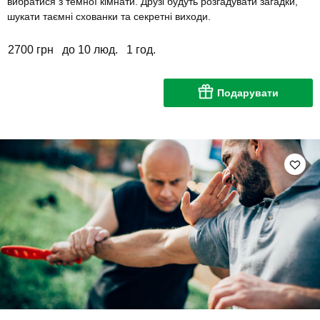
вибратися з темної кімнати. Друзі будуть розгадувати загадки,
шукати таємні схованки та секретні виходи.
2700 грн
до 10 люд.
1 год.
Подарувати