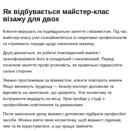
Як відбувається майстер-клас
візажу для двох
Клієнти вирушать на індивідуальне заняття з візажистом. Під час
майстер-класу учні познайомляться із секретами професіоналів
та отримають поради щодо нанесення макіяжу.
Друзі дізнаються, як робити повсякденний макіяж і
трансформувати його в складніший і насиченіший. Перед
початком заняття профі розповість, як правильно підкреслити
сильні сторони.
Уважно простеживши за візажистом, клієнти повторять макіяж.
Якщо виникнуть труднощі — beauty-експерт допоможе та
відповість на запитання, що цікавлять. Усю косметику та
інструменти видадуть на місці. Урок пройде у студії з
професійним освітленням та дзеркалами.
Після закінчення уроку візажист допоможе підібрати професійні
засоби. Можна взяти свою косметичку, щоб візажист підказав,
чим та як користуватися, а що краще замінити.