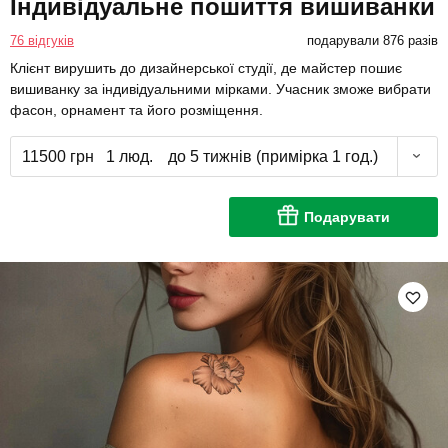
Індивідуальне пошиття вишиванки
76 відгуків
подарували 876 разів
Клієнт вирушить до дизайнерської студії, де майстер пошиє
вишиванку за індивідуальними мірками. Учасник зможе вибрати
фасон, орнамент та його розміщення.
11500 грн
1 люд.
до 5 тижнів (примірка 1 год.)
Подарувати