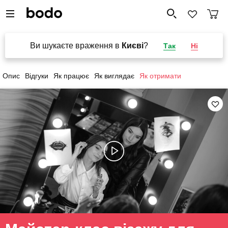
Ви шукаєте враження в
Києві
?
Так
Ні
Опис
Відгуки
Як працює
Як виглядає
Як отримати