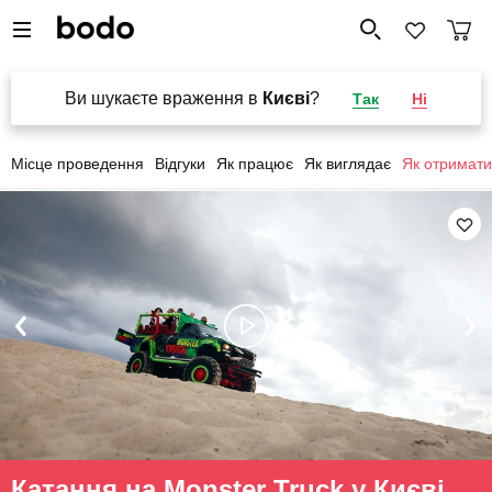
Ви шукаєте враження в
Києві
?
Так
Ні
Місце проведення
Відгуки
Як працює
Як виглядає
Як отримати
Катання на Monster Truck у Києві