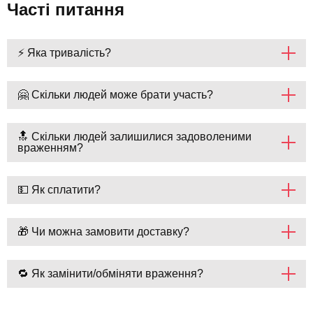
Часті питання
⚡ Яка тривалість?
🤗 Скільки людей може брати участь?
🔝 Скільки людей залишилися задоволеними
враженням?
💵 Як сплатити?
🎁 Чи можна замовити доставку?
🔁 Як замінити/обміняти враження?