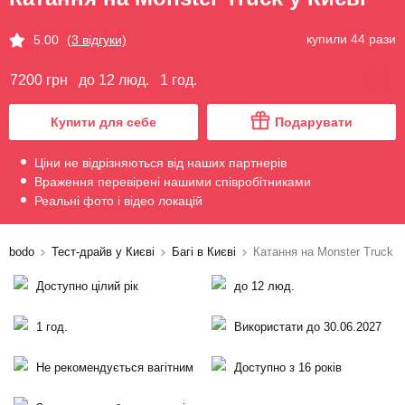
купили 44 рази
5.00
(3 відгуки)
7200 грн
до 12 люд.
1 год.
Купити для себе
Подарувати
Ціни не відрізняються від наших партнерів
Враження перевірені нашими співробітниками
Реальні фото і відео локацій
bodo
Тест-драйв у Києві
Багі в Києві
Катання на Monster Truck
Доступно цілий рік
до 12 люд.
1 год.
Використати до 30.06.2027
Не рекомендується вагітним
Доступно з 16 років