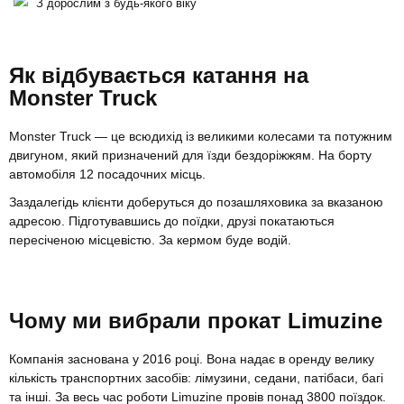
З дорослим з будь-якого віку
Як відбувається катання на
Monster Truck
Monster Truck — це всюдихід із великими колесами та потужним
двигуном, який призначений для їзди бездоріжжям. На борту
автомобіля 12 посадочних місць.
Заздалегідь клієнти доберуться до позашляховика за вказаною
адресою. Підготувавшись до поїдки, друзі покатаються
пересіченою місцевістю. За кермом буде водій.
Чому ми вибрали прокат Limuzine
Компанія заснована у 2016 році. Вона надає в оренду велику
кількість транспортних засобів: лімузини, седани, патібаси, багі
та інші. За весь час роботи Limuzine провів понад 3800 поїздок.