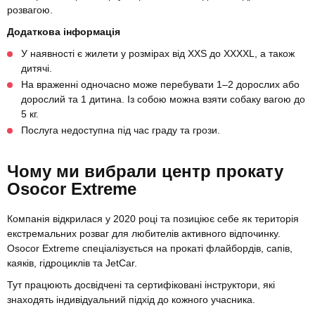
розвагою.
Додаткова інформація
У наявності є жилети у розмірах від ХХS до ХХХХL, а також
дитячі.
На враженні одночасно може перебувати 1–2 дорослих або
дорослий та 1 дитина. Із собою можна взяти собаку вагою до
5 кг.
Послуга недоступна під час граду та грози.
Чому ми вибрали центр прокату
Osocor Extreme
Компанія відкрилася у 2020 році та позиціює себе як територія
екстремальних розваг для любителів активного відпочинку.
Osocor Extreme спеціалізується на прокаті флайбордів, сапів,
каяків, гідроциклів та JetCar.
Тут працюють досвідчені та сертифіковані інструктори, які
знаходять індивідуальний підхід до кожного учасника.