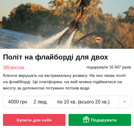
Політ на флайборді для двох
349 відгуків
подарували 16 647 разів
Клієнти вирушать на екстремальну розвагу. На них чекає політ
на флайборді. Це платформа, на якій можна підійматися на
висоту за допомогою потужних потоків води.
4000 грн
2 люд.
по 10 хв. (всього 20 хв.)
Купити для себе
Подарувати