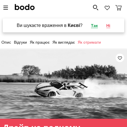
Ви шукаєте враження в
Києві
?
Так
Ні
Опис
Відгуки
Як працює
Як виглядає
Як отримати