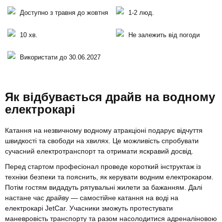
Доступно з травня до жовтня
1-2 люд.
10 хв.
Не залежить від погоди
Використати до 30.06.2027
Як відбувається драйв на водному
електрокарі
Катання на незвичному водному атракціоні подарує відчуття
швидкості та свободи на хвилях. Це можливість спробувати
сучасний електротранспорт та отримати яскравий досвід.
Перед стартом професіонал проведе короткий інструктаж із
техніки безпеки та пояснить, як керувати водним електрокаром.
Потім гостям видадуть рятувальні жилети за бажанням. Далі
настане час драйву — самостійне катання на воді на
електрокарі JetCar. Учасники зможуть протестувати
маневровість транспорту та разом насолодитися адреналіновою