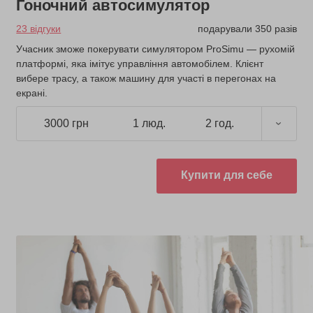
Гоночний автосимулятор
23 відгуки
подарували 350 разів
Учасник зможе покерувати симулятором ProSimu — рухомій
платформі, яка імітує управління автомобілем. Клієнт
вибере трасу, а також машину для участі в перегонах на
екрані.
3000 грн
1 люд.
2 год.
Купити для себе