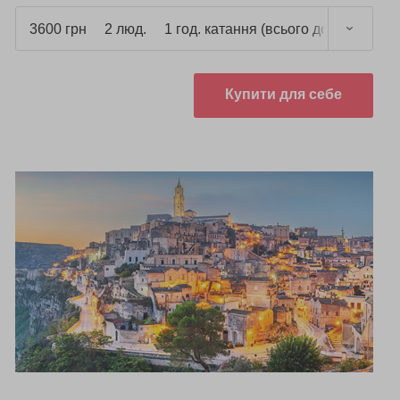
3600 грн
2 люд.
1 год. катання (всього до 1,5 год.)
Купити для себе