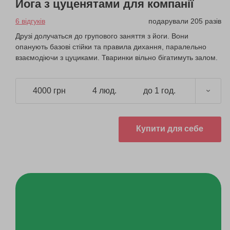
Йога з цуценятами для компанії
6 відгуків
подарували 205 разів
Друзі долучаться до групового заняття з йоги. Вони
опанують базові стійки та правила дихання, паралельно
взаємодіючи з цуциками. Тваринки вільно бігатимуть залом.
4000 грн
4 люд.
до 1 год.
Купити для себе