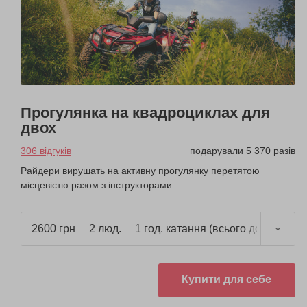
Прогулянка на квадроциклах для
двох
306 відгуків
подарували 5 370 разів
Райдери вирушать на активну прогулянку перетятою
місцевістю разом з інструкторами.
2600 грн
2 люд.
1 год. катання (всього до 1,5 год.)
Купити для себе