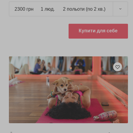
2300 грн
1 люд.
2 польоти (по 2 хв.)
Купити для себе