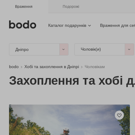
Враження
Подорожі
Каталог подарунків
Враження для се
Чоловік(и)
Дніпро
bodo
Хобі та захоплення в Дніпрі
Чоловікам
Захоплення та хобі д