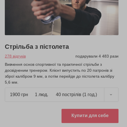
Стрільба з пістолета
278 відгуків
подарували 4 483 рази
Вивчення основ спортивної та практичної стрільби з
досвідченим тренером. Клієнт випустить по 20 патронів зі
зброї калібром 9 мм, а потім перейде до пістолета калібру
5,6 мм.
1900 грн
1 люд.
40 пострілів (1 год.)
Купити для себе