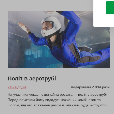
Політ в аеротрубі
246 відгуків
подарували 2 894 рази
На учасника чекає незвичайна розвага — політ в аеротрубі.
Перед початком йому видадуть захисний комбінезон та
шолом, під час враження разом із клієнтом буде інструктор.