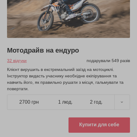
Мотодрайв на ендуро
32 відгуки
подарували 549 разів
Клієнт вирушить в екстремальний заїзд на мотоциклі.
Інструктор видасть учаснику необхідне екіпірування та
навчить його, як правильно рушати з місця, гальмувати та
повертати.
2700 грн
1 люд.
2 год.
Купити для себе