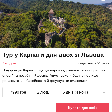
Тур у Карпати для двох зі Львова
7 відгуків
подарували 91 разів
Подорож до Карпат подарує парі мандрівників свіжий приплив
енергії та незабутній досвід. Адже туристи будуть не лише
релаксувати в басейнах, а й дегустувати смаколики.
7990 грн
2 люд.
5 днів (4 ночі)
Купити для себе