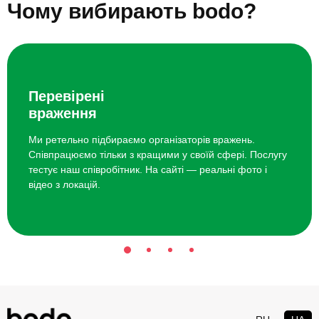
Чому вибирають bodo?
Урок приготування бургерів для
7200 грн
компанії
Майстер-клас суші для компанії
6100 грн
Перевірені
враження
Тур у Карпати для двох зі Львова
7990 грн
Ми ретельно підбираємо організаторів вражень.
Співпрацюємо тільки з кращими у своїй сфері. Послугу
тестує наш співробітник. На сайті — реальні фото і
відео з локацій.