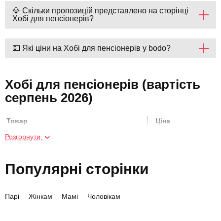
💎 Скільки пропозицій представлено на сторінці
Хобі для пенсіонерів?
💵 Які ціни на Хобі для пенсіонерів у bodo?
Хобі для пенсіонерів (вартість
серпень 2026)
Товар
Ціна
Розгорнути
Прогулянка на конях для двох
3600 грн
Популярні сторінки
Індивідуальний майстер-клас
4350 грн
кулінарії для двох
Парі
Жінкам
Мамі
Чоловікам
Майстер-клас кулінарії для компанії
5400 грн