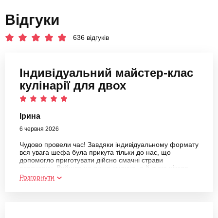
Відгуки
636 відгуків
Індивідуальний майстер-клас
кулінарії для двох
Ірина
6 червня 2026
Чудово провели час! Завдяки індивідуальному формату
вся увага шефа була прикута тільки до нас, що
допомогло приготувати дійсно смачні страви
власноруч. Вийшло не лише смачно, а й дуже цікаво.
Рекомендую)
Розгорнути