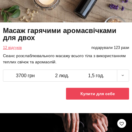
Масаж гарячими аромасвічками
для двох
12 відгуків
подарували 123 рази
Сеанс розслаблювального масажу всього тіла з використанням
теплих свічок та аромаолій.
3700 грн
2 люд.
1,5 год.
Купити для себе