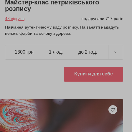
Майстер-клас петриківського
розпису
48 відгуків
подарували 717 разів
Навчання аутентичному виду розпису. На занятті нададуть
пензлі, фарби та основу з дерева.
1300 грн
1 люд.
до 2 год.
Купити для себе