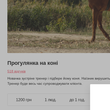
Прогулянка на коні
518 відгуків
Новачка зустріне тренер і підбере йому коня. Наїзник вирушить 
Тренер буде весь час супроводжувати клієнта.
1200 грн
1 люд.
до 1 год.