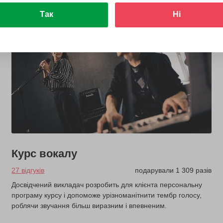
Так
Ні
з 5 років
Курс вокалу
27 відгуків
подарували 1 309 разів
Досвідчений викладач розробить для клієнта персональну
програму курсу і допоможе урізноманітнити тембр голосу,
роблячи звучання більш виразним і впевненим.