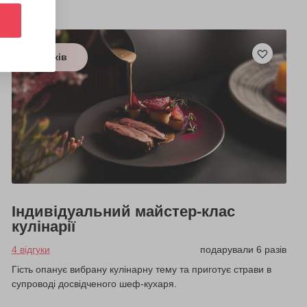
з 3 років
Індивідуальний майстер-клас
кулінарії
4 відгуки
подарували 6 разів
Гість опанує вибрану кулінарну тему та приготує страви в
супроводі досвідченого шеф-кухаря.