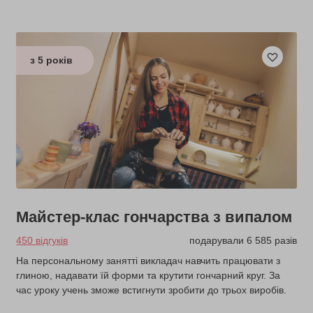
з 5 років
Майстер-клас гончарства з випалом
450 відгуків
подарували 6 585 разів
На персональному занятті викладач навчить працювати з
глиною, надавати їй форми та крутити гончарний круг. За
час уроку учень зможе встигнути зробити до трьох виробів.