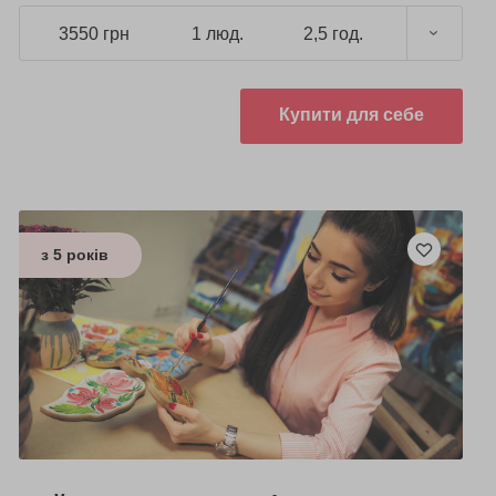
3550 грн
1 люд.
2,5 год.
Купити для себе
з 5 років