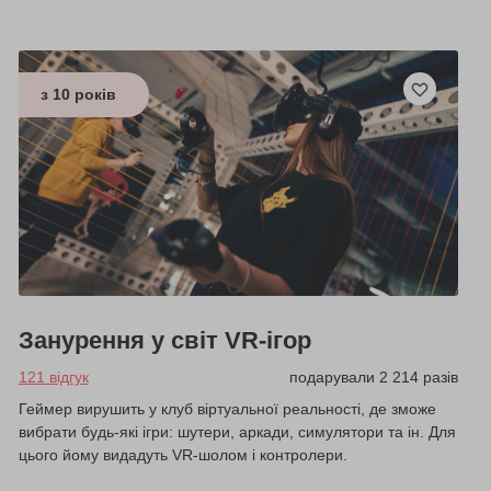
з 10 років
Занурення у світ VR-ігор
121 відгук
подарували 2 214 разів
Геймер вирушить у клуб віртуальної реальності, де зможе
вибрати будь-які ігри: шутери, аркади, симулятори та ін. Для
цього йому видадуть VR-шолом і контролери.