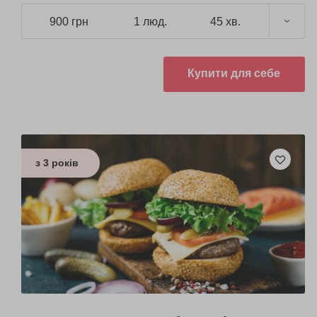
голосом.
900 грн
1 люд.
45 хв.
Купити для себе
з 3 років