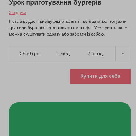
Урок приготування бургерів
3 відгуки
Гість відвідає індивідуальне заняття, де навчиться готувати
три види бургерів під керівництвом шефа. Усе приготоване
можна скуштувати одразу або забрати із собою.
3850 грн
1 люд.
2,5 год.
Купити для себе