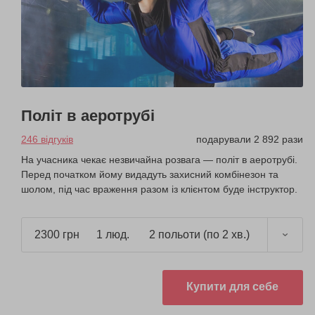
Політ в аеротрубі
246 відгуків
подарували 2 892 рази
На учасника чекає незвичайна розвага — політ в аеротрубі.
Перед початком йому видадуть захисний комбінезон та
шолом, під час враження разом із клієнтом буде інструктор.
2300 грн
1 люд.
2 польоти (по 2 хв.)
Купити для себе