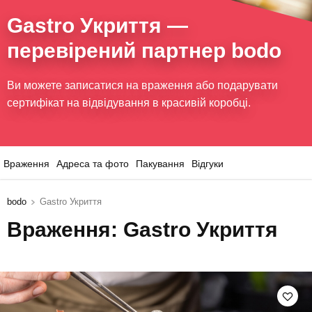
Gastro Укриття
—
перевірений партнер bodo
Ви можете записатися на враження або подарувати
сертифікат на відвідування в красивій коробці.
Враження
Адреса та фото
Пакування
Відгуки
bodo
Gastro Укриття
Враження: Gastro Укриття