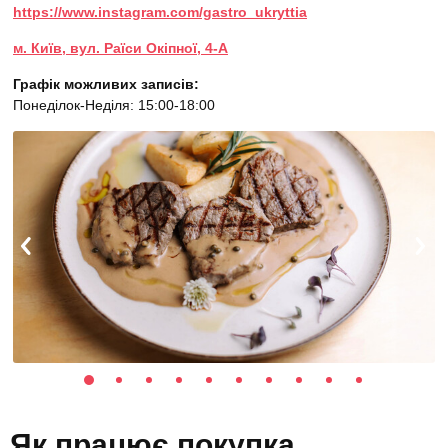
https://www.instagram.com/gastro_ukryttia
м. Київ, вул. Раїси Окіпної, 4-А
Графік можливих записів:
Понеділок-Неділя: 15:00-18:00
Як працює покупка