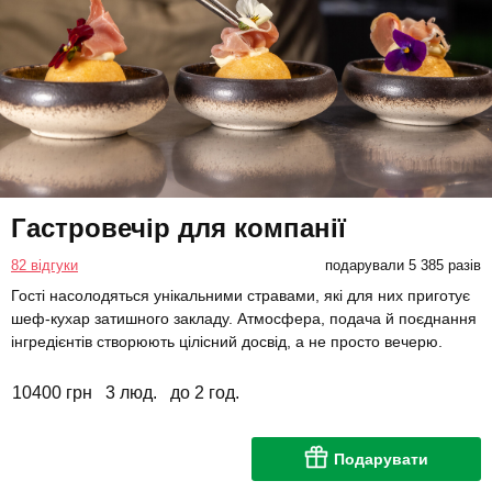
Гастровечір для компанії
82 відгуки
подарували 5 385 разів
Гості насолодяться унікальними стравами, які для них приготує
шеф-кухар затишного закладу. Атмосфера, подача й поєднання
інгредієнтів створюють цілісний досвід, а не просто вечерю.
10400 грн
3 люд.
до 2 год.
Подарувати