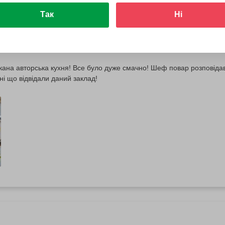
Так
Ні
31 серпня 2025
ана авторська кухня! Все було дуже смачно! Шеф повар розповідав 
і що відвідали даний заклад!