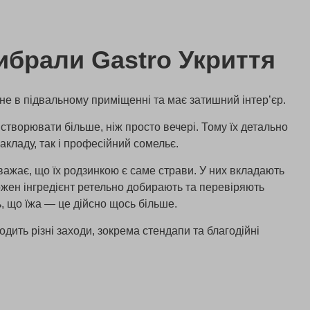
ибрали Gastro Укриття
не в підвальному приміщенні та має затишний інтер’єр.
 створювати більше, ніж просто вечері. Тому їх детально
акладу, так і професійний сомельє.
важає, що їх родзинкою є саме страви. У них вкладають
Кожен інгредієнт ретельно добирають та перевіряють
ь, що їжа — це дійсно щось більше.
одить різні заходи, зокрема стендапи та благодійні