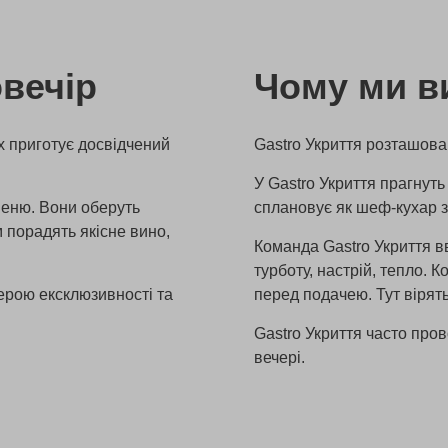
овечір
Чому ми в
х приготує досвідчений
Gastro Укриття розташова
У Gastro Укриття прагнуть
меню. Вони оберуть
сплановує як шеф-кухар з
м порадять якісне вино,
Команда Gastro Укриття в
турботу, настрій, тепло. 
ерою ексклюзивності та
перед подачею. Тут вірят
Gastro Укриття часто пров
вечері.