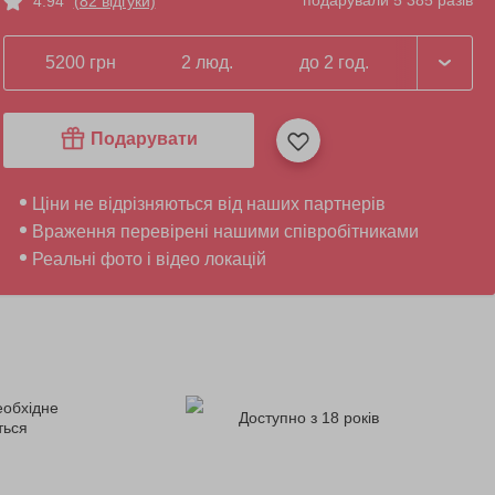
подарували 5 385 разів
4.94
(82 відгуки)
5200 грн
2 люд.
до 2 год.
Подарувати
Ціни не відрізняються від наших партнерів
Враження перевірені нашими співробітниками
Реальні фото і відео локацій
еобхідне
Доступно з 18 років
ться