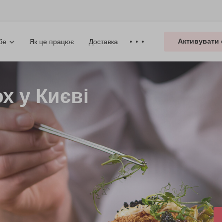
Активувати 
Як це працює
Доставка
бе
х у Києві