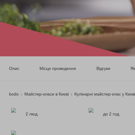
Опис
Місце проведення
Відгуки
Я
bodo
Майстер-класи в Києві
Кулінарні майстер-клас у Києв
2 люд.
до 2 год.