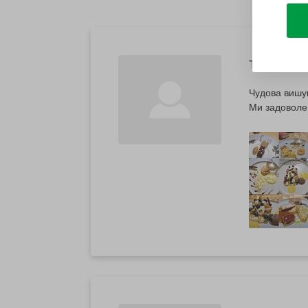
Тарас
Чудова вишук
Ми задоволен