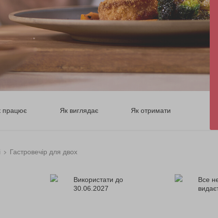
к працює
Як виглядає
Як отримати
і
Гастровечір для двох
Використати до
Все н
30.06.2027
видає