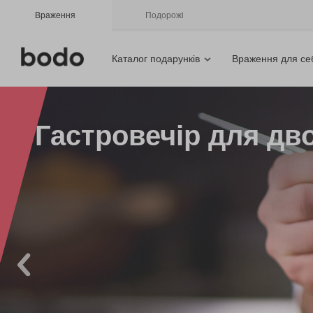
Враження
Подорожі
Каталог подарунків
Враження для се
Гастровечір для дво