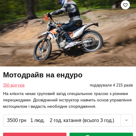
Мотодрайв на ендуро
350 відгуків
подарували 4 215 разів
На клієнта чекає груповий заїзд спеціальною трасою з різними
перешкодами. Досвідчений інструктор навчить основ управління
мотоциклом і видасть необхідне спорядження.
3500 грн
1 люд.
2 год. катання (всього 3 год.)