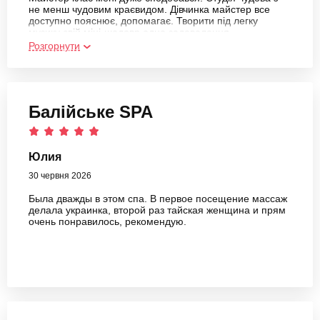
не менш чудовим краєвидом. Дівчинка майстер все
доступно пояснює, допомагає. Творити під легку
музику свій міні-шедевр одне задоволення
Розгорнути
Балійське SPA
Юлия
30 червня 2026
Была дважды в этом спа. В первое посещение массаж
делала украинка, второй раз тайская женщина и прям
очень понравилось, рекомендую.