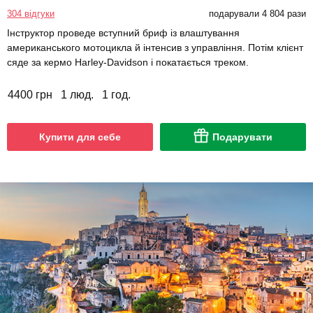
304 відгуки
подарували 4 804 рази
Інструктор проведе вступний бриф із влаштування
американського мотоцикла й інтенсив з управління. Потім клієнт
сяде за кермо Harley-Davidson і покатається треком.
4400 грн
1 люд.
1 год.
Купити для себе
Подарувати