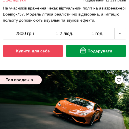
1 142 відгуки
подарували 11 219 разів
На учасників враження чекає віртуальний політ на авіатренажері
Boeing-737. Модель літака реалістично відтворена, а імітацію
польоту доповнюють візуальні та звукові ефекти.
2800 грн
1-2 люд.
1 год.
Купити для себе
Подарувати
Топ продажів