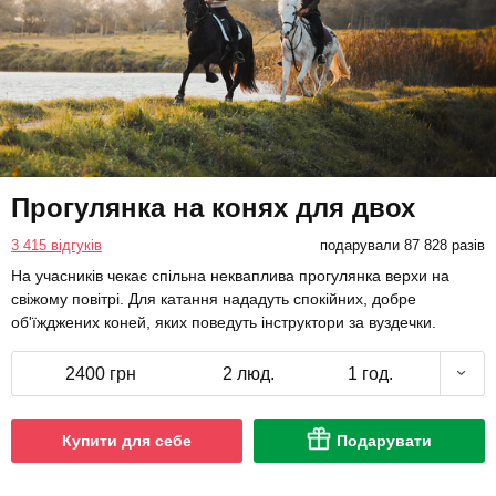
Прогулянка на конях для двох
3 415 відгуків
подарували 87 828 разів
На учасників чекає спільна некваплива прогулянка верхи на
свіжому повітрі. Для катання нададуть спокійних, добре
об'їжджених коней, яких поведуть інструктори за вуздечки.
2400 грн
2 люд.
1 год.
Купити для себе
Подарувати