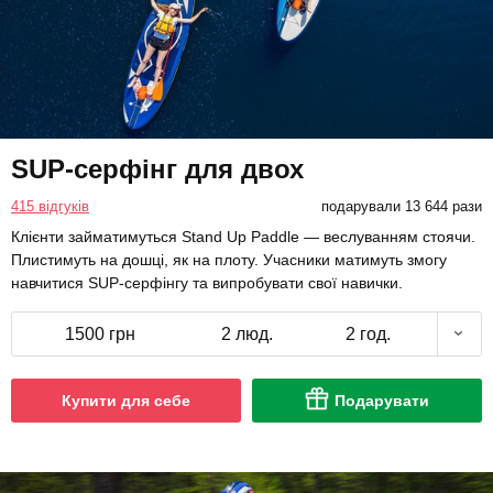
SUP-серфінг для двох
415 відгуків
подарували 13 644 рази
Клієнти займатимуться Stand Up Paddle — веслуванням стоячи.
Плистимуть на дошці, як на плоту. Учасники матимуть змогу
навчитися SUP-серфінгу та випробувати свої навички.
1500 грн
2 люд.
2 год.
Купити для себе
Подарувати