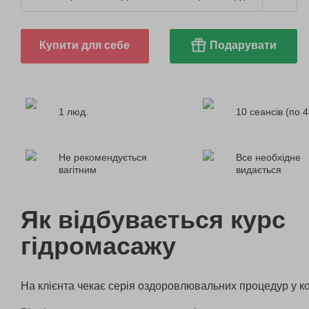
Купити для себе
Подарувати
1 люд.
10 сеансів (по 4
Не рекомендується
Все необхідне
вагітним
видається
Як відбувається курс
гідромасажу
На клієнта чекає серія оздоровлювальних процедур у кос