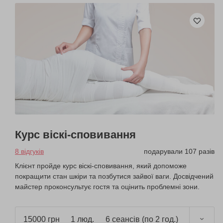
Курс віскі-сповивання
8 відгуків
подарували 107 разів
Клієнт пройде курс віскі-сповивання, який допоможе
покращити стан шкіри та позбутися зайвої ваги. Досвідчений
майстер проконсультує гостя та оцінить проблемні зони.
15000 грн
1 люд.
6 сеансів (по 2 год.)