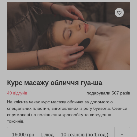
Курс масажу обличчя гуа-ша
49 відгуків
подарували 567 разів
На клієнта чекає курс масажу обличчя за допомогою
спеціальних пластин, виготовлених із рогу буйвола. Сеанси
спрямовані на поліпшення кровообігу та виведення
токсинів.
16000 грн
1 люд.
10 сеансів (по 1 год.)