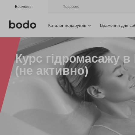
Враження
Подорожі
Каталог подарунків
Враження для се
Курс гідромасажу в 
(не активно)