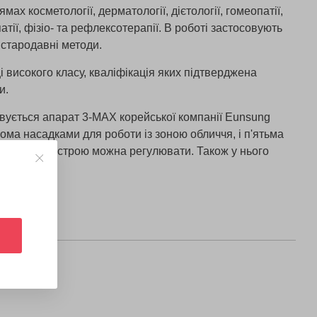
ах косметології, дерматології, дієтології, гомеопатії,
атії, фізіо- та рефлексотерапії. В роботі застосовують
 і стародавні методи.
і високого класу, кваліфікація яких підтверджена
и.
вується апарат 3-MAX корейської компанії Eunsung
ома насадками для роботи із зоною обличчя, і п'ятьма
ь роботи пристрою можна регулювати. Також у нього