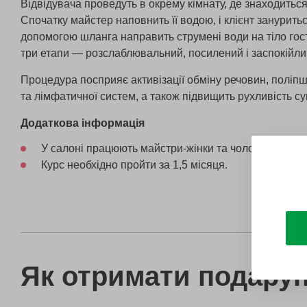
Відвідувача проведуть в окрему кімнату, де знаходитьс
Спочатку майстер наповнить її водою, і клієнт зануритьс
допомогою шланга направить струмені води на тіло гос
три етапи — розслаблювальний, посилений і заспокійли
Процедура посприяє активізації обміну речовин, поліп
та лімфатичної систем, а також підвищить рухливість су
Додаткова інформація
У салоні працюють майстри-жінки та чоловіки.
Курс необхідно пройти за 1,5 місяця.
Як отримати подару