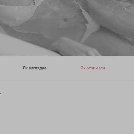
Як виглядає
Як отримати
у