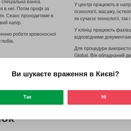
я спеціальна ванна.
У центрі працюють в напрям
я в неї. Потім профі за
психології, масажу, остеоп
тя. Сеанс проходитиме в
як сучасні технології, так
вий напір.
У клініці працюють фахівц
шенню роботи кровоносної
відповідними документам
глобів.
Для процедури використо
Global. Він обладнаний дв
— для тіла. Інтенсивніст
вбудовано підсвічування.
Ви шукаєте враження в
Києві
?
Так
Ні
нок