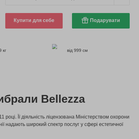
Купити для себе
Подарувати
9 кг
від 999 см
ибрали Bellezza
11 році. Її діяльність ліцензована Міністерством охорони
нії надають широкий спектр послуг у сфері естетичної