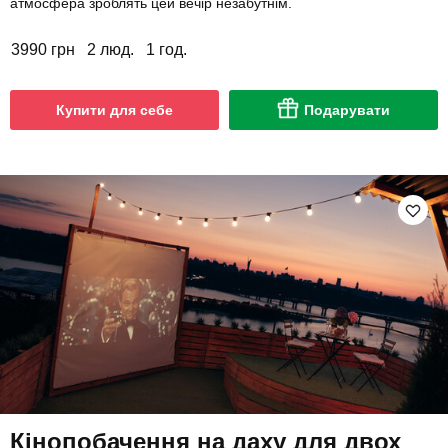
атмосфера зроблять цей вечір незабутнім.
3990 грн
2 люд.
1 год.
Купити для себе
Подарувати
Кінопобачення на даху для двох