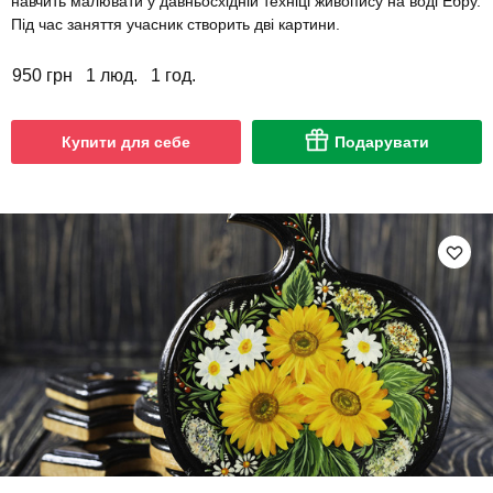
навчить малювати у давньосхідній техніці живопису на воді Ебру.
Під час заняття учасник створить дві картини.
950 грн
1 люд.
1 год.
Купити для себе
Подарувати