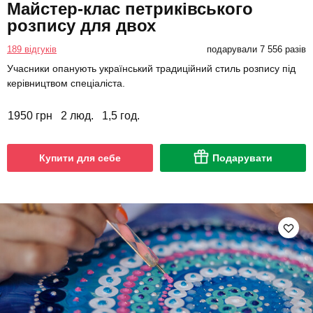
Майстер-клас петриківського
розпису для двох
189 відгуків
подарували 7 556 разів
Учасники опанують український традиційний стиль розпису під
керівництвом спеціаліста.
1950 грн
2 люд.
1,5 год.
Купити для себе
Подарувати