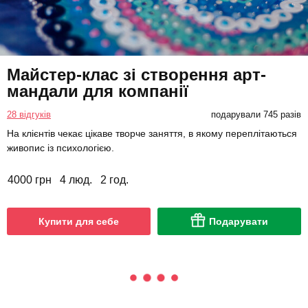
Майстер-клас зі створення арт-
мандали для компанії
28 відгуків
подарували 745 разів
На клієнтів чекає цікаве творче заняття, в якому переплітаються
живопис із психологією.
4000 грн
4 люд.
2 год.
Купити для себе
Подарувати