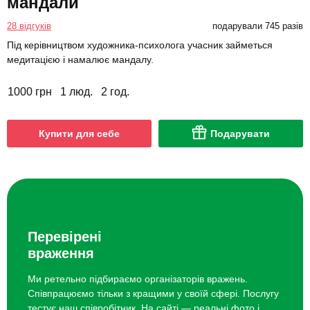
мандали
28 відгуків
подарували 745 разів
Під керівництвом художника-психолога учасник займеться
медитацією і намалює мандалу.
1000 грн
1 люд.
2 год.
Купити для себе
Подарувати
Перевірені
враження
Ми ретельно підбираємо організаторів вражень.
Співпрацюємо тільки з кращими у своїй сфері. Послугу
тестує наш співробітник. На сайті — реальні фото і