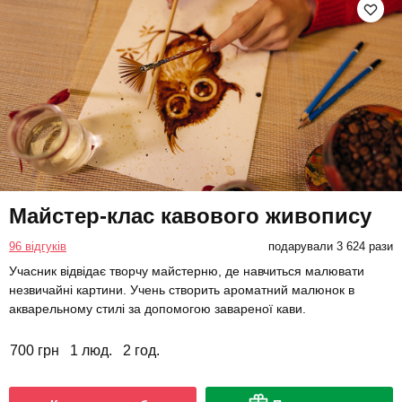
Майстер-клас кавового живопису
96 відгуків
подарували 3 624 рази
Учасник відвідає творчу майстерню, де навчиться малювати
незвичайні картини. Учень створить ароматний малюнок в
акварельному стилі за допомогою завареної кави.
700 грн
1 люд.
2 год.