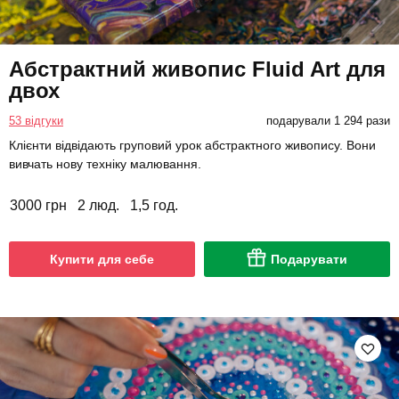
Абстрактний живопис Fluid Art для
двох
53 відгуки
подарували 1 294 рази
Клієнти відвідають груповий урок абстрактного живопису. Вони
вивчать нову техніку малювання.
3000 грн
2 люд.
1,5 год.
Купити для себе
Подарувати