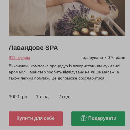
Лавандове SPA
811 відгуків
подарували 7 070 разів
Виконуючи комплекс процедур із використанням духмяної
аромаолії, майстер зробить відвідувачу не лише масаж, а
також легкий помпаж. Це допоможе розслабитися.
3000 грн
1 люд.
2 год.
Купити для себе
Подарувати