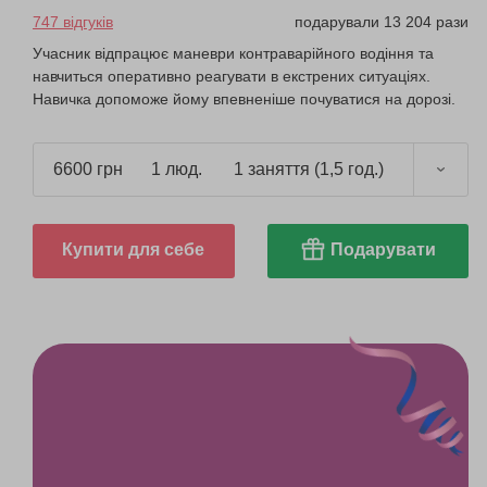
747 відгуків
подарували 13 204 рази
Учасник відпрацює маневри контраварійного водіння та
навчиться оперативно реагувати в екстрених ситуаціях.
Навичка допоможе йому впевненіше почуватися на дорозі.
6600 грн
1 люд.
1 заняття (1,5 год.)
Купити для себе
Подарувати