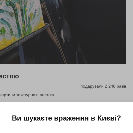
пастою
подарували 2 248 разів
 картини текстурною пастою.
Купити для себе
Подарувати
Ви шукаєте враження в
Києві
?