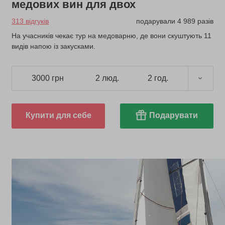
медових вин для двох
313 відгуків
подарували 4 989 разів
На учасників чекає тур на медоварню, де вони скуштують 11
видів напою із закусками.
3000 грн
2 люд.
2 год.
Купити для себе
Подарувати