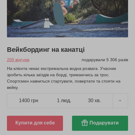
Вейкбординг на канатці
200 відгуків
подарували 5 306 разів
На клієнта чекає екстремальна водна розвага. Учасник
зробить кілька заїздів на борді, тримаючись за трос.
Спортсмен навчиться стартувати, повертати та стояти на
вейку.
1400 грн
1 люд.
30 хв.
Купити для себе
Подарувати