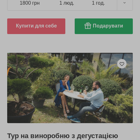
1800 грн
1 люд.
1 год.
Купити для себе
Подарувати
Тур на виноробню з дегустацією