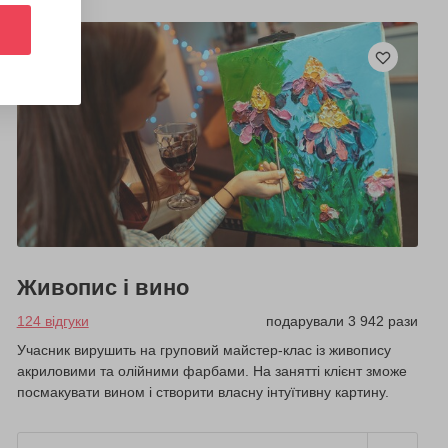
Живопис і вино
124 відгуки
подарували 3 942 рази
Учасник вирушить на груповий майстер-клас із живопису
акриловими та олійними фарбами. На занятті клієнт зможе
посмакувати вином і створити власну інтуїтивну картину.