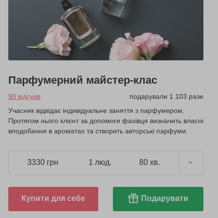
Парфумерний майстер-клас
90 відгуків
подарували 1 103 рази
Учасник відвідає індивідуальне заняття з парфумером.
Протягом нього клієнт за допомоги фахівця визначить власні
вподобання в ароматах та створить авторські парфуми.
3330 грн
1 люд.
80 хв.
Купити для себе
Подарувати