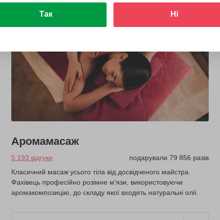
Так
Ні
Аромамасаж
5 193 відгуки
подарували 79 856 разів
Класичний масаж усього тіла від досвідченого майстра.
Фахівець професійно розімне м'язи, використовуючи
аромакомпозицію, до складу якої входять натуральні олії.