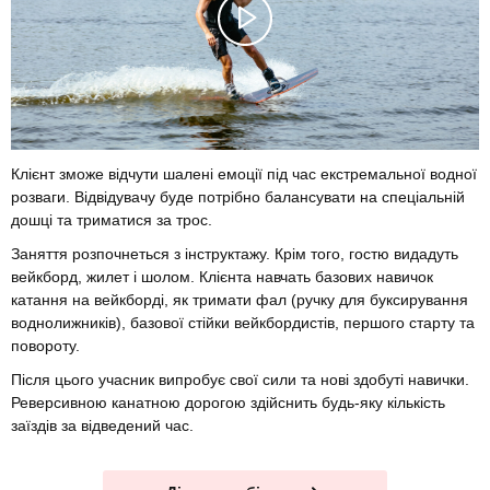
Клієнт зможе відчути шалені емоції під час екстремальної водної
розваги. Відвідувачу буде потрібно балансувати на спеціальній
дошці та триматися за трос.
Заняття розпочнеться з інструктажу. Крім того, гостю видадуть
вейкборд, жилет і шолом. Клієнта навчать базових навичок
катання на вейкборді, як тримати фал (ручку для буксирування
воднолижників), базової стійки вейкбордистів, першого старту та
повороту.
Після цього учасник випробує свої сили та нові здобуті навички.
Реверсивною канатною дорогою здійснить будь-яку кількість
заїздів за відведений час.