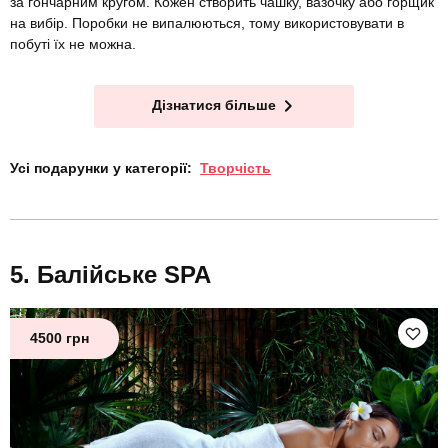
за гончарним кругом. Кожен створить чашку, вазочку або горщик
на вибір. Поробки не випалюються, тому використовувати в
побуті їх не можна.
Дізнатися більше
Усі подарунки у категорії:
Творчість
Балійське SPA
4500 грн