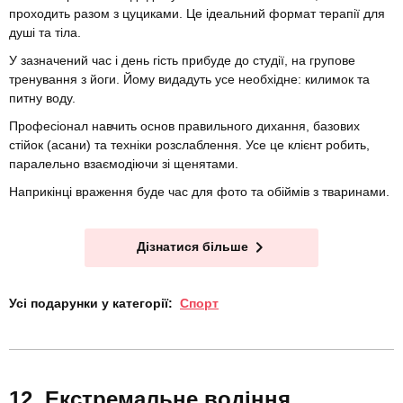
проходить разом з цуциками. Це ідеальний формат терапії для
душі та тіла.
У зазначений час і день гість прибуде до студії, на групове
тренування з йоги. Йому видадуть усе необхідне: килимок та
питну воду.
Професіонал навчить основ правильного дихання, базових
стійок (асани) та техніки розслаблення. Усе це клієнт робить,
паралельно взаємодіючи зі щенятами.
Наприкінці враження буде час для фото та обіймів з тваринами.
Дізнатися більше
Усі подарунки у категорії:
Спорт
Екстремальне водіння