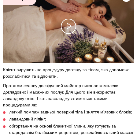
Клієнт вирушить на процедуру догляду за тілом, яка допоможе
розслабитися та відпочити.
Протягом сеансу досвідчений майстер виконає комплекс
доглядових і масажних послуг. Для цього він використає
лавандову олію. Гість насолоджуватиметься такими
процедурами як:
легкий помпаж задньої поверхні тіла і зняття м'язових блоків;
лавандовий пілінг;
обгортання на основі блакитної глини, яку готують за
стародавнім балійським рецептом, розслаблювальний масаж