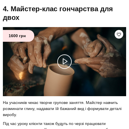
Майстер-клас гончарства для
двох
1600 грн
На учасників чекає творче групове заняття. Майстер навчить
розминати глину, надавати їй бажаний вид і формувати деталі
виробу.
Під час уроку клієнти також будуть по черзі працювати