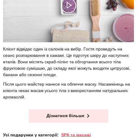
Клієнт відвідає один із салонів на вибір. Гостя проведуть на
сеанс розпарювання в хамамі. Це підготує шкіру до наступних
етапів. Вони містять скраб-пілінг та обгортання всього тіла
фруктовою сумішшю, до складу якої можуть входити цитрусові,
банани або сезонні плоди.
Після цього майстер нанесе на обличчя маску. Насамкінець на
клієнта чекає масаж усього тіла з використанням натуральних
аромаолій.
Дізнатися більше
Усі подарунки у категорії:
SPA та масажі