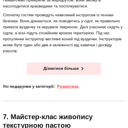
Неквапливо прямуючи за маршрутом, вони зможуть
насолодитися краєвидами та поспілкуватися.
Спочатку гостям проведуть невеликий інструктаж із техніки
безпеки. Вони дізнаються, як поводитись у сідлі, як правильно
тримати вуздечку та керувати твариною. Далі учасники сядуть у
сідла, а коні підуть спокійним кроком територією. Під час
прогулянки інструктор вестиме коней під вуздечки. Інструкторів
може бути один або два в залежності від навичок і досвіду
клієнтів.
Дізнатися більше
Усі подарунки у категорії:
Романтика
Майстер-клас живопису
текстурною пастою