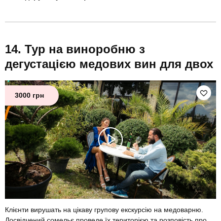
Тур на виноробню з
дегустацією медових вин для двох
3000 грн
Клієнти вирушать на цікаву групову екскурсію на медоварню.
Досвідчений сомельє проведе їх територією та розповість про