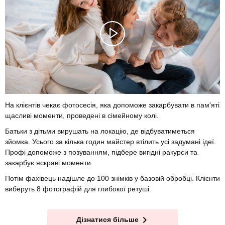
На клієнтів чекає фотосесія, яка допоможе закарбувати в пам'яті
щасливі моменти, проведені в сімейному колі.
Батьки з дітьми вирушать на локацію, де відбуватиметься
зйомка. Усього за кілька годин майстер втілить усі задумані ідеї.
Профі допоможе з позуванням, підбере вигідні ракурси та
закарбує яскраві моменти.
Потім фахівець надішле до 100 знімків у базовій обробці. Клієнти
виберуть 8 фотографій для глибокої ретуші.
Дізнатися більше