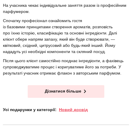
На учасника чекає індивідуальне заняття разом із професійним
парфумером.
Спочатку професіонал ознайомить гостя
із базовими принципами створення ароматів, розповість
про їхню історію, класифікацію та основні інгредієнти. Далі
клієнт обере напрям запаху, який він буде створювати, —
квітковий, східний, цитрусовий або будь-який інший. Йому
нададуть усі необхідні компоненти та скляний посуд.
Після цього клієнт самостійно поєднає інгредієнти, а фахівець
супроводжуватиме процес і коригуватиме його за потреби. У
результаті учасник отримає флакон з авторським парфумом.
Дізнатися більше
Усі подарунки у категорії:
Новий досвід