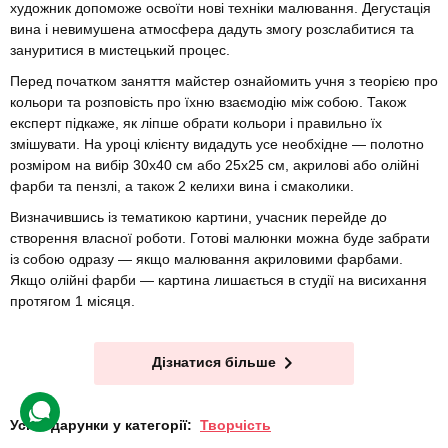
художник допоможе освоїти нові техніки малювання. Дегустація
вина і невимушена атмосфера дадуть змогу розслабитися та
зануритися в мистецький процес.
Перед початком заняття майстер ознайомить учня з теорією про
кольори та розповість про їхню взаємодію між собою. Також
експерт підкаже, як ліпше обрати кольори і правильно їх
змішувати. На уроці клієнту видадуть усе необхідне — полотно
розміром на вибір 30х40 см або 25х25 см, акрилові або олійні
фарби та пензлі, а також 2 келихи вина і смаколики.
Визначившись із тематикою картини, учасник перейде до
створення власної роботи. Готові малюнки можна буде забрати
із собою одразу — якщо малювання акриловими фарбами.
Якщо олійні фарби — картина лишається в студії на висихання
протягом 1 місяця.
Дізнатися більше
Усі подарунки у категорії:
Творчість