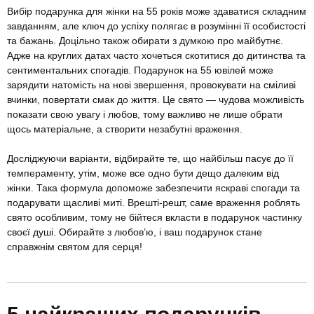
Вибір подарунка для жінки на 55 років може здаватися складним
завданням, але ключ до успіху полягає в розумінні її особистості
та бажань. Доцільно також обирати з думкою про майбутнє.
Адже на круглих датах часто хочеться скотитися до дитинства та
сентиментальних спогадів. Подарунок на 55 ювілей може
зарядити натомість на нові звершення, провокувати на сміливі
вчинки, повертати смак до життя. Це свято — чудова можливість
показати свою увагу і любов, тому важливо не лише обрати
щось матеріальне, а створити незабутні враження.
Досліджуючи варіанти, відбирайте те, що найбільш пасує до її
темпераменту, утім, може все одно бути дещо далеким від
жінки. Така формула допоможе забезпечити яскраві спогади та
подарувати щасливі миті. Врешті-решт, саме враження роблять
свято особливим, тому не бійтеся вкласти в подарунок частинку
своєї душі. Обирайте з любов’ю, і ваш подарунок стане
справжнім святом для серця!