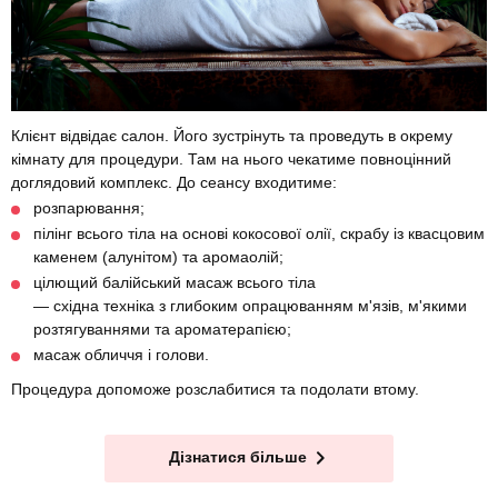
Клієнт відвідає салон. Його зустрінуть та проведуть в окрему
кімнату для процедури. Там на нього чекатиме повноцінний
доглядовий комплекс. До сеансу входитиме:
розпарювання;
пілінг всього тіла на основі кокосової олії, скрабу із квасцовим
каменем (алунітом) та аромаолій;
цілющий балійський масаж всього тіла
— східна техніка з глибоким опрацюванням м'язів, м'якими
розтягуваннями та ароматерапією;
масаж обличчя і голови.
Процедура допоможе розслабитися та подолати втому.
Дізнатися більше