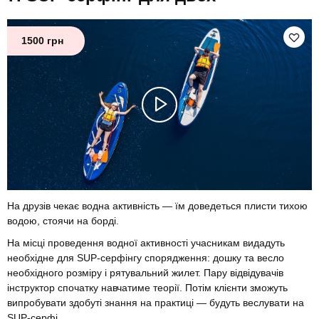
1500 грн
На друзів чекає водна активність — їм доведеться плисти тихою
водою, стоячи на борді.
На місці проведення водної активності учасникам видадуть
необхідне для SUP-серфінгу спорядження: дошку та весло
необхідного розміру і рятувальний жилет. Пару відвідувачів
інструктор спочатку навчатиме теорії. Потім клієнти зможуть
випробувати здобуті знання на практиці — будуть веслувати на
SUP-серфі.