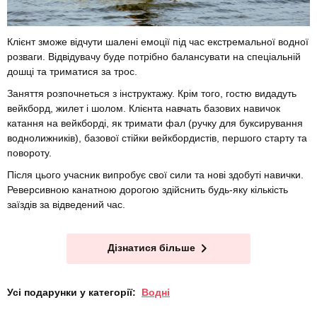
Клієнт зможе відчути шалені емоції під час екстремальної водної
розваги. Відвідувачу буде потрібно балансувати на спеціальній
дошці та триматися за трос.
Заняття розпочнеться з інструктажу. Крім того, гостю видадуть
вейкборд, жилет і шолом. Клієнта навчать базових навичок
катання на вейкборді, як тримати фал (ручку для буксирування
воднолижників), базової стійки вейкбордистів, першого старту та
повороту.
Після цього учасник випробує свої сили та нові здобуті навички.
Реверсивною канатною дорогою здійснить будь-яку кількість
заїздів за відведений час.
Дізнатися більше
Усі подарунки у категорії:
Водні