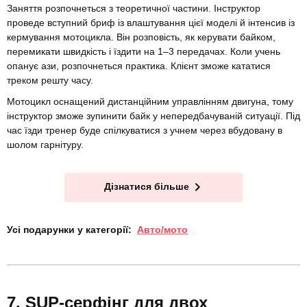
Заняття розпочнеться з теоретичної частини. Інструктор
проведе вступний бриф із влаштування цієї моделі й інтенсив із
кермування мотоцикла. Він розповість, як керувати байком,
перемикати швидкість і їздити на 1–3 передачах. Коли учень
опанує ази, розпочнеться практика. Клієнт зможе кататися
треком решту часу.
Мотоцикл оснащений дистанційним управлінням двигуна, тому
інструктор зможе зупинити байк у непередбачуваній ситуації. Під
час їзди тренер буде спілкуватися з учнем через вбудовану в
шолом гарнітуру.
Дізнатися більше
Усі подарунки у категорії:
Авто/мото
SUP-серфінг для двох