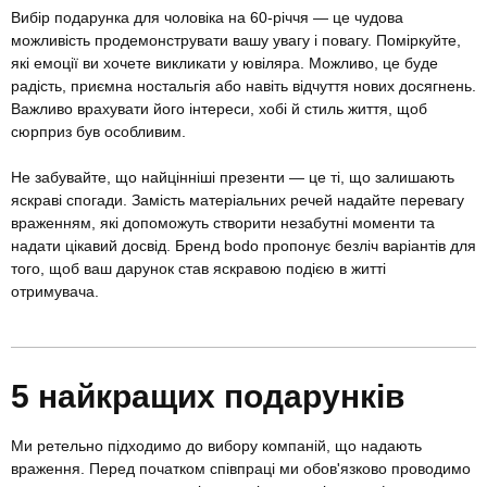
Вибір подарунка для чоловіка на 60-річчя — це чудова
можливість продемонструвати вашу увагу і повагу. Поміркуйте,
які емоції ви хочете викликати у ювіляра. Можливо, це буде
радість, приємна ностальгія або навіть відчуття нових досягнень.
Важливо врахувати його інтереси, хобі й стиль життя, щоб
сюрприз був особливим.
Не забувайте, що найцінніші презенти — це ті, що залишають
яскраві спогади. Замість матеріальних речей надайте перевагу
враженням, які допоможуть створити незабутні моменти та
надати цікавий досвід. Бренд bodo пропонує безліч варіантів для
того, щоб ваш дарунок став яскравою подією в житті
отримувача.
5 найкращих подарунків
Ми ретельно підходимо до вибору компаній, що надають
враження. Перед початком співпраці ми обов'язково проводимо