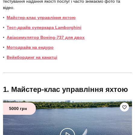
тестування надання якості послуг і часто знімаємо фото та
відео.
Майстер-клас управління яхтою
Тест-драйв суперкара Lamborghini
Авіасимулятор Boeing-737 для двох
Мотодрайв на ендуро
Вейкбординг на канатці
Майстер-клас управління яхтою
5000 грн