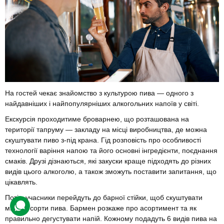
На гостей чекає знайомство з культурою пива — одного з
найдавніших і найпопулярніших алкогольних напоїв у світі.
Екскурсія проходитиме броварнею, що розташована на
території тапруму — закладу на місці виробництва, де можна
скуштувати пиво з-під крана. Гід розповість про особливості
технології варіння напою та його основні інгредієнти, поєднання
смаків. Друзі дізнаються, які закуски краще підходять до різних
видів цього алкоголю, а також зможуть поставити запитання, що
цікавлять.
Потім учасники перейдуть до барної стійки, щоб скуштувати
місцеві сорти пива. Бармен розкаже про асортимент та як
правильно дегустувати напій. Кожному подадуть 6 видів пива на