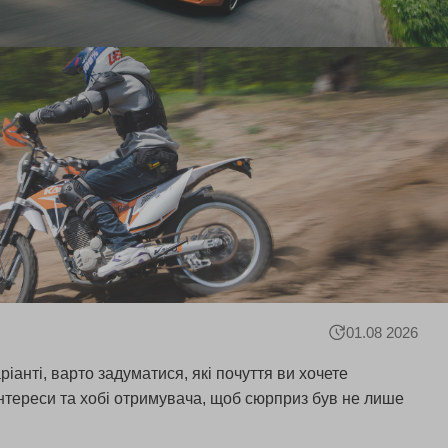
01.08 2026
іанті, варто задуматися, які почуття ви хочете
інтереси та хобі отримувача, щоб сюрприз був не лише