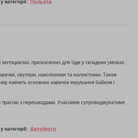
у категорії:
Польоти
 мотоциклах, призначених для їзди у складних умовах.
вички, окуляри, наколінники та налокітники. Також
енер навчить основних навичок керування байком і
ною трасою з перешкодами. Учасників супроводжуватиме
у категорії:
Авто/мото