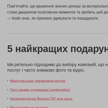
Пам’ятайте, що враження значно цінніші за матеріальні
стане джерелом позитивних моментів та зробить цей де
— bodo знає, як приємно здивувати та порадувати.
5 найкращих подарун
Ми ретельно підходимо до вибору компаній, що н
послуг і часто знімаємо фото та відео.
Майстер-клас управління яхтою
Тест-драйв суперкара Lamborghini
Авіасимулятор Boeing-737 для двох
Мотодрайв на ендуро