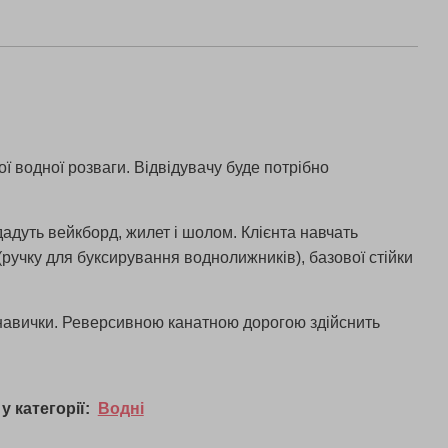
ої водної розваги. Відвідувачу буде потрібно
.
идадуть вейкборд, жилет і шолом. Клієнта навчать
(ручку для буксирування воднолижників), базової стійки
і навички. Реверсивною канатною дорогою здійснить
у категорії:
Водні