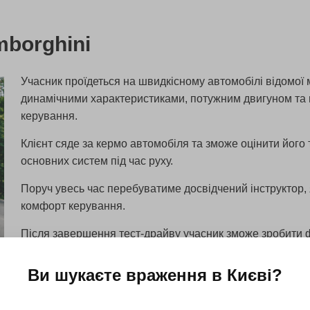
mborghini
Учасник проїдеться на швидкісному автомобілі відомої 
динамічними характеристиками, потужним двигуном та 
керування.
Клієнт сяде за кермо автомобіля та зможе оцінити його 
основних систем під час руху.
Поруч увесь час перебуватиме досвідчений інструктор, я
комфорт керування.
Після завершення тест-драйву учасник зможе зробити ф
Ви шукаєте враження в
Києві
?
Дізнатися більше
Усі подарунки 