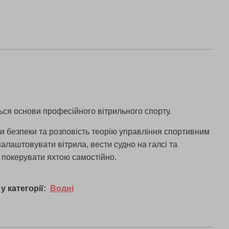
ться основи професійного вітрильного спорту.
ки безпеки та розповість теорію управління спортивним
налаштовувати вітрила, вести судно на галсі та
і покерувати яхтою самостійно.
у категорії:
Водні