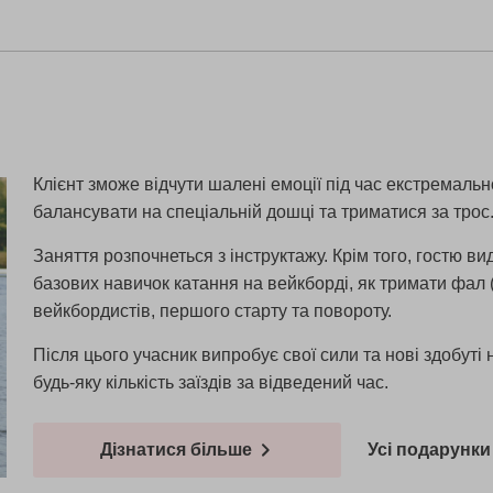
Клієнт зможе відчути шалені емоції під час екстремальн
балансувати на спеціальній дошці та триматися за трос
Заняття розпочнеться з інструктажу. Крім того, гостю в
базових навичок катання на вейкборді, як тримати фал 
вейкбордистів, першого старту та повороту.
Після цього учасник випробує свої сили та нові здобут
будь-яку кількість заїздів за відведений час.
Дізнатися більше
Усі подарунки 