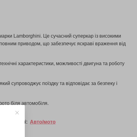
марки Lamborghini. Це сучасний суперкар із високими
повним приводом, що забезпечує яскраві враження від
технічні характеристики, можливості двигуна та роботу
кий супроводжує поїздку та відповідає за безпеку і
ото біля автомобіля.
у категорії:
Авто/мото