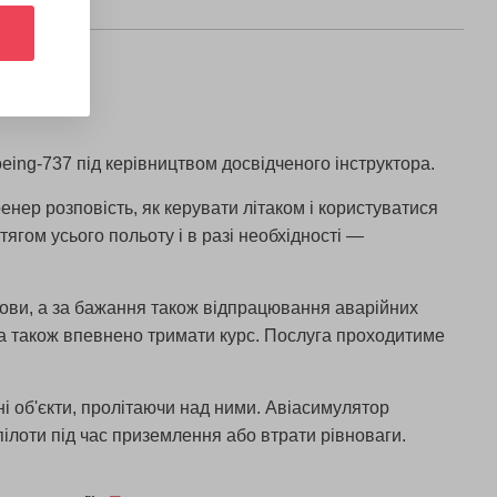
oeing-737 під керівництвом досвідченого інструктора.
енер розповість, як керувати літаком і користуватися
ягом усього польоту і в разі необхідності —
мови, а за бажання також відпрацювання аварійних
и, а також впевнено тримати курс. Послуга проходитиме
ні об'єкти, пролітаючи над ними. Авіасимулятор
пілоти під час приземлення або втрати рівноваги.