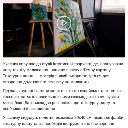
Учасник вирушає до студії інтуїтивної творчості, де, опанувавши
нову техніку малювання, напише власну об’ємну картину.
Текстурна паста — матеріал, який використовується для
створення додаткового рельєфу на малюнках.
Під час вступної частини заняття клієнта ознайомлять із теорією
кольорів, навчать правильно з ними взаємодіяти та змішувати
між собою. Далі викладач розповість про текстурну пасту та
особливості її використання.
Учаснику видадуть полотно розміром 30х40 см, акрилові фарби,
текстурну пасту та всі необхідні інструменти для створення