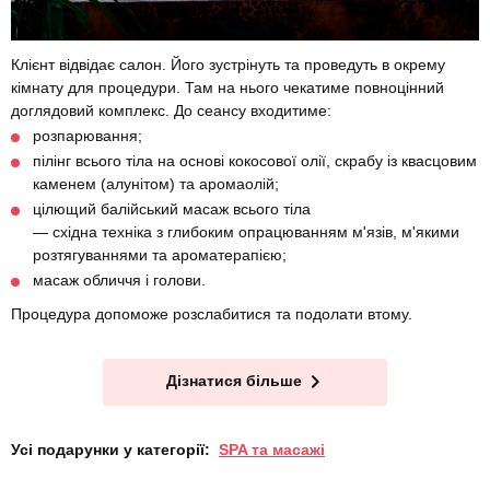
Клієнт відвідає салон. Його зустрінуть та проведуть в окрему
кімнату для процедури. Там на нього чекатиме повноцінний
доглядовий комплекс. До сеансу входитиме:
розпарювання;
пілінг всього тіла на основі кокосової олії, скрабу із квасцовим
каменем (алунітом) та аромаолій;
цілющий балійський масаж всього тіла
— східна техніка з глибоким опрацюванням м'язів, м'якими
розтягуваннями та ароматерапією;
масаж обличчя і голови.
Процедура допоможе розслабитися та подолати втому.
Дізнатися більше
Усі подарунки у категорії:
SPA та масажі