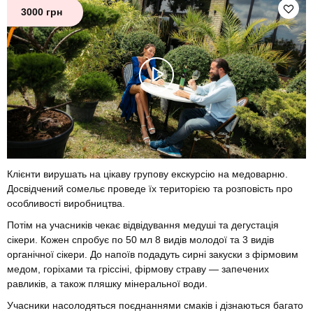
3000 грн
Клієнти вирушать на цікаву групову екскурсію на медоварню.
Досвідчений сомельє проведе їх територією та розповість про
особливості виробництва.
Потім на учасників чекає відвідування медуші та дегустація
сікери. Кожен спробує по 50 мл 8 видів молодої та 3 видів
органічної сікери. До напоїв подадуть сирні закуски з фірмовим
медом, горіхами та гріссіні, фірмову страву — запечених
равликів, а також пляшку мінеральної води.
Учасники насолодяться поєднаннями смаків і дізнаються багато