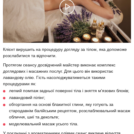
Клієнт вирушить на процедуру догляду за тілом, яка допоможе
розслабитися та відпочити.
Протягом сеансу досвідчений майстер виконає комплекс
доглядових і масажних послуг. Для цього він використає
лавандову олію. Гість насолоджуватиметься такими
процедурами як:
легкий помпаж задньої поверхні тіла і зняття м'язових блоків;
лавандовий пілінг;
обгортання на основі блакитної глини, яку готують за
стародавнім балійським рецептом, розслаблювальний масаж
обличчя, шиї та декольте;
моделювальний масаж усього тіла.
У поєднанні з ароматичними оліями сеанс викличе відчуття