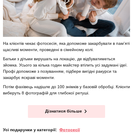
На клієнтів чекає фотосесія, яка допоможе закарбувати в пам'яті
щасливі моменти, проведені в сімейному колі.
Батьки з дітьми вирушать на локацію, де відбуватиметься
зйомка. Усього за кілька годин майстер втілить усі задумані ідеї.
Профі допоможе з позуванням, підбере вигідні ракурси та
закарбує яскраві моменти.
Потім фахівець надішле до 100 знімків у базовій обробці. Клієнти
виберуть 8 фотографій для глибокої ретуші.
Дізнатися більше
Усі подарунки у категорії:
Фотосесії