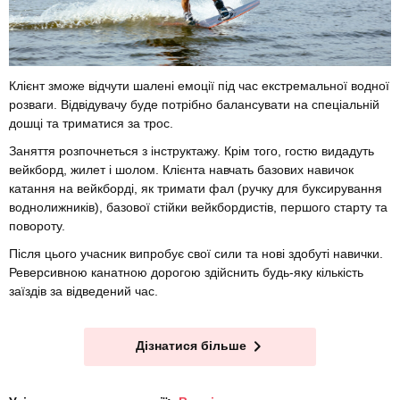
Клієнт зможе відчути шалені емоції під час екстремальної водної
розваги. Відвідувачу буде потрібно балансувати на спеціальній
дошці та триматися за трос.
Заняття розпочнеться з інструктажу. Крім того, гостю видадуть
вейкборд, жилет і шолом. Клієнта навчать базових навичок
катання на вейкборді, як тримати фал (ручку для буксирування
воднолижників), базової стійки вейкбордистів, першого старту та
повороту.
Після цього учасник випробує свої сили та нові здобуті навички.
Реверсивною канатною дорогою здійснить будь-яку кількість
заїздів за відведений час.
Дізнатися більше