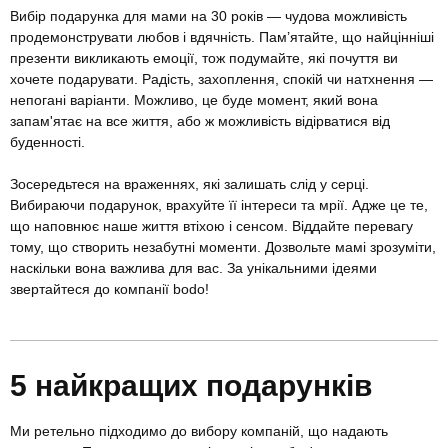
Вибір подарунка для мами на 30 років — чудова можливість
продемонструвати любов і вдячність. Пам’ятайте, що найцінніші
презенти викликають емоції, тож подумайте, які почуття ви
хочете подарувати. Радість, захоплення, спокій чи натхнення —
непогані варіанти. Можливо, це буде момент, який вона
запам'ятає на все життя, або ж можливість відірватися від
буденності.
Зосередьтеся на враженнях, які залишать слід у серці.
Вибираючи подарунок, врахуйте її інтереси та мрії. Адже це те,
що наповнює наше життя втіхою і сенсом. Віддайте перевагу
тому, що створить незабутні моменти. Дозвольте мамі зрозуміти,
наскільки вона важлива для вас. За унікальними ідеями
звертайтеся до компанії bodo!
5 найкращих подарунків
Ми ретельно підходимо до вибору компаній, що надають