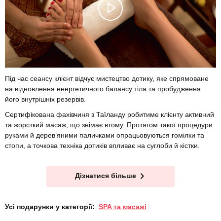
Під час сеансу клієнт відчує мистецтво дотику, яке спрямоване
на відновлення енергетичного балансу тіла та пробудження
його внутрішніх резервів.
Сертифікована фахівчиня з Таїланду робитиме клієнту активний
та жорсткий масаж, що знімає втому. Протягом такої процедури
руками й дерев’яними паличками опрацьовуються гомілки та
стопи, а точкова техніка дотиків впливає на суглоби й кістки.
Дізнатися більше
Усі подарунки у категорії:
SPA та масажі