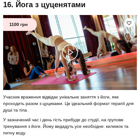
Йога з цуценятами
1100 грн
Учасник враження відвідає унікальне заняття з йоги, яке
проходить разом з цуциками. Це ідеальний формат терапії для
душі та тіла.
У зазначений час і день гість прибуде до студії, на групове
тренування з йоги. Йому видадуть усе необхідне: килимок та
питну воду.