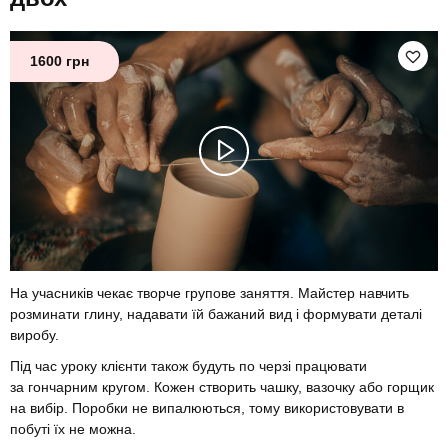
1600 грн
На учасників чекає творче групове заняття. Майстер навчить
розминати глину, надавати їй бажаний вид і формувати деталі
виробу.
Під час уроку клієнти також будуть по черзі працювати
за гончарним кругом. Кожен створить чашку, вазочку або горщик
на вибір. Поробки не випалюються, тому використовувати в
побуті їх не можна.