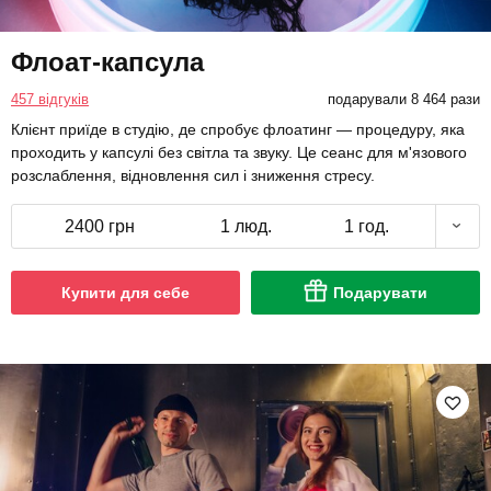
Флоат-капсула
457 відгуків
подарували 8 464 рази
Клієнт приїде в студію, де спробує флоатинг — процедуру, яка
проходить у капсулі без світла та звуку. Це сеанс для м'язового
розслаблення, відновлення сил і зниження стресу.
2400 грн
1 люд.
1 год.
Купити для себе
Подарувати