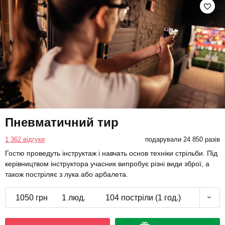
Пневматичний тир
1 362 відгуки
подарували 24 850 разів
Гостю проведуть інструктаж і навчать основ техніки стрільби. Під
керівництвом інструктора учасник випробує різні види зброї, а
також постріляє з лука або арбалета.
1050 грн
1 люд.
104 постріли (1 год.)