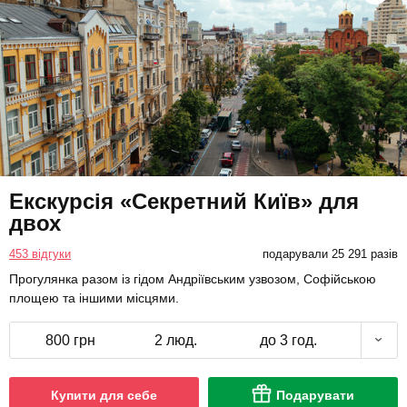
Екскурсія «Секретний Київ» для
двох
453 відгуки
подарували 25 291 разів
Прогулянка разом із гідом Андріївським узвозом, Софійською
площею та іншими місцями.
800 грн
2 люд.
до 3 год.
Купити для себе
Подарувати