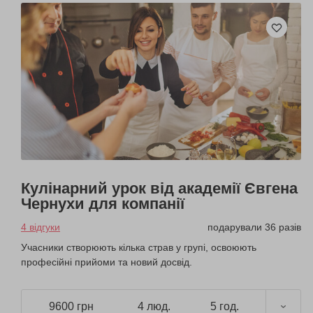
Кулінарний урок від академії Євгена
Чернухи для компанії
4 відгуки
подарували 36 разів
Учасники створюють кілька страв у групі, освоюють
професійні прийоми та новий досвід.
9600 грн
4 люд.
5 год.