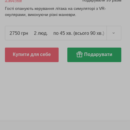
5 відгуків
подарували 99 разів
Гості опанують керування літака на симуляторі з VR-
окулярами, виконуючи різні маневри.
2750 грн
2 люд.
по 45 хв. (всього 90 хв.)
Купити для себе
Подарувати