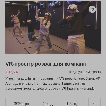
VR-простір розваг для компанії
4 відгуки
подарували 37 разів
Учасники дослідять інтерактивний VR-простір, спробують VR
Arena для спільної гри, екстремальні атракціони та
автосимулятори, а також зіграють у VR-ігри різних жанрів.
3920 грн
4 люд.
1,5 год.