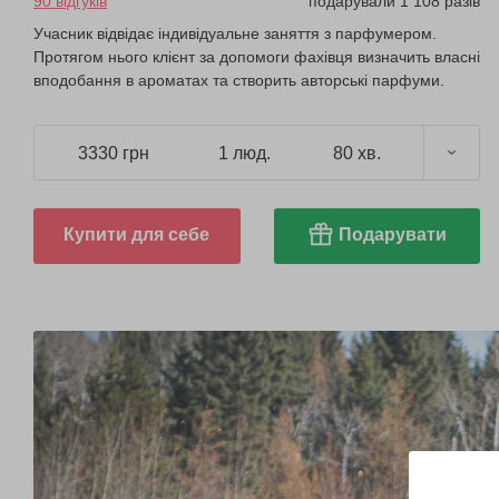
90 відгуків
подарували 1 108 разів
Учасник відвідає індивідуальне заняття з парфумером.
Протягом нього клієнт за допомоги фахівця визначить власні
вподобання в ароматах та створить авторські парфуми.
3330 грн
1 люд.
80 хв.
Купити для себе
Подарувати