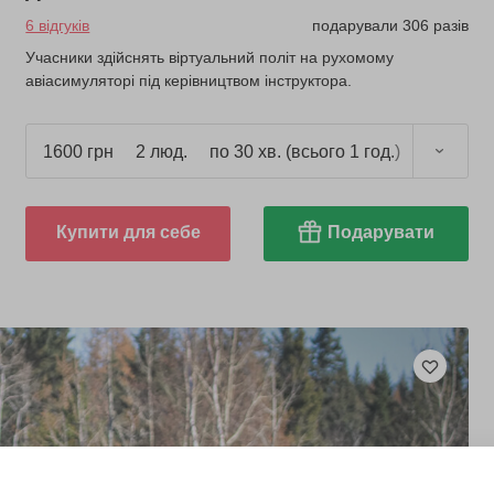
6 відгуків
подарували 306 разів
Учасники здійснять віртуальний політ на рухомому
авіасимуляторі під керівництвом інструктора.
1600 грн
2 люд.
по 30 хв. (всього 1 год.)
Купити для себе
Подарувати