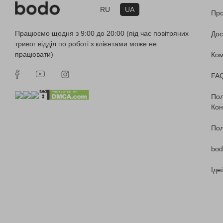
RU
UA
Про
Працюємо щодня з 9:00 до 20:00 (під час повітряних
Дос
тривог відділ по роботі з клієнтами може не
працювати)
Ко
FA
Пол
Кон
Пол
bod
Іде