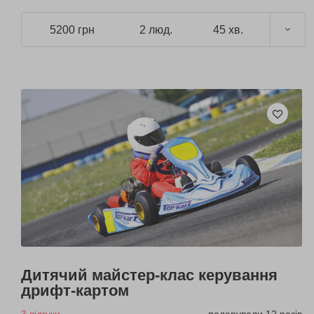
5200 грн
2 люд.
45 хв.
Дитячий майстер-клас керування
дрифт-картом