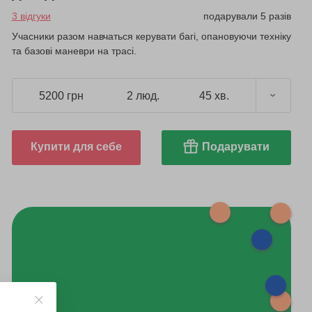
3 відгуки
подарували 5 разів
Учасники разом навчаться керувати багі, опановуючи техніку
та базові маневри на трасі.
5200 грн
2 люд.
45 хв.
Купити для себе
Подарувати