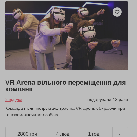
VR Arena вільного переміщення для
компанії
3 відгуки
подарували 42 рази
Команда після інструктажу грає на VR-арені, обираючи ігри
та взаємодіючи між собою.
2800 грн
4 люд.
1 год.