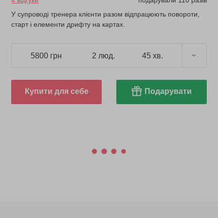
4 відгуки
подарували 110 разів
У супроводі тренера клієнти разом відпрацюють повороти,
старт і елементи дрифту на картах.
5800 грн
2 люд.
45 хв.
Купити для себе
Подарувати