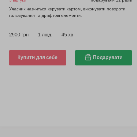
3 відгуки
подарували 12 разів
Учасник навчиться керувати картом, виконувати повороти,
гальмування та дрифтові елементи.
2900 грн
1 люд.
45 хв.
Купити для себе
Подарувати