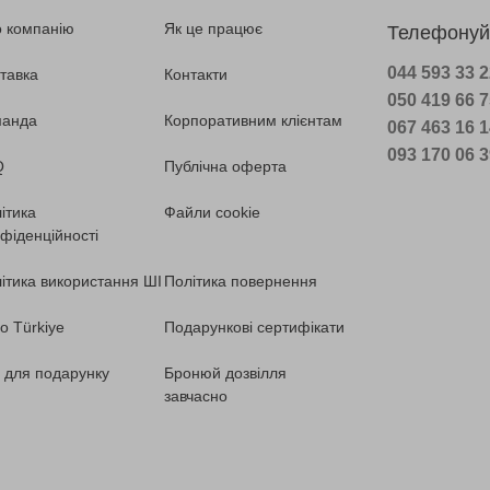
 компанію
Як це працює
Телефонуй
044 593 33 
тавка
Контакти
050 419 66 
манда
Корпоративним клієнтам
067 463 16 
093 170 06 
Q
Публічна оферта
ітика
Файли cookie
фіденційності
ітика використання ШІ
Політика повернення
o Türkiye
Подарункові сертифікати
ї для подарунку
Бронюй дозвілля
завчасно