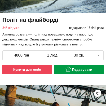
Політ на флайборді
348 відгуків
подарували 16 644 рази
Активна розвага — політ над поверхнею води на висоті до
декількох метрів. Опанувавши техніку, спортсмен спробує
піднятися над водою й утримати рівновагу в повітрі.
4800 грн
1 люд.
30 хв.
Купити для себе
Подарувати