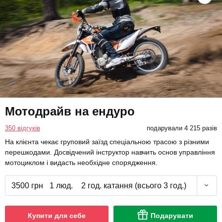
Мотодрайв на ендуро
350 відгуків
подарували 4 215 разів
На клієнта чекає груповий заїзд спеціальною трасою з різними
перешкодами. Досвідчений інструктор навчить основ управління
мотоциклом і видасть необхідне спорядження.
3500 грн
1 люд.
2 год. катання (всього 3 год.)
Купити для себе
Подарувати