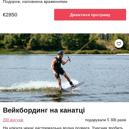
Подорож, наповнена враженнями
€2850
Дивитися програму
Вейкбординг на канатці
200 відгуків
подарували 5 306 разів
На клієнта чекає екстремальна водна розвага. Учасник зробить