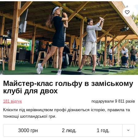
Майстер-клас гольфу в заміському
клубі для двох
181 відгук
подарували 9 811 разів
Клієнти під керівництвом профі дізнаються історію, правила та
тонкощі шотландської гри.
3000 грн
2 люд.
1 год.