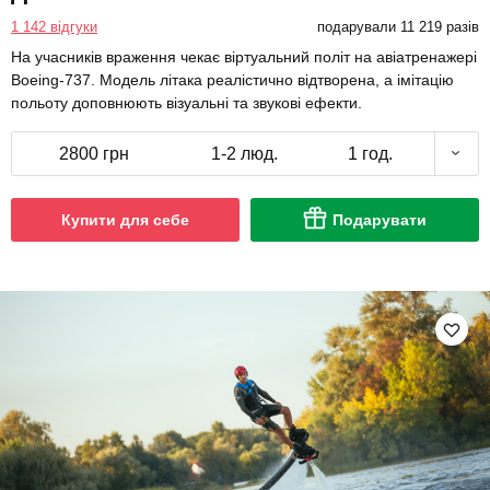
1 142 відгуки
подарували 11 219 разів
На учасників враження чекає віртуальний політ на авіатренажері
Boeing-737. Модель літака реалістично відтворена, а імітацію
польоту доповнюють візуальні та звукові ефекти.
2800 грн
1-2 люд.
1 год.
Купити для себе
Подарувати