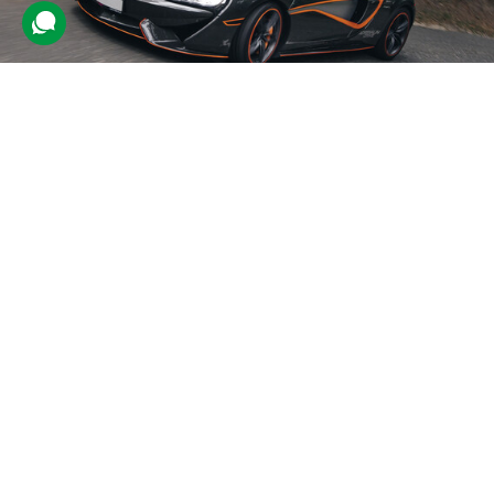
Тест-драйв суперкара McLaren
8 відгуків
подарували 452 рази
Учаснику нададуть спортивний автомобіль McLaren. Клієнт
зможе оцінити його технічні характеристики та можливості
двигуна. Поруч весь час перебуватиме інструктор.
9000 грн
1 люд.
20 кілометрів
Купити для себе
Подарувати