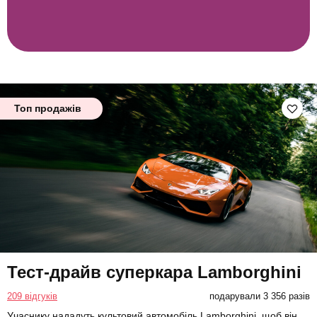
Топ продажів
Тест-драйв суперкара Lamborghini
209 відгуків
подарували 3 356 разів
Учаснику нададуть культовий автомобіль Lamborghini, щоб він