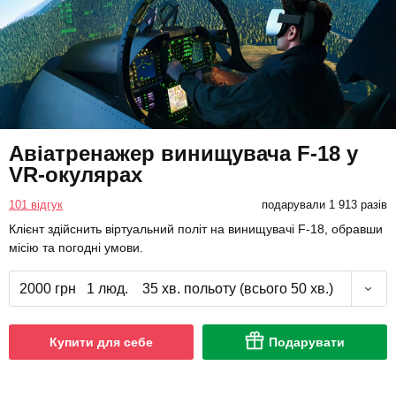
Авіатренажер винищувача F-18 у
VR-окулярах
101 відгук
подарували 1 913 разів
Клієнт здійснить віртуальний політ на винищувачі F-18, обравши
місію та погодні умови.
2000 грн
1 люд.
35 хв. польоту (всього 50 хв.)
Купити для себе
Подарувати