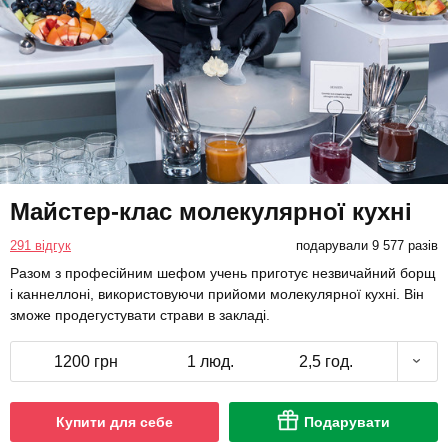
Майстер-клас молекулярної кухні
291 відгук
подарували 9 577 разів
Разом з професійним шефом учень приготує незвичайний борщ
і каннеллоні, використовуючи прийоми молекулярної кухні. Він
зможе продегустувати страви в закладі.
1200 грн
1 люд.
2,5 год.
Купити для себе
Подарувати