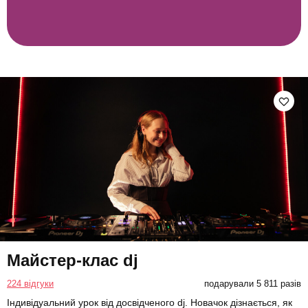
Майстер-клас dj
224 відгуки
подарували 5 811 разів
Індивідуальний урок від досвідченого dj. Новачок дізнається, як