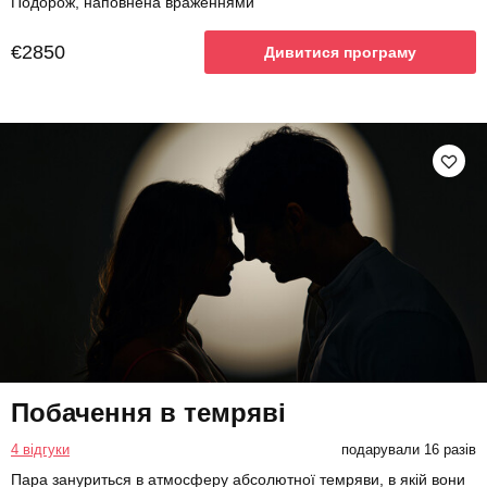
Подорож, наповнена враженнями
€2850
Дивитися програму
Побачення в темряві
4 відгуки
подарували 16 разів
Пара зануриться в атмосферу абсолютної темряви, в якій вони