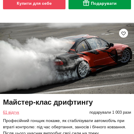
Купити для себе
Подарувати
Майстер-клас дрифтингу
61 відгук
подарували 1 003 рази
Професійний гонщик покаже, як стабілізувати автомобіль при
втраті контролю: під час обертання, заносів і бічного ковзання.
Після цього учасник випробує свої сили на треку.