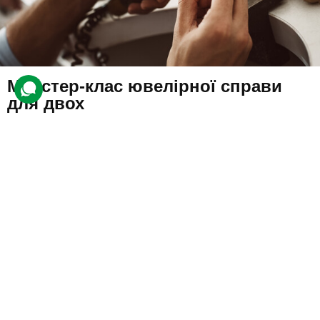
Майстер-клас ювелірної справи
для двох
153 відгуки
подарували 1 001 разів
Учасники заняття навчаться створювати ювелірні вироби під
керівництвом професіонала.
13000 грн
2 люд.
до 6 год.
Купити для себе
Подарувати