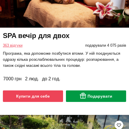
SPA вечір для двох
363 відгуки
подарували 4 075 разів
Програма, яка допоможе позбутися втоми. У ній поєднуються
одразу кілька розслаблювальних процедур: розпарювання, а
також східні масажі всього тіла та голови.
7000 грн
2 люд.
до 2 год.
Купити для себе
Подарувати