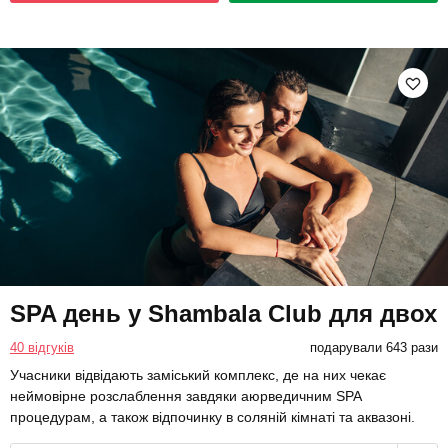
SPA день у Shambala Club для двох
40 відгуків
подарували 643 рази
Учасники відвідають заміський комплекс, де на них чекає
неймовірне розслаблення завдяки аюрведичним SPA
процедурам, а також відпочинку в соляній кімнаті та аквазоні.