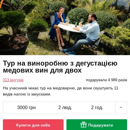
Тур на виноробню з дегустацією
медових вин для двох
313 відгуків
подарували 4 989 разів
На учасників чекає тур на медоварню, де вони скуштують 11
видів напою із закусками.
3000 грн
2 люд.
2 год.
Купити для себе
Подарувати