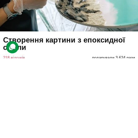
Створення картини з епоксидної
смоли
218 відгуків
подарували 3 624 рази
Учасник за допомогою пігментів, глітерів і порошків зможе
намалювати абстрактну композицію.
1600 грн
1 люд.
2 год.
Купити для себе
Подарувати