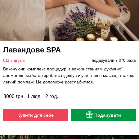
Лавандове SPA
811 відгуків
подарували 7 070 разів
Виконуючи комплекс процедур із використанням духмяної
аромаолії, майстер зробить відвідувачу не лише масаж, а також
легкий помпаж. Це допоможе розслабитися.
3000 грн
1 люд.
2 год.
Купити для себе
Подарувати