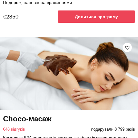
Подорож, наповнена враженнями
€2850
Дивитися програму
Choco-масаж
648 відгуків
подарували 8 799 разів
Комплекс SPA процедур із догляду за тілом із використанням