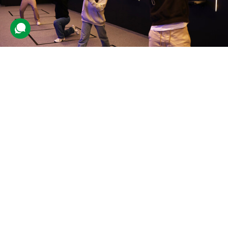
VR-простір розваг для компанії
4 відгуки
подарували 37 разів
Учасники дослідять інтерактивний VR-простір, спробують VR
Arena для спільної гри, екстремальні атракціони та
автосимулятори, а також зіграють у VR-ігри різних жанрів.
3920 грн
4 люд.
1,5 год.
Купити для себе
Подарувати