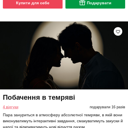
Купити для себе
Подарувати
Побачення в темряві
4 відгуки
подарували 16 разів
Пара зануриться в атмосферу абсолютної темряви, в якій вони
виконуватимуть інтерактивні завдання, смакуватимуть закуски й
напої та відкриватимуть нові відчуття разом.