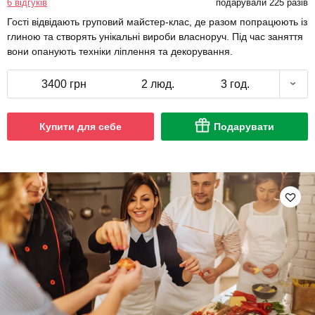
6 відгуків
подарували 225 разів
Гості відвідають груповий майстер-клас, де разом попрацюють із
глиною та створять унікальні вироби власноруч. Під час заняття
вони опанують техніки ліплення та декорування.
3400 грн
2 люд.
3 год.
Купити для себе
Подарувати