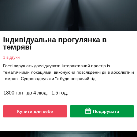
Індивідуальна прогулянка в
темряві
3 відгуки
Гості вирушать досліджувати інтерактивний простір із
тематичними локаціями, виконуючи повсякденні дії в абсолютній
темряві. Супроводжувати їх буде незрячий гід.
1800 грн
до 4 люд.
1,5 год.
Купити для себе
Подарувати