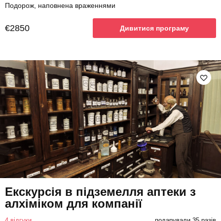
Подорож, наповнена враженнями
€2850
Дивитися програму
Екскурсія в підземелля аптеки з
алхіміком для компанії
4 відгуки
подарували 35 разів