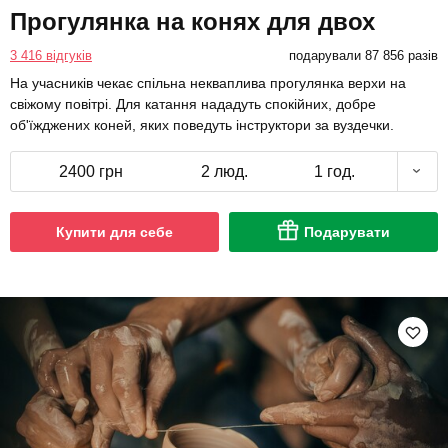
Прогулянка на конях для двох
3 416 відгуків
подарували 87 856 разів
На учасників чекає спільна некваплива прогулянка верхи на
свіжому повітрі. Для катання нададуть спокійних, добре
об'їжджених коней, яких поведуть інструктори за вуздечки.
2400 грн
2 люд.
1 год.
Купити для себе
Подарувати