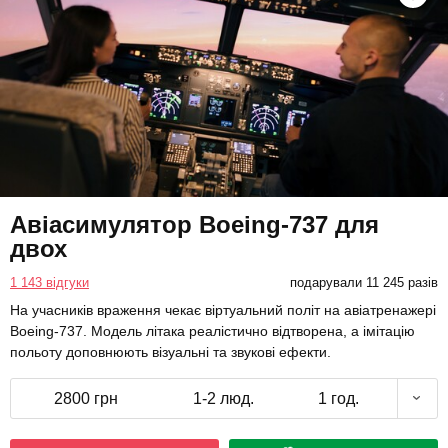
Авіасимулятор Boeing-737 для
двох
1 143 відгуки
подарували 11 245 разів
На учасників враження чекає віртуальний політ на авіатренажері
Boeing-737. Модель літака реалістично відтворена, а імітацію
польоту доповнюють візуальні та звукові ефекти.
2800 грн
1-2 люд.
1 год.