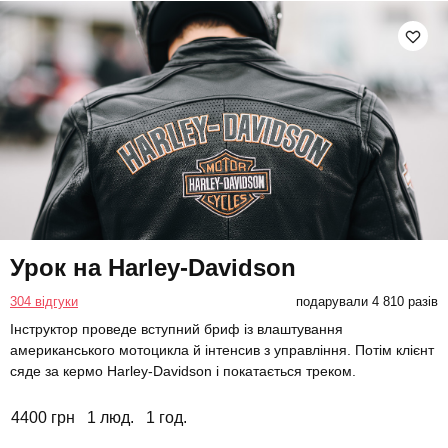
Урок на Harley-Davidson
304 відгуки
подарували 4 810 разів
Інструктор проведе вступний бриф із влаштування
американського мотоцикла й інтенсив з управління. Потім клієнт
сяде за кермо Harley-Davidson і покатається треком.
4400 грн
1 люд.
1 год.