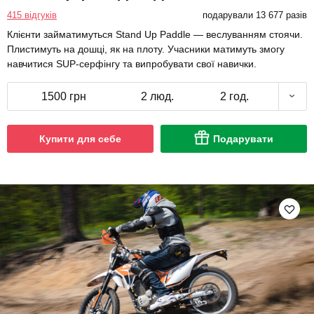
415 відгуків
подарували 13 677 разів
Клієнти займатимуться Stand Up Paddle — веслуванням стоячи.
Плистимуть на дошці, як на плоту. Учасники матимуть змогу
навчитися SUP-серфінгу та випробувати свої навички.
1500 грн
2 люд.
2 год.
Купити для себе
Подарувати