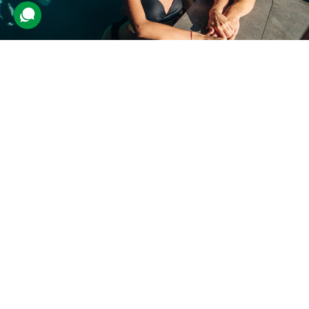
SPA день у Shambala Club для двох
40 відгуків
подарували 645 разів
Учасники відвідають заміський комплекс, де на них чекає
неймовірне розслаблення завдяки аюрведичним SPA
процедурам, а також відпочинку в соляній кімнаті та аквазоні.
12000 грн
2 люд.
1 день
Купити для себе
Подарувати