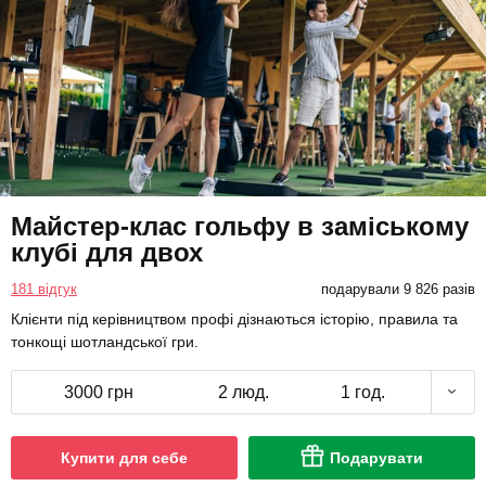
Майстер-клас гольфу в заміському
клубі для двох
181 відгук
подарували 9 826 разів
Клієнти під керівництвом профі дізнаються історію, правила та
тонкощі шотландської гри.
3000 грн
2 люд.
1 год.
Купити для себе
Подарувати