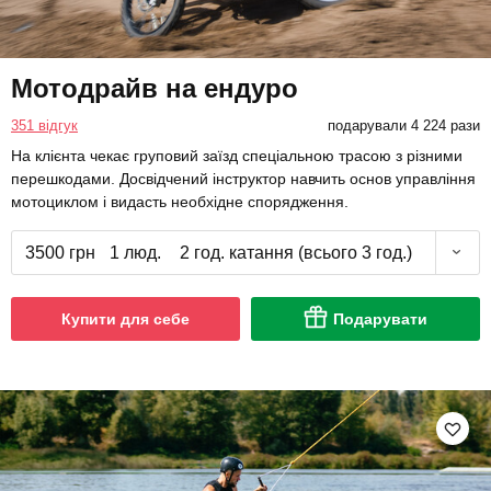
Мотодрайв на ендуро
351 відгук
подарували 4 224 рази
На клієнта чекає груповий заїзд спеціальною трасою з різними
перешкодами. Досвідчений інструктор навчить основ управління
мотоциклом і видасть необхідне спорядження.
3500 грн
1 люд.
2 год. катання (всього 3 год.)
Купити для себе
Подарувати