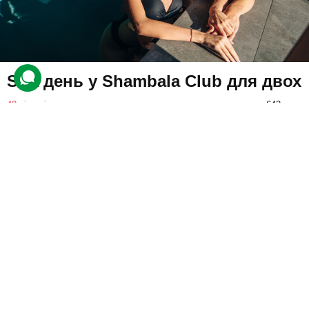
SPA день у Shambala Club для двох
40 відгуків
подарували 643 рази
Учасники відвідають заміський комплекс, де на них чекає
неймовірне розслаблення завдяки аюрведичним SPA
процедурам, а також відпочинку в соляній кімнаті та аквазоні.
12000 грн
2 люд.
1 день
Купити для себе
Подарувати