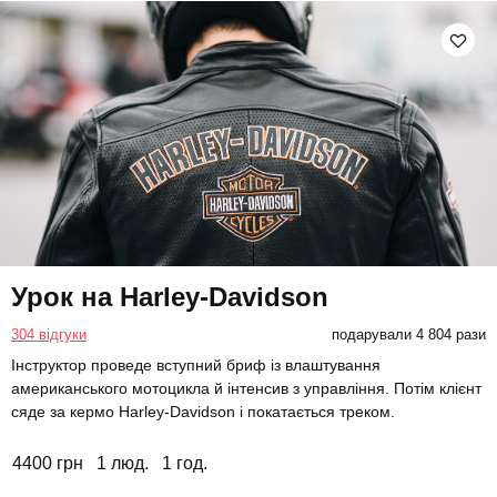
Урок на Harley-Davidson
304 відгуки
подарували 4 804 рази
Інструктор проведе вступний бриф із влаштування
американського мотоцикла й інтенсив з управління. Потім клієнт
сяде за кермо Harley-Davidson і покатається треком.
4400 грн
1 люд.
1 год.