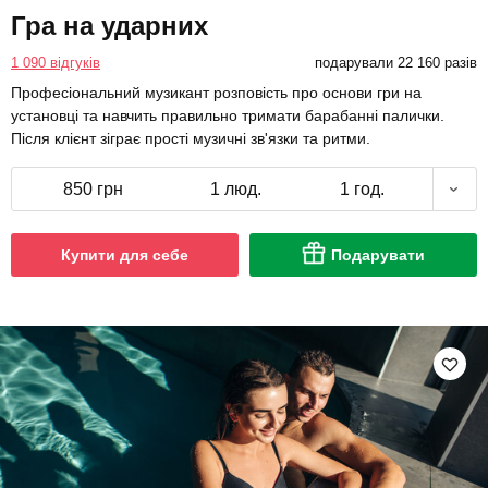
Гра на ударних
1 090 відгуків
подарували 22 160 разів
Професіональний музикант розповість про основи гри на
установці та навчить правильно тримати барабанні палички.
Після клієнт зіграє прості музичні зв'язки та ритми.
850 грн
1 люд.
1 год.
Купити для себе
Подарувати