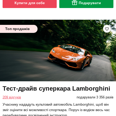
Купити для себе
Подарувати
Топ продажів
Тест-драйв суперкара Lamborghini
209 відгуків
подарували 3 356 разів
Учаснику нададуть культовий автомобіль Lamborghini, щоб він
зміг оцінити всі можливості спорткара. Поруч із водієм весь час
перебуватиме досвідчений інструктор.