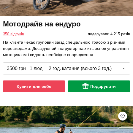
Мотодрайв на ендуро
350 відгуків
подарували 4 215 разів
На клієнта чекає груповий заїзд спеціальною трасою з різними
перешкодами. Досвідчений інструктор навчить основ управління
мотоциклом і видасть необхідне спорядження.
3500 грн
1 люд.
2 год. катання (всього 3 год.)
Купити для себе
Подарувати