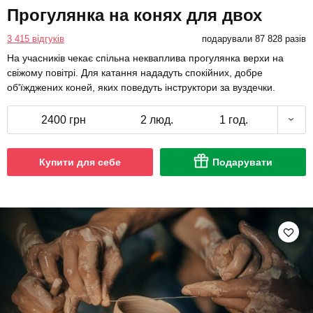
Прогулянка на конях для двох
3 415 відгуків
подарували 87 828 разів
На учасників чекає спільна некваплива прогулянка верхи на
свіжому повітрі. Для катання нададуть спокійних, добре
об'їжджених коней, яких поведуть інструктори за вуздечки.
2400 грн
2 люд.
1 год.
Купити для себе
Подарувати