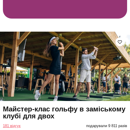
Майстер-клас гольфу в заміському
клубі для двох
181 відгук
подарували 9 811 разів