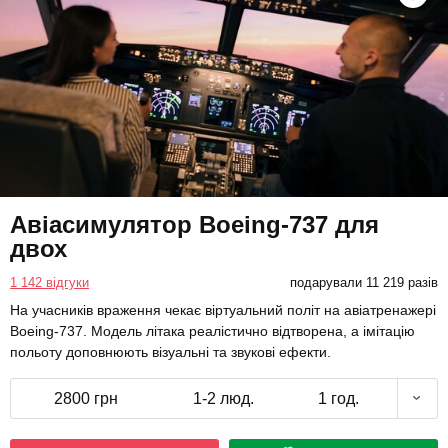
Авіасимулятор Boeing-737 для
двох
1 142 відгуки
подарували 11 219 разів
На учасників враження чекає віртуальний політ на авіатренажері
Boeing-737. Модель літака реалістично відтворена, а імітацію
польоту доповнюють візуальні та звукові ефекти.
2800 грн
1-2 люд.
1 год.