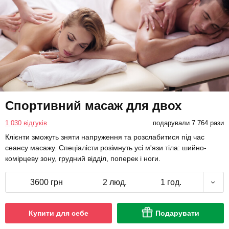
Спортивний масаж для двох
1 030 відгуків
подарували 7 764 рази
Клієнти зможуть зняти напруження та розслабитися під час
сеансу масажу. Спеціалісти розімнуть усі м'язи тіла: шийно-
комірцеву зону, грудний відділ, поперек і ноги.
3600 грн
2 люд.
1 год.
Купити для себе
Подарувати