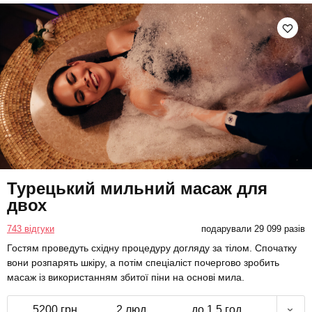
Турецький мильний масаж для
двох
743 відгуки
подарували 29 099 разів
Гостям проведуть східну процедуру догляду за тілом. Спочатку
вони розпарять шкіру, а потім спеціаліст почергово зробить
масаж із використанням збитої піни на основі мила.
5200 грн
2 люд.
до 1,5 год.