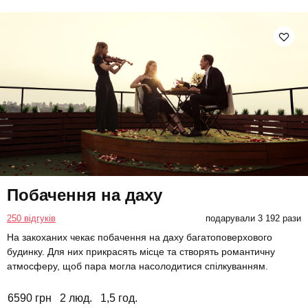
Побачення на даху
250 відгуків
подарували 3 192 рази
На закоханих чекає побачення на даху багатоповерхового
будинку. Для них прикрасять місце та створять романтичну
атмосферу, щоб пара могла насолодитися спілкуванням.
6590 грн
2 люд.
1,5 год.