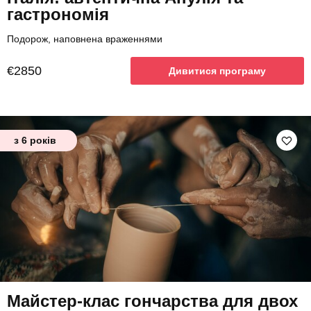
гастрономія
Подорож, наповнена враженнями
€2850
Дивитися програму
з 6 років
Майстер-клас гончарства для двох