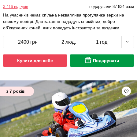
3 416 відгуків
подарували 87 834 рази
На учасників чекає спільна некваплива прогулянка верхи на
свіжому повітрі. Для катання нададуть спокійних, добре
об'їжджених коней, яких поведуть інструктори за вуздечки.
2400 грн
2 люд.
1 год.
Купити для себе
Подарувати
з 7 років