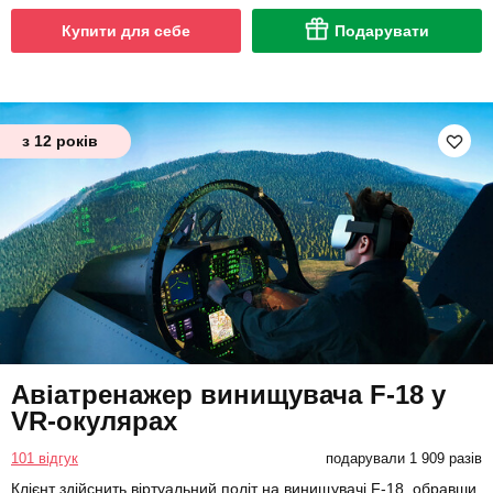
Купити для себе
Подарувати
з 12 років
Авіатренажер винищувача F-18 у
VR-окулярах
101 відгук
подарували 1 909 разів
Клієнт здійснить віртуальний політ на винищувачі F-18, обравши