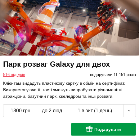
Парк розваг Galaxy для двох
516 відгуків
подарували 11 151 разів
Клієнтам видадуть пластикову картку в обмін на сертифікат.
Використовуючи її, гості зможуть випробувати різноманітні
атракціони, батутний парк, скеледром та інші розваги.
1800 грн
до 2 люд.
1 візит (1 день)
Подарувати