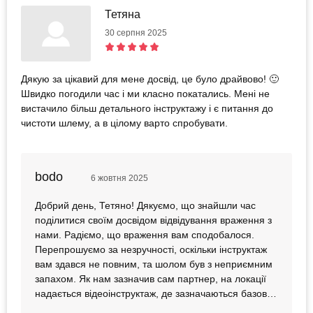
Тетяна
30 серпня 2025
Дякую за цікавий для мене досвід, це було драйвово! 🙂
Швидко погодили час і ми класно покатались. Мені не
вистачило більш детального інструктажу і є питання до
чистоти шлему, а в цілому варто спробувати.
bodo
6 жовтня 2025
Добрий день, Тетяно! Дякуємо, що знайшли час
поділитися своїм досвідом відвідування враження з
нами. Радіємо, що враження вам сподобалося.
Перепрошуємо за незручності, оскільки інструктаж
вам здався не повним, та шолом був з неприємним
запахом. Як нам зазначив сам партнер, на локації
надається відеоінструктаж, де зазначаються базові
речі. Також провели роботу з партнером, щоб