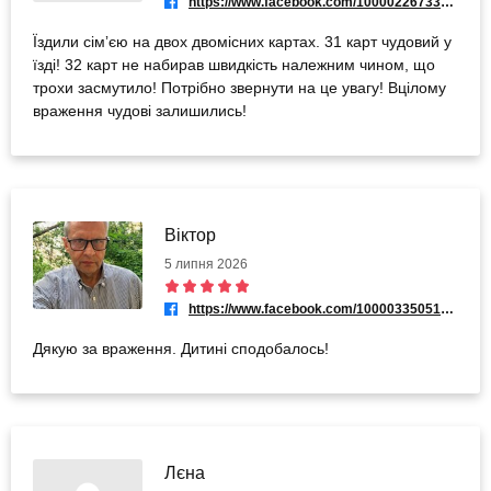
https://www.facebook.com/100002267334525
Їздили сімʼєю на двох двомісних картах. 31 карт чудовий у
їзді! 32 карт не набирав швидкість належним чином, що
трохи засмутило! Потрібно звернути на це увагу! Вцілому
враження чудові залишились!
Віктор
5 липня 2026
https://www.facebook.com/100003350514302
Дякую за враження. Дитині сподобалось!
Лєна