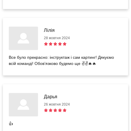
Лілія
28 жовтня 2024
Все було прекрасно: інструктаж і сам картинг! Дякуємо
всій команді! Обовʼязково будемо ще ✌️✌️🔥🔥
Дарья
26 жовтня 2024
👍