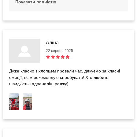
Показати повністю
дезінфекцію шоломів проводили частіше. Ще раз
дякуємо, що залишаєте свої зауваження та
допомагаєте ставати краще.
Аліна
22 серпня 2025
Дуже класно з хлопцем провели час, дякуємо за класні
емоції, всім рекомендую спробувати! Хто любить
швидкість і адреналін, раджу)