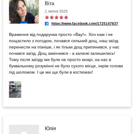
Віта
1 липня 2025
https://www.facebook.com/1725147837
Враження від подарунка просто «Вау!». Хоч нам і не
пощастило з погодою, почався сильний дощ, наш заїзд
перенесли на пізніше, і як тільки дощ припинився, у нас
почався заїзд. Дощ закінчився - а калюжі залишились!
Тому після заїзду ми були не просто мокрі, на нас в
буквальному розумінні не було сухого місця, окрім голови
під шоломом. І це ми ще були в костюмах!
Юлія