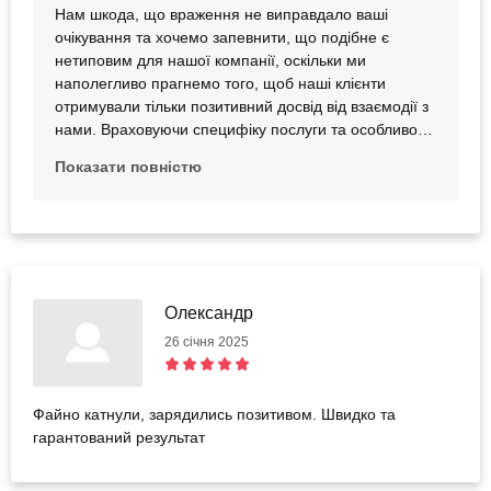
Нам шкода, що враження не виправдало ваші
очікування та хочемо запевнити, що подібне є
нетиповим для нашої компанії, оскільки ми
наполегливо прагнемо того, щоб наші клієнти
отримували тільки позитивний досвід від взаємодії з
нами. Враховуючи специфіку послуги та особливості
локації партнера, ми інформуємо, що з листопада
Показати повністю
до березня (включно) у партнера працює критий
зимовий картодром. Та в критому картодромі може
відчуватись запах вихлопних газів. Ще раз
перепрошуємо за створені незручності. Будемо раді
бачити вас на інших враженнях та сподіваємося
виправдати очікування.
Олександр
26 січня 2025
Файно катнули, зарядились позитивом. Швидко та
гарантований результат