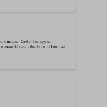
сно швидко. Самі vr-ігри дуууже
сендвічів)) але є безліч різних ігор, і ми