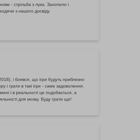
ове - стрільба з лука. Захопило і
ходячи з нашого досвіду
018), і боявся, що ігри будуть приблизно
у і грати в такі ігри - саме задоволення.
мені і в реальності це подобається, а
і кардинальна зміна діяльності для мозку. Буду грати ще!