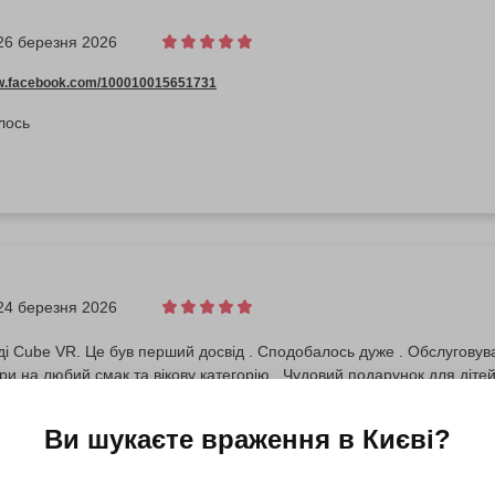
26 березня 2026
ww.facebook.com/100010015651731
лось
24 березня 2026
ді Cube VR. Це був перший досвід . Сподобалось дуже . Обслуговува
Ігри на любий смак та вікову категорію . Чудовий подарунок для діте
Ви шукаєте враження в
Києві
?