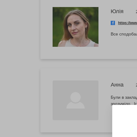
Юлія
https://w
Все сподоба
Анна
Були в закла
зрозуміло . 