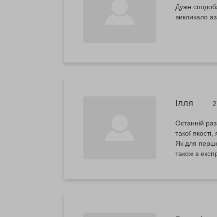
Дуже сподоба
викликало аз
Ілля
2
Останній раз
такої якості,
Як для першо