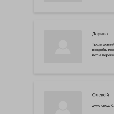
Дарина
Трохи довгий
сподобалися. 
потім перейш
Олексій
дуже сподлба