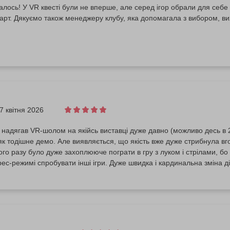
лось! У VR квесті були не вперше, але серед ігор обрали для себе н
арт. Дякуємо також менеджеру клубу, яка допомагала з вибором, ви
7 квітня 2026
 надягав VR-шолом на якійсь виставці дуже давно (можливо десь в 2
 як тодішне демо. Але виявляється, що якість вже дуже стрибнула вгор
го разу було дуже захоплююче пограти в гру з луком і стрілами, бо 
також в експрес-режимі спробувати інші ігри. Дуже швидка 