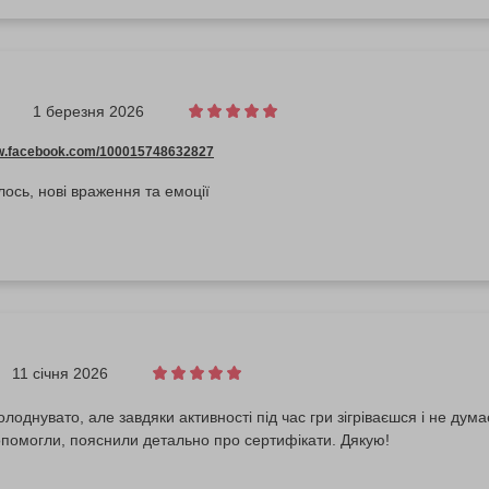
1 березня 2026
ww.facebook.com/100015748632827
ось, нові враження та емоції
11 січня 2026
лоднувато, але завдяки активності під час гри зігріваєшся і не дум
опомогли, пояснили детально про сертифікати. Дякую!