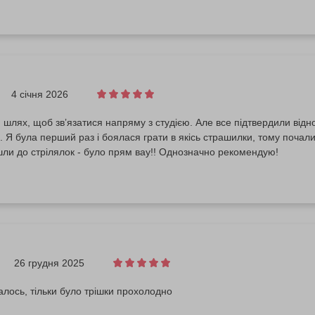
4 січня 2026
 шлях, щоб звʼязатися напряму з студією. Але все підтвердили відно
Я була перший раз і боялася грати в якісь страшилки, тому почали з 
ли до стрілялок - було прям вау!! Однозначно рекомендую!
26 грудня 2025
лось, тільки було трішки прохолодно