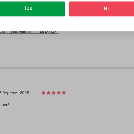
Так
Ні
22 березня 2026
ww.facebook.com/100001483231469
2 березня 2026
ось!!!