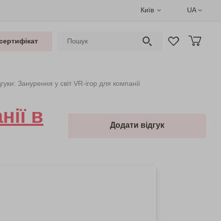
Київ
UA
сертифікат
дгуки: Занурення у світ VR-ігор для компанії
нії в
Додати відгук