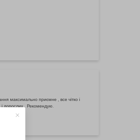
ння максимально приємне , все чітко і
й і дорослих . Рекомендую.