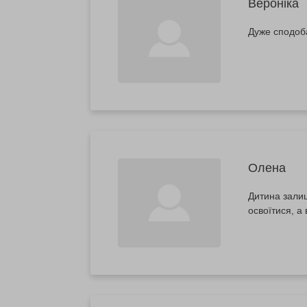
Вероніка
Дуже сподоб
Олена
Дитина залиш
освоїтися, а