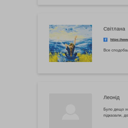
Світлана
https://w
Все сподобал
Леонід
Було дещо хо
підказали, д