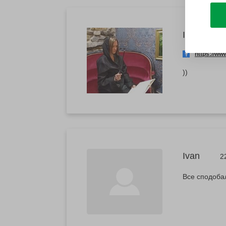
Ірина
https://w
))
Ivan
2
Все сподобал