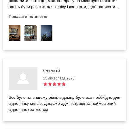
розпалити вогнище, можна одразу на місці купити снеки і
навіть були ракетки для тенісу і конверти, щоб написати
лист собі в майбутнє з інструкцією 😍 Зручно, що можна
Показати повністю
замовити трансфер і він довезе до локації і назад, а також
сніданок на вибір із меню. Також ми з подругою купалися
в чанах і це теж було дуже круто. На вулиці -20, а в
гарячому чані - 41-42 градуси і ви собі плаваєте як
фрикадельки в супі 😃 Точно повернуся ще!
Олексій
25 листопада 2025
Все було на вищому рівні, в доміку було все необхідне для
відпочинку сімʼєю. Дякуємо адміністрації за неймовірний
відпочинок за містом