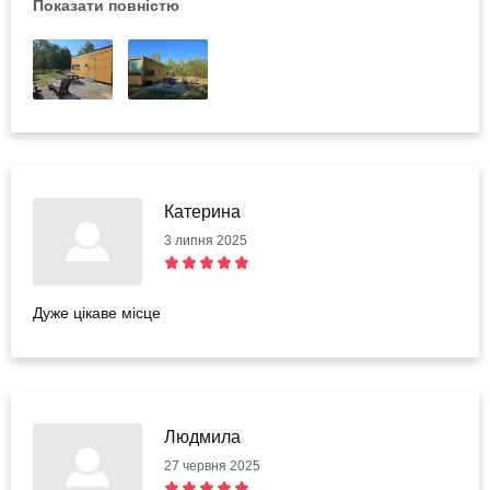
Показати повністю
вартість їжі. 2. Не сподобалось, що в 10:59 група дівчат
для прибирання вже чекала біля наших дверей. Звичайно,
ми вже зібралися, виносили сумки, але прям так
нав'язливо нас ще не виселяли))
Катерина
3 липня 2025
Дуже цікаве місце
Людмила
27 червня 2025