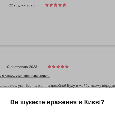
22 грудня 2023
10 листопада 2023
ww.facebook.com/100005840400206
лась послуга! Все на рівні та досойно! Буду в майбутньому відвідува
Ви шукаєте враження в
Києві
?