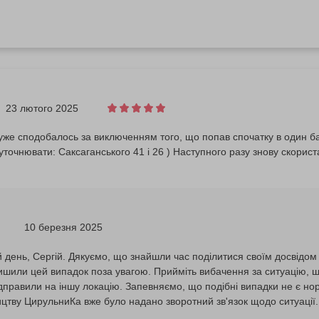
23 лютого 2025
уже сподобалось за виключенням того, що попав спочатку в один ба
уточнювати: Саксаганського 41 і 26 ) Наступного разу знову скорист
10 березня 2025
 день, Сергій. Дякуємо, що знайшли час поділитися своїм досвідом
ишили цей випадок поза увагою. Прийміть вибачення за ситуацію, щ
дправили на іншу локацію. Запевняємо, що подібні випадки не є нор
ицтву ЦирульниКа вже було надано зворотний зв'язок щодо ситуації
ня, щодо роботи з записами клієнтів, аби подібні випадки не трапля