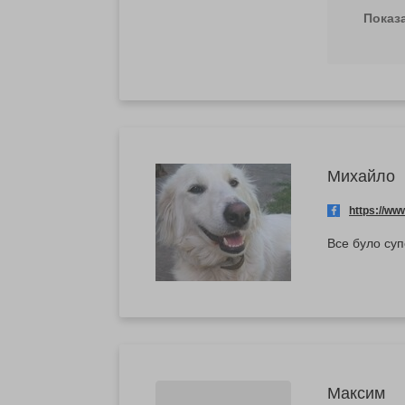
вам сп
Показ
вражен
Михайло
https://w
Все було суп
Максим