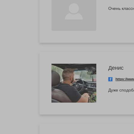
Очень класс
Денис
https://w
Дуже сподоб