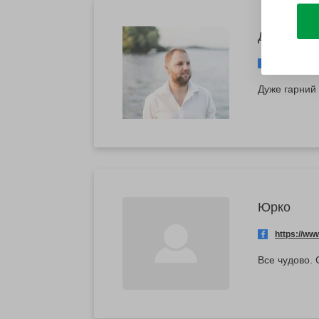
Дмитро
https://w
Дуже гарний 
Юрко
https://w
Все чудово.