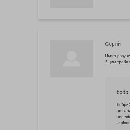
Сергій
Цього разу д
З цим треба 
bodo
Добрий
не зал
переві
керівн
навчан