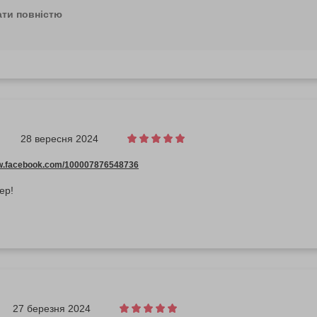
одобалась та ви отримали позитивні емоції після відвідування барб
ати повністю
нях знову і сподіваємося виправдати очікування.
28 вересня 2024
ww.facebook.com/100007876548736
ер!
27 березня 2024