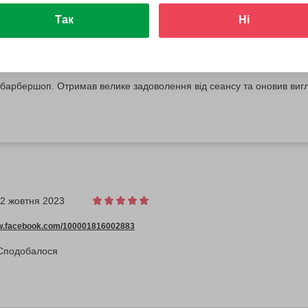
Так
Ні
16 жовтня 2023
ww.facebook.com/100001885552241
барбершоп. Отримав велике задоволення від сеансу та оновив вигля
2 жовтня 2023
ww.facebook.com/100001816002883
 Сподобалося