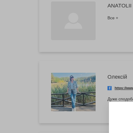
ANATOLII
Все +
Олексій
https://w
Дуже сподоба