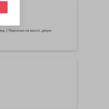
д :) Персонал на висоті, дякую.