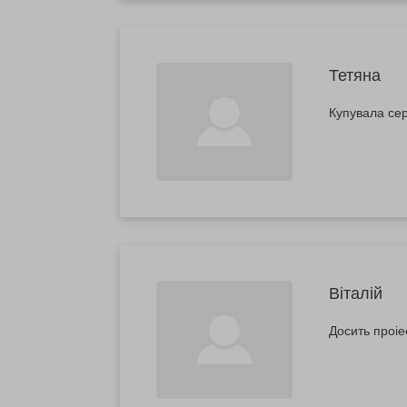
Тетяна
Купувала сер
Віталій
Досить проіе