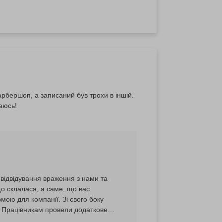
рбершоп, а записаний був трохи в іншій.
аюсь!
 відвідування враження з нами та
о склалася, а саме, що вас
мою для компанії. Зі свого боку
. Працівникам провели додаткове
лись надалі. Раді, що сама послуга