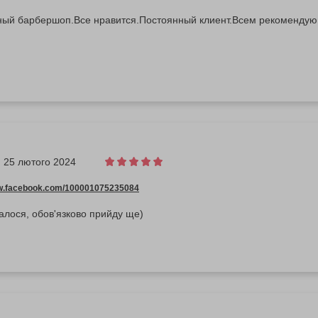
ный барбершоп.Все нравится.Постоянный клиент.Всем рекомендую
25 лютого 2024
ww.facebook.com/100001075235084
алося, обов'язково прийду ще)