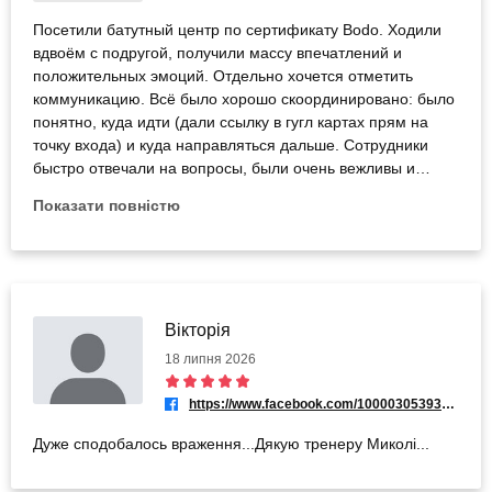
Посетили батутный центр по сертификату Bodo. Ходили
вдвоём с подругой, получили массу впечатлений и
положительных эмоций. Отдельно хочется отметить
коммуникацию. Всё было хорошо скоординировано: было
понятно, куда идти (дали ссылку в гугл картах прям на
точку входа) и куда направляться дальше. Сотрудники
быстро отвечали на вопросы, были очень вежливы и
доброжелательны. В целом общение с батутным центром
Показати повністю
оставило только приятные впечатления - все вопросы
решались оперативно. На самом занятии всё прошло
отлично: тренер был приветливым, перед треней
объяснил все правила, в центре было чисто и достаточно
места для активного отдыха. После первой трени даже
захотелось ещё раз прийти на батуты, уже просто для
Вікторія
себя. В общем хорошо провели время, получили много
18 липня 2026
положительных эмоций )) Рекомендуем всем
https://www.facebook.com/100003053939173
Дуже сподобалось враження...Дякую тренеру Миколі...