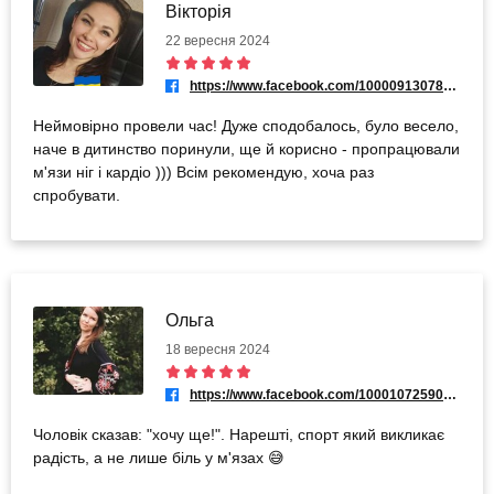
Вікторія
22 вересня 2024
https://www.facebook.com/100009130786372
Неймовірно провели час! Дуже сподобалось, було весело,
наче в дитинство поринули, ще й корисно - пропрацювали
м'язи ніг і кардіо ))) Всім рекомендую, хоча раз
спробувати.
Ольга
18 вересня 2024
https://www.facebook.com/100010725904492
Чоловік сказав: "хочу ще!". Нарешті, спорт який викликає
радість, а не лише біль у м'язах 😅