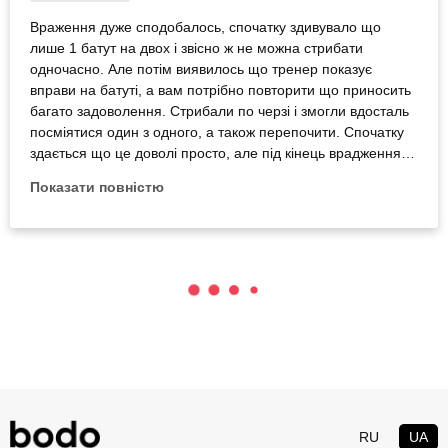
Враження дуже сподобалось, спочатку здивувало що
лише 1 батут на двох і звісно ж не можна стрибати
одночасно. Але потім виявилось що тренер показує
вправи на батуті, а вам потрібно повторити що приносить
багато задоволення. Стрибали по черзі і змогли вдосталь
посміятися один з одного, а також перепочити. Спочатку
здається що це доволі просто, але під кінець врадження
вже немає сили продовжувати навіть стрибаючи по черзі.
Показати повністю
Дуже рекомендую для проведеня часу з дівчиною
RU
UA