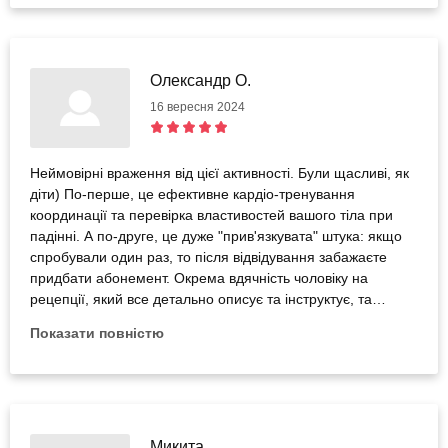
Олександр О.
16 вересня 2024
Неймовірні враження від цієї активності. Були щасливі, як
діти) По-перше, це ефективне кардіо-тренування
координації та перевірка властивостей вашого тіла при
падінні. А по-друге, це дуже "прив'язкувата" штука: якщо
спробували один раз, то після відвідування забажаєте
придбати абонемент. Окрема вдячність чоловіку на
рецепції, який все детально описує та інструктує, та
тренеру Олегу, який є великим знавцем своєї справи,
Показати повністю
дуже терплячим та прогресивним, який піклується про
тебе впродовж усього сеансу стрибків. Отже, спробуйте і
ви не пожалкуєте!)
Микита