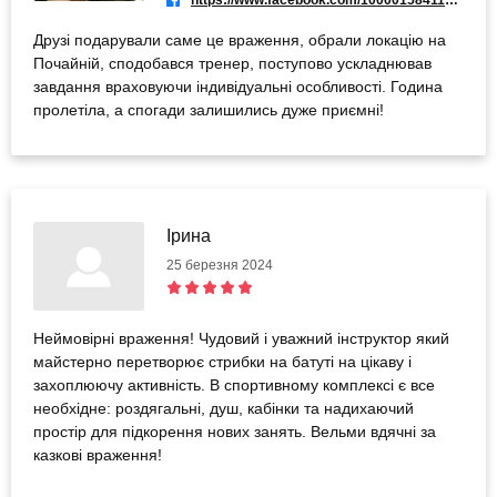
https://www.facebook.com/100001584114076
Друзі подарували саме це враження, обрали локацію на
Почайній, сподобався тренер, поступово ускладнював
завдання враховуючи індивідуальні особливості. Година
пролетіла, а спогади залишились дуже приємні!
Ірина
25 березня 2024
Неймовірні враження! Чудовий і уважний інструктор який
майстерно перетворює стрибки на батуті на цікаву і
захоплюючу активність. В спортивному комплексі є все
необхідне: роздягальні, душ, кабінки та надихаючий
простір для підкорення нових занять. Вельми вдячні за
казкові враження!