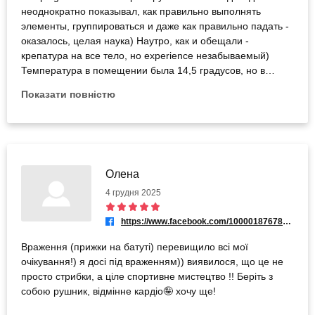
неоднократно показывал, как правильно выполнять
элементы, группироваться и даже как правильно падать -
оказалось, целая наука) Наутро, как и обещали -
крепатура на все тело, но experience незабываемый)
Температура в помещении была 14,5 градусов, но в
процессе прыжков нагрелись так, что холод не ощущался
Показати повністю
совсем) Рекомендую однозначно!👍
Олена
4 грудня 2025
https://www.facebook.com/100001876787235
Враження (прижки на батуті) перевищило всі мої
очікування!) я досі під враженням)) виявилося, що це не
просто стрибки, а ціле спортивне мистецтво !! Беріть з
собою рушник, відмінне кардіо🤪 хочу ще!