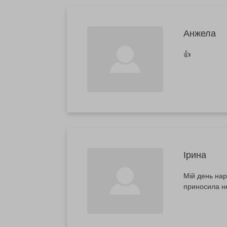
Анжела
👍
Ірина
Мій день нар
приносила не