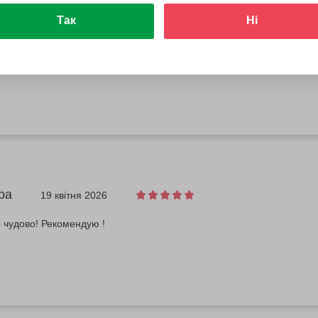
Так
Ні
13 травня 2026
сто чудово. Релакс такий як і має бути
ра
19 квітня 2026
 чудово! Рекомендую !