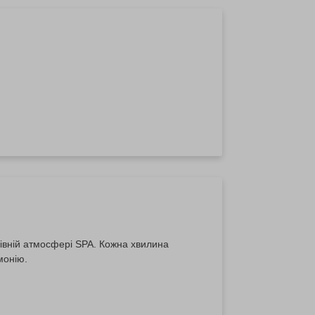
івній атмосфері SPA. Кожна хвилина
монію.