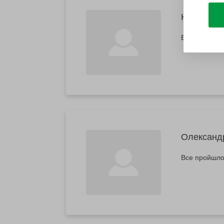
Наталя
Все було про
Олександ
Все пройшло