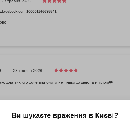
23 травня 2026
ww.facebook.com/100001166685541
ово!
а
23 травня 2026
кс для тих хто хоче відпочити не тільки душею, а й тілом❤️
Ви шукаєте враження в
Києві
?