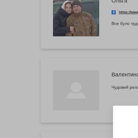
Ольга
https://w
Все було чуд
Валентин
Чудовий рела