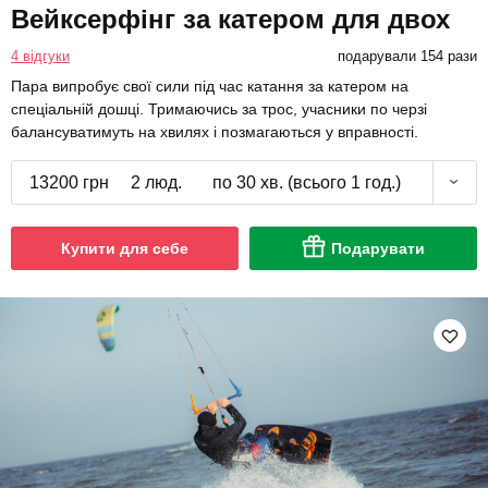
Вейксерфінг за катером для двох
4 відгуки
подарували 154 рази
Пара випробує свої сили під час катання за катером на
спеціальній дошці. Тримаючись за трос, учасники по черзі
балансуватимуть на хвилях і позмагаються у вправності.
13200 грн
2 люд.
по 30 хв. (всього 1 год.)
Купити для себе
Подарувати