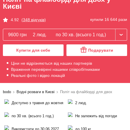
Києві
купили 16 644 рази
4.92
(348 відгуків)
9600 грн
2 люд.
по 30 хв. (всього 1 год.)
Купити для себе
Подарувати
Ціни не відрізняються від наших партнерів
Враження перевірені нашими співробітниками
Реальні фото і відео локацій
bodo
Водні розваги в Києві
Політ на флайборді для двох
Доступно з травня до жовтня
2 люд.
по 30 хв. (всього 1 год.)
Не залежить від погоди
Використати до 30.06.2027
до 100 кг