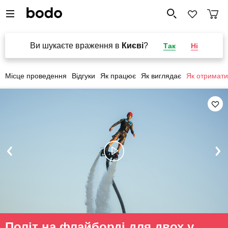
Ви шукаєте враження в
Києві
?
Так
Ні
Місце проведення
Відгуки
Як працює
Як виглядає
Як отримати
Політ на флайборді для двох у