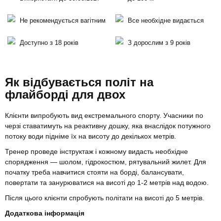
Не рекомендується вагітним
Все необхідне видається
Доступно з 18 років
З дорослим з 9 років
Як відбувається політ на
флайборді для двох
Клієнти випробують вид екстремального спорту. Учасники по
черзі ставатимуть на реактивну дошку, яка внаслідок потужного
потоку води підніме їх на висоту до декількох метрів.
Тренер проведе інструктаж і кожному видасть необхідне
спорядження — шолом, гідрокостюм, рятувальний жилет. Для
початку треба навчитися стояти на борді, балансувати,
повертати та занурюватися на висоті до 1-2 метрів над водою.
Після цього клієнти спробують політати на висоті до 5 метрів.
Додаткова інформація