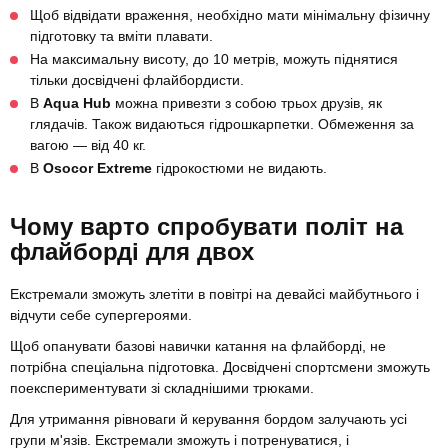
Щоб відвідати враження, необхідно мати мінімальну фізичну
підготовку та вміти плавати.
На максимальну висоту, до 10 метрів, можуть піднятися
тільки досвідчені флайбордисти.
В
Aqua Hub
можна привезти з собою трьох друзів, як
глядачів. Також видаються гідрошкарпетки. Обмеження за
вагою — від 40 кг.
В
Osocor Extreme
гідрокостюми не видають.
Чому варто спробувати політ на
флайборді для двох
Екстремали зможуть злетіти в повітрі на девайсі майбутнього і
відчути себе супергероями.
Щоб опанувати базові навички катання на флайборді, не
потрібна спеціальна підготовка. Досвідчені спортсмени зможуть
поекспериментувати зі складнішими трюками.
Для утримання рівноваги й керування бордом залучають усі
групи м'язів. Екстремали зможуть і потренуватися, і