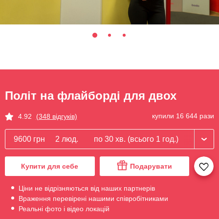
Політ на флайборді для двох
купили 16 644 рази
4.92
(348 відгуків)
9600 грн
2 люд.
по 30 хв. (всього 1 год.)
Купити для себе
Подарувати
Ціни не відрізняються від наших партнерів
Враження перевірені нашими співробітниками
Реальні фото і відео локацій