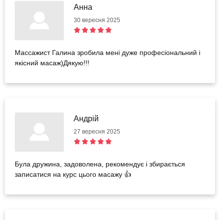
процесі ми з нею порозмовляли (англійською).
Анна
Залишились приємні враження та приємні відчуття у тілі,
30 вересня 2025
особливо після масажу стоп. Однозначно рекомендую
салон Amari на Осокорках 😘
Массажист Галина зробила мені дуже професіональний і
якісний масаж)Дякую!!!
Андрій
27 вересня 2025
Була дружина, задоволена, рекомендує і збирається
записатися на курс цього масажу 👍