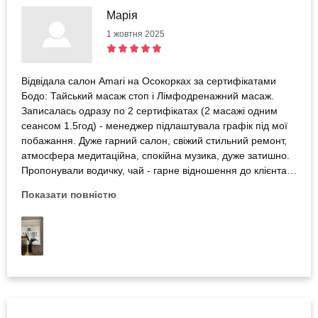
Марія
1 жовтня 2025
Відвідала салон Amari на Осокорках за сертифікатами
Бодо: Тайський масаж стоп і Лімфодренажний масаж.
Записалась одразу по 2 сертифікатах (2 масажі одним
сеансом 1.5год) - менеджер підлаштувала графік під мої
побажання. Дуже гарний салон, свіжий стильний ремонт,
атмосфера медитаційна, спокійна музика, дуже затишно.
Пропонували водичку, чай - гарне відношення до клієнта.
Приємні працівники. Перед сеансом дали перезутись
Показати повністю
тапочки (одразу, як заходиш в салон), халат (вже в
кабінеті), одноразові трусики та шапочку - всі умови та
необхідності. Кімнату підігрівали кондиціонером, тому
холодно не було. Мені масаж робила дівчина з Таїланду
на імʼя Мод (Mad) - якщо правильно написала - дуже
приємна світла людина, гарно робить масаж.
Пропрацювала всі точки тіла, навіть масаж голови зробила
(я не знала, що він буде), старанна та професійна, в