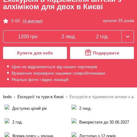
алхіміком для двох в Києві
купили 35 разів
5.00
(4 відгуки)
1200 грн
2 люд.
2 год.
Купити для себе
Подарувати
Ціни не відрізняються від наших партнерів
Враження перевірені нашими співробітниками
Реальні фото і відео локацій
bodo
Екскурсії та тури в Києві
Екскурсія в підземелля аптеки з ал
Доступно цілий рік
2 люд.
2 год.
Використати до 30.06.2027
Форма одягу – зручна
Доступно з 12 років