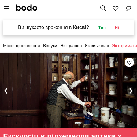
Ви шукаєте враження в
Києві
?
Так
Ні
Місце проведення
Відгуки
Як працює
Як виглядає
Як отримати
Екскурсія в підземелля аптеки з