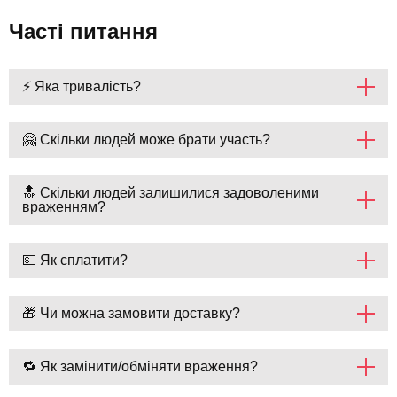
Часті питання
⚡ Яка тривалість?
🤗 Скільки людей може брати участь?
🔝 Скільки людей залишилися задоволеними
враженням?
💵 Як сплатити?
🎁 Чи можна замовити доставку?
🔁 Як замінити/обміняти враження?