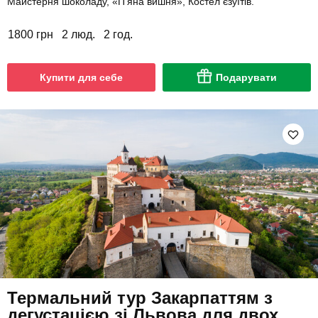
Майстерня шоколаду, «П'яна вишня», Костел єзуїтів.
1800 грн
2 люд.
2 год.
Купити для себе
Подарувати
Термальний тур Закарпаттям з
дегустацією зі Львова для двох