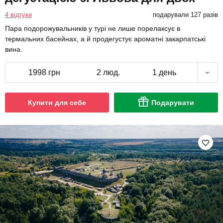
4 відгуки
подарували 127 разів
Пара подорожувальників у турі не лише порелаксує в
термальних басейнах, а й продегустує ароматні закарпатські
вина.
1998 грн
2 люд.
1 день
Купити для себе
Подарувати