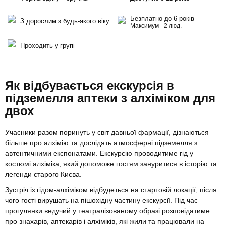
Безплатно до 6 років
З дорослим з будь-якого віку
Максимум - 2 люд.
Проходить у групі
Як відбувається екскурсія в
підземелля аптеки з алхіміком для
двох
Учасники разом поринуть у світ давньої фармації, дізнаються
більше про алхімію та дослідять атмосферні підземелля з
автентичними експонатами. Екскурсію проводитиме гід у
костюмі алхіміка, який допоможе гостям зануритися в історію та
легенди старого Києва.
Зустріч із гідом-алхіміком відбудеться на стартовій локації, після
чого гості вирушать на пішохідну частину екскурсії. Під час
прогулянки ведучий у театралізованому образі розповідатиме
про знахарів, аптекарів і алхіміків, які жили та працювали на