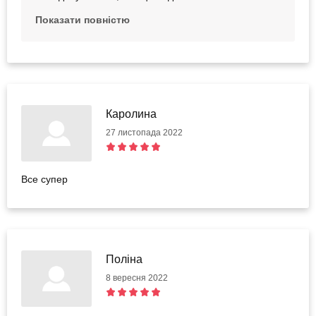
вплинуло на його тривалість та умови проведення. З
Показати повністю
адміністратором було проведено, щоб надалі
обов'язково інформував нашу компанію про будь-які
зміни щодо записів клієнтів та ми зі свого боку також
попереджали про них клієнтів. Будемо раді бачити
вас та докладемо всіх зусиль, аби надалі були лише
приємні враження. Ще раз вибачте за створені
Каролина
незручності.
27 листопада 2022
Все супер
Поліна
8 вересня 2022